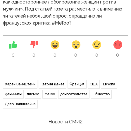
как одностороннее лоббирование женщин против
мужчин». Под статьей газета разместила к вниманию
читателей небольшой опрос: оправданна ли
французская критика #MeToo?
0
0
0
0
0
0
Харви Вайнштейн
Катрин Денев
Франция
США
Европа
феминизм
письмо
MeToo
домогательства
Общество
Дело Вайнштейна
Новости СМИ2