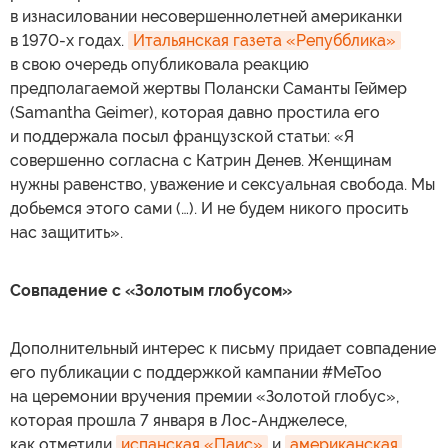
в изнасиловании несовершеннолетней американки
в 1970-х годах.
Итальянская газета «Репубблика»
в свою очередь опубликовала реакцию
предполагаемой жертвы Полански Саманты Геймер
(Samantha Geimer), которая давно простила его
и поддержала посыл французской статьи: «Я
совершенно согласна с Катрин Денев. Женщинам
нужны равенство, уважение и сексуальная свобода. Мы
добьемся этого сами (…). И не будем никого просить
нас защитить».
Совпадение с «Золотым глобусом»
Дополнительный интерес к письму придает совпадение
его публикации с поддержкой кампании #MeToo
на церемонии вручения премии «Золотой глобус»,
которая прошла 7 января в Лос-Анджелесе,
как отметили
испанская «Паис»
и
американская 