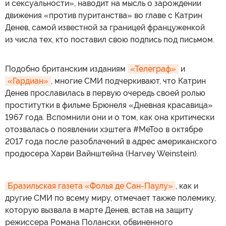
и сексуальности», наводит на мысль о зарождении
движения «против пуританства» во главе с Катрин
Денев, самой известной за границей француженкой
из числа тех, кто поставил свою подпись под письмом.
Подобно британским изданиям
«Телеграф»
и
«Гардиан»
, многие СМИ подчеркивают, что Катрин
Денев прославилась в первую очередь своей ролью
проститутки в фильме Брюнеля «Дневная красавица»
1967 года. Вспомнили они и о том, как она критически
отозвалась о появлении хэштега #MeToo в октябре
2017 года после разоблачений в адрес американского
продюсера Харви Вайнштейна (Harvey Weinstein).
Бразильская газета «Фолья де Сан-Паулу»
, как и
другие СМИ по всему миру, отмечает также полемику,
которую вызвала в марте Денев, встав на защиту
режиссера Романа Полански, обвиненного