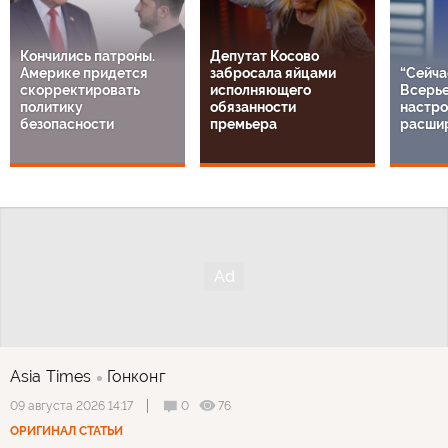
Кончились патроны.
Депутат Косово
Америке придется
забросала яйцами
“Сейча
скорректировать
исполняющего
Всерье
политику
обязанности
настро
безопасности
премьера
расши
Asia Times
Гонконг
0
76
09 августа 2026 14:17
ОРИГИНАЛ СТАТЬИ