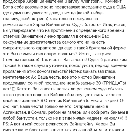
продюсера Харви Вайнштейна (Harvey Weinstein)…. Коммент:
Вот я себе довольно ясно представляю заседание суда в США,
где судья выслушивает доводы истца (какой-нибудь
голливудской актрисы) касательно сексуальных
домогательств Харви Вайнштейна: Судья (строго): Итак, истец,
Вы утверждаете, что на протяжении определенного времени
ответчик Вайнштейн лично проявлял в отношении Вас
сексуальные домогательства самого что ни на есть
омерзительного характера, да еще в такой брутальной форме,
что Вы не имели сил сопротивляться? Истец – актриса
(томным голоском): Так и есть, Ваша честь! Судья (трагическим
тоном): В таком случае уточните, пожалуйста, период времени
проявления этих домогательств? Истец: (закатывая глаза,
мечтательно): Ах, Ваша честь, все это мистер Вайнштейн
проделывал со мной последние незабываемые 30 (ТРИДЦАТЬ)
лет! ))) Кстати, Ваша честь, нельзя ли решением суда обязать
этого грязного подонка Вайнштейна осуществлять такое со
мной пожизненно? )) Ответчик Вайнштейн (с места, в крик): О-
о-о, нет, Ваша честь! Только не это! Отправьте меня в
Афганистан, в Сомали, рабом на галеры или собирать бананы в
любой бантустан, только не к этим милым мадам и мамзелям!!!!
РS: А вот и мой совет режиссеру Вайнштейну: Харви, Вы
имеете шанс блестяще выпутаться из данной, м…м….м, скажем,