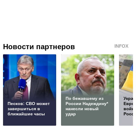
Новости партнеров
INFOX
По бежавшему из
Украи
Песков: СВО может
России Надеждину*
Европ
завершиться в
нанесли новый
войну
ближайшие часы
удар
Росс