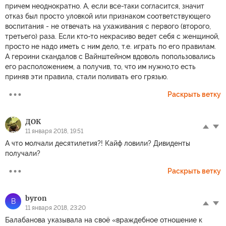
причем неоднократно. А, если все-таки согласится, значит
отказ был просто уловкой или признаком соответствующего
воспитания - не отвечать на ухаживания с первого (второго,
третьего) раза. Если кто-то некрасиво ведет себя с женщиной,
просто не надо иметь с ним дело, т.е. играть по его правилам.
А героини скандалов с Вайнштейном вдоволь попользовались
его расположением, а получив, то, что им нужно,то есть
приняв эти правила, стали поливать его грязью.
Раскрыть ветку
ДОК
11 января 2018, 19:51
А что молчали десятилетия?! Кайф ловили? Дивиденты
получали?
Раскрыть ветку
byron
B
11 января 2018, 23:20
Балабанова указывала на своё «враждебное отношение к