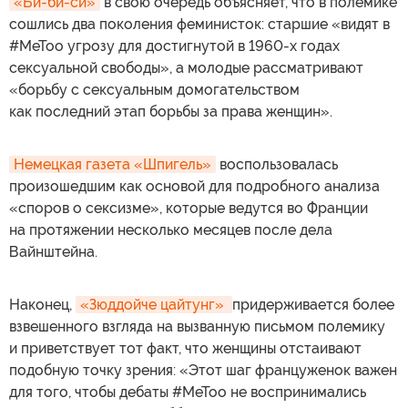
«Би-би-си»
в свою очередь объясняет, что в полемике
сошлись два поколения феминисток: старшие «видят в
#MeToo угрозу для достигнутой в 1960-х годах
сексуальной свободы», а молодые рассматривают
«борьбу с сексуальным домогательством
как последний этап борьбы за права женщин».
Немецкая газета «Шпигель»
воспользовалась
произошедшим как основой для подробного анализа
«споров о сексизме», которые ведутся во Франции
на протяжении несколько месяцев после дела
Вайнштейна.
Наконец,
«Зюддойче цайтунг» 
придерживается более
взвешенного взгляда на вызванную письмом полемику
и приветствует тот факт, что женщины отстаивают
подобную точку зрения: «Этот шаг француженок важен
для того, чтобы дебаты #MeToo не воспринимались