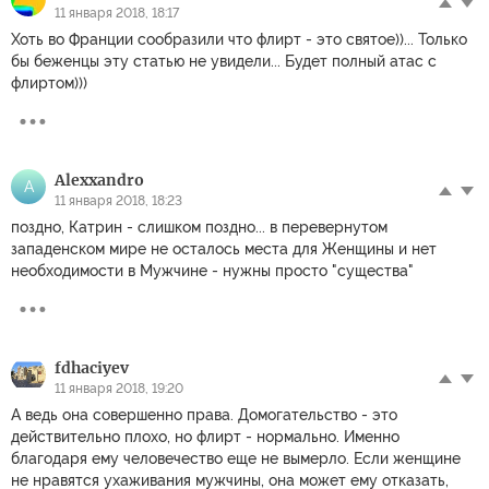
11 января 2018, 18:17
Хоть во Франции сообразили что флирт - это святое))... Только
бы беженцы эту статью не увидели... Будет полный атас с
флиртом)))
Alexxandro
A
11 января 2018, 18:23
поздно, Катрин - слишком поздно... в перевернутом
западенском мире не осталось места для Женщины и нет
необходимости в Мужчине - нужны просто "существа"
fdhaciyev
11 января 2018, 19:20
А ведь она совершенно права. Домогательство - это
действительно плохо, но флирт - нормально. Именно
благодаря ему человечество еще не вымерло. Если женщине
не нравятся ухаживания мужчины, она может ему отказать,