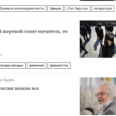
Гримасы политкорректности
Швеция
Стиг Ларссон
литература
тва
 жертвой стоит мучитель, то
52
 правах женщин
феминизм
феминистки
а Лаурен
России можно все