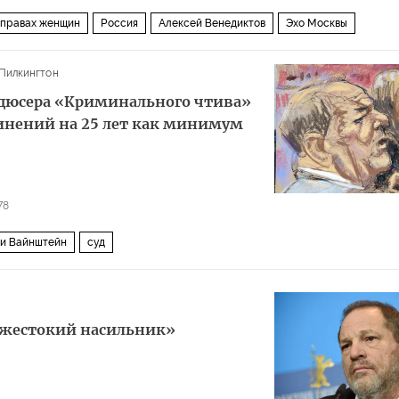
 правах женщин
Россия
Алексей Венедиктов
Эхо Москвы
Пилкингтон
одюсера «Криминального чтива»
нений на 25 лет как минимум
78
и Вайнштейн
суд
«жестокий насильник»