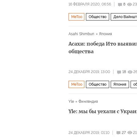
16 ФЕВРАЛЯ 2020, 06:56
8
23
MeToo
Общество
Дело Вайншт
Asahi Shimbun
Япония
Асахи: победа Ито выяви
общества
24 ДЕКАБРЯ 2019, 13:00
18
2
MeToo
Общество
Япония
о
Yle
Финляндия
Yle: мы бы уехали с Украи
24 ДЕКАБРЯ 2019, 01:10
27
2