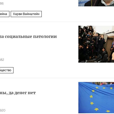
86
ейна
Харви Вайнштейн
ла социальные патологии
682
бщество
ны, да денег нет
1920