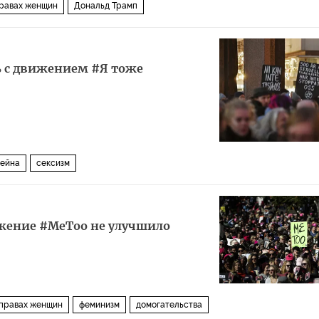
правах женщин
Дональд Трамп
сь с движением #Я тоже
ейна
сексизм
вижение #MeToo не улучшило
 правах женщин
феминизм
домогательства