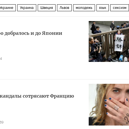
 Украине
Украина
Швеция
Львов
молодежь
язык
сексизм
o добралось и до Японии
4
скандалы сотрясают Францию
89