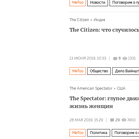
MeToo
Новости
Поговорим о 
The Citizen
Индия
The Citizen: что случило
13 ИЮНЯ 2019, 10:33
8
1331
MeToo
Общество
Дело Вайншт
The American Spectator
США
The Spectator: глупое д
жизнь женщин
28 МАЯ 2019, 15:29
29
7450
MeToo
Политика
Поговорим о