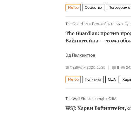
MeToo
Общество
Поговорим о
домогательства
The Guardian
Великобритания
Эд 
The Guardian: против пр
Вайнштейна — тома обви
Эд Пилкингтон
19 ФЕВРАЛЯ 2020, 18:35
8
24
MeToo
Политика
США
Харв
The Wall Street Journal
США
WSJ: Харви Вайнштейн, 