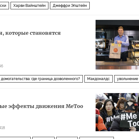
ски
Харви Вайнштейн
Джеффри Эпштейн
я, которые становятся
46
домогательства: где граница дозволенного?
Макдоналдс
увольнение
ные эффекты движения MeToo
418