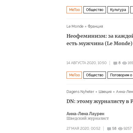
MeToo
Общество
Культура
политкорректность
домогательс
Le Monde
Франция
Неофеминизм: за каждой
есть мужчина (Le Monde)
14 АВГУСТА 2020, 10:50
8
16
MeToo
Общество
Поговорим о
Dagens Nyheter
Швеция
Анна-Лен
DN: этому журналисту в 
Анна-Лена Лаурен
Шведский журналист
27 МАЯ 2020, 00:52
58
9257