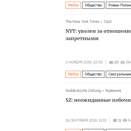
MeToo
Общество
Роман Полан
The New York Times
США
NYT: уволен за отношени
запретными
5 НОЯБРЯ 2019, 22:00
20
26
MeToo
Общество
Сексуальные 
Süddeutsche Zeitung
Германия
SZ: неожиданные побоч
19 СЕНТЯБРЯ 2019, 13:10
11
5