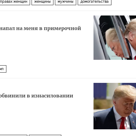
 правах женщин
женщины
мужчины
домогательства
 напал на меня в примерочной
мп
 обвинили в изнасиловании