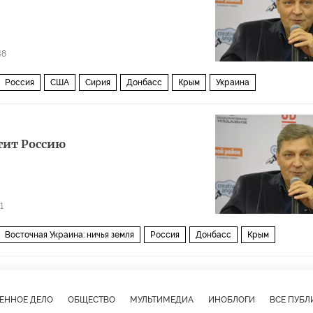
48
Россия
США
Сирия
Донбасс
Крым
Украина
т
ядерное оружие
тит Россию
1
Восточная Украина: ничья земля
Россия
Донбасс
Крым
ксей Навальный
Рамзан Кадыров
Надежда Савченко
емцов
КГБ
Госдума РФ
Русская православная церковь (РПЦ)
ЕННОЕ ДЕЛО
ОБЩЕСТВО
МУЛЬТИМЕДИА
ИНОБЛОГИ
ВСЕ ПУБ