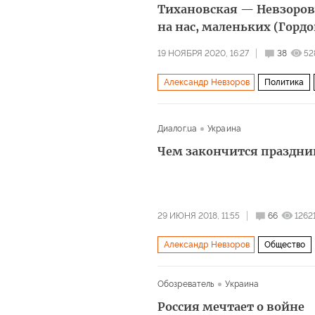
Тихановская — Невзорову
на нас, маленьких (Гордо
19 НОЯБРЯ 2020, 16:27
38
52
Александр Невзоров
Политика
Светлана Тихановская
интервью
Диалог.ua
Украина
Чем закончится праздни
29 ИЮНЯ 2018, 11:55
66
1262
Александр Невзоров
Общество
Чемпионат мира по футболу 2018 год
Обозреватель
Украина
Россия мечтает о войне