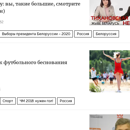
: вы, такие большие, смотрите
н)
82
Выборы президента Белоруссии – 2020
Россия
Белоруссия
к футбольного беснования
1
Спорт
ЧМ 2018: нужен гол!
Россия
а (ЧМ-2018, ЧМ-2018 по футболу)
секс
секс-туризм