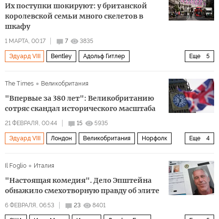
Их поступки шокируют: у британской
королевской семьи много скелетов в
шкафу
1 МАРТА, 00:17
7
3835
Эдуард VIII
Bentley
Адольф Гитлер
Еще
5
Оливер Кромвель
Норфолк
Шотландия
Англия
The Times
Великобритания
Политика
"Впервые за 380 лет": Великобританию
сотряс скандал исторического масштаба
21 ФЕВРАЛЯ, 00:44
15
5935
Эдуард VIII
Лондон
Великобритания
Норфолк
Еще
4
Джеффри Эпштейн
Оливер Кромвель
Il Foglio
Италия
Министерство юстиции США
Политика
"Настоящая комедия". Дело Эпштейна
обнажило смехотворную правду об элите
6 ФЕВРАЛЯ, 06:53
23
8401