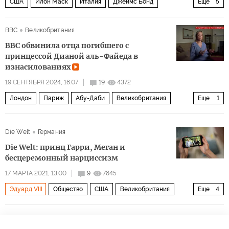
США
Илон Маск
Италия
Джеймс Бонд
Еще
5
Билл Гейтс
Всемирный еврейский конгресс
ООН
BBC
Великобритания
ФРС
Общество
BBC обвинила отца погибшего с
принцессой Дианой аль-Файеда в
изнасилованиях
19 СЕНТЯБРЯ 2024, 18:07
19
4372
Лондон
Париж
Абу-Даби
Великобритания
Еще
1
Мультимедиа
Die Welt
Германия
Die Welt: принц Гарри, Меган и
бесцеремонный нарциссизм
17 МАРТА 2021, 13:00
9
7845
Эдуард VIII
Общество
США
Великобритания
Еще
4
Елизавета II
принц Гарри
Меган Маркл
монархия