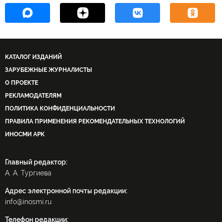
Фатма Самура
компания «Сухой
Всемирное антидопинговое агентство (ВАДА)
ФИФА
Совет Федерации
КАТАЛОГ ИЗДАНИЙ
Министерство здравоохранения РФ (Минздрав РФ)
ЗАРУБЕЖНЫЕ ЖУРНАЛИСТЫ
О ПРОЕКТЕ
Трансмашхолдинг
ОПЕК
РЕКЛАМОДАТЕЛЯМ
Чемпионат мира по футболу 2018 года (ЧМ-2018, ЧМ-2018 по футболу)
ПОЛИТИКА КОНФИДЕНЦИАЛЬНОСТИ
автомобили Lada
СМИ Латинской Америки
ПРАВИЛА ПРИМЕНЕНИЯ РЕКОМЕНДАТЕЛЬНЫХ ТЕХНОЛОГИЙ
добыча нефти
ИНОСМИ APK
Главный редактор:
А. А. Тургиева
Адрес электронной почты редакции:
info@inosmi.ru
Телефон редакции: