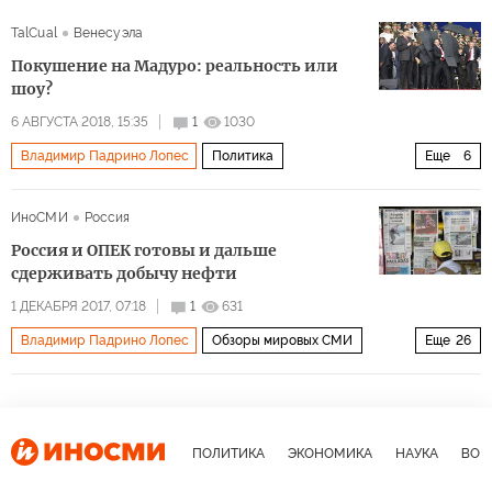
TalCual
Венесуэла
Покушение на Мадуро: реальность или
шоу?
6 АВГУСТА 2018, 15:35
1
1030
Владимир Падрино Лопес
Политика
Еще
6
Новая жизнь в Латинской Америке
Россия
ИноСМИ
Россия
Венесуэла
Колумбия
Николас Мадуро
Россия и ОПЕК готовы и дальше
покушение
сдерживать добычу нефти
1 ДЕКАБРЯ 2017, 07:18
1
631
Владимир Падрино Лопес
Обзоры мировых СМИ
Еще
26
Венесуэла
Россия
Европа
США
Никарагуа
Куба
Аргентина
Саудовская Аравия
Вена
Григорий Родченков
Виталий Мутко
ПОЛИТИКА
ЭКОНОМИКА
НАУКА
ВОЕ
Владимир Путин
Даниэль Ортега
Лев Яшин