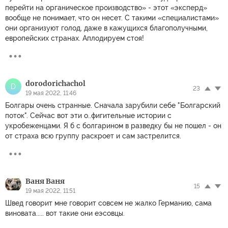
перейти на органическое производство» - этот «эксперд»
вообще не понимает, что он несет. С такими «специалистами»
они организуют голод, даже в кажущихся благополучными,
европейских странах. Аплодируем стоя!
dorodorichachol
D
23
19 мая 2022, 11:46
Болгары очень странные. Сначала зарубили себе "Болгарский
поток". Сейчас вот эти о..фигительные истории с
укробеженцами. Я б с болгарином в разведку бы не пошел - он
от страха всю группу раскроет и сам застрелится.
Ваня Ваня
15
19 мая 2022, 11:51
Швед говорит мне говорит совсем не жалко Германию, сама
виновата..... вот такие они еэсовцы.