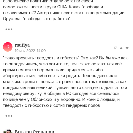
европейские политики отдали остатки своей
самостоятельности в руки США. Какая "свобода и
независимость"? Автор пишет свою статью по рекомендации
Оруэлла: "свобода - это рабство".
rsufiya
R
17
19 мая 2022, 14:00
"Надо проявить твердость и гибкость". Это как? Вы бы уже как-
то определились, чего хотите-то, нельзя же оставаться всё
время немножко беременными, придется же либо
абортироваться, либо всё таки родить. Теперь девочек и
мальчиков рожать нельзя, затравят несчастных в школе, а как
предсказал наш великий Пушкин ,не то сына,не то дочь, а то и
неведому зверушку. В общем, в ЕС сегодня всё смешалось,
почище чем у Облонских и у Бородино. И кони с людьми, и
твёрдость с гибкостью и сотня гендерных полов.
Виктор Степанов