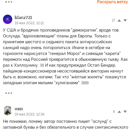
Раскрыть ветку
klara721
K
17
19 мая 2022, 12:12
У США и бродячих проповедников "демократии", вроде тов.
Ослунда, "вдохновляющие" планы для Европы. Только с
принятием шестого и седьмого пакета антироссийских
санкций надо очень поторопиться. Иначе в октябре на
горизонте нарисуется "генерал Мороз" и сияющая "карета"
перемоги над Россией превратится в обыкновенную тыкву. Как
раз к Хэллоунину. :))) И как предупреждал Остап Бендер,
пайщиков-концессионеров несостоявшейся виктории начнут
быть и, возможно, ногами. Так что "жёлтые жилеты" покажутся
западным элитам милыми "хулиганами" :))))))
овп
8
19 мая 2022, 12:36
Не понимаю, почему автор постоянно пишет "ослунд" с
заглавной буквы и без обязательного в случае синтаксического