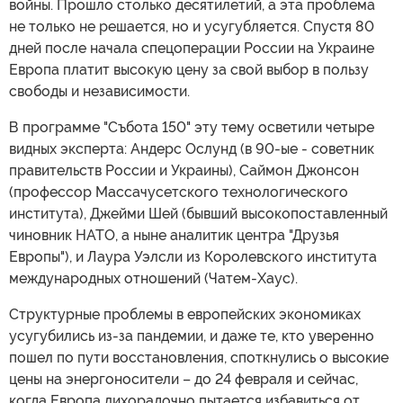
войны. Прошло столько десятилетий, а эта проблема
не только не решается, но и усугубляется. Спустя 80
дней после начала спецоперации России на Украине
Европа платит высокую цену за свой выбор в пользу
свободы и независимости.
В программе "Събота 150" эту тему осветили четыре
видных эксперта: Андерс Ослунд (в 90-ые - советник
правительств России и Украины), Саймон Джонсон
(профессор Массачусетского технологического
института), Джейми Шей (бывший высокопоставленный
чиновник НАТО, а ныне аналитик центра "Друзья
Европы"), и Лаура Уэлсли из Королевского института
международных отношений (Чатем-Хаус).
Структурные проблемы в европейских экономиках
усугубились из-за пандемии, и даже те, кто уверенно
пошел по пути восстановления, споткнулись о высокие
цены на энергоносители – до 24 февраля и сейчас,
когда Европа лихорадочно пытается избавиться от