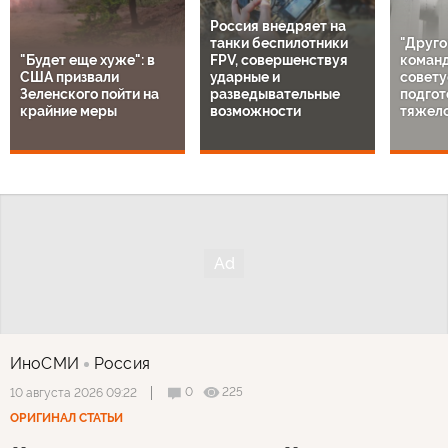
Россия внедряет на
танки беспилотники
"Друго
"Будет еще хуже": в
FPV, совершенствуя
команд
США призвали
ударные и
совету
Зеленского пойти на
разведывательные
подгот
крайние меры
возможности
тяжело
ИноСМИ
Россия
0
225
10 августа 2026 09:22
ОРИГИНАЛ СТАТЬИ