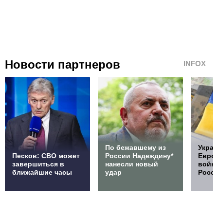
Новости партнеров
INFOX
По бежавшему из
Украи
Песков: СВО может
России Надеждину*
Европ
завершиться в
нанесли новый
войну
ближайшие часы
удар
Росс