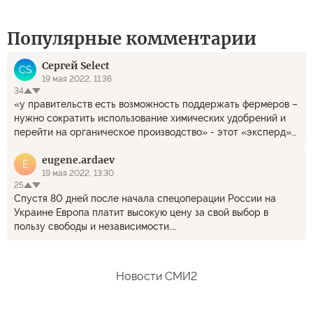
Популярные комментарии
Сергей Select
СS
19 мая 2022, 11:36
34
«у правительств есть возможность поддержать фермеров –
нужно сократить использование химических удобрений и
перейти на органическое производство» - этот «эксперд»
вообще не понимает, что он несет. С такими
eugene.ardaev
«специалистами» они организуют голод, даже в кажущихся
E
благополучными, европейских странах. Аплодируем стоя!
19 мая 2022, 13:30
25
Спустя 80 дней после начала спецоперации России на
Украине Европа платит высокую цену за свой выбор в
пользу свободы и независимости.
+++++++++++++++++++++++++++++++++++++++++++++++++++++++++++++++++++++++
Европа платит цену за свою глупость и колониальную
зависимость от США. А все сливки с этой всеевропейской
Новости СМИ2
глупости получат американцы. Жалкие европейские
политики отдали остатки своей самостоятельности в руки
США. Какая "свобода и независимость"? Автор пишет свою