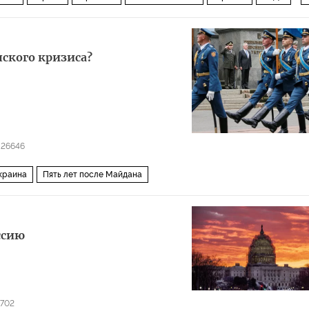
Вашингтон
Барак Обама
Владимир Путин
Дональд Трамп
Майк Пенс
Николай Патрушев
Ричард Никсон
нского кризиса?
Форд
Джон Болтон
Кристофер Рей
Рэнд Пол
НАТО
ФБР
тво
Новая ядерная гонка?
26646
краина
Пять лет после Майдана
ссию
1702