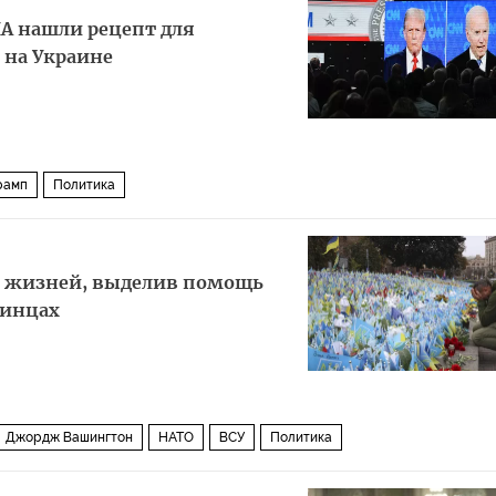
ША нашли рецепт для
 на Украине
рамп
Политика
и жизней, выделив помощь
аинцах
Джордж Вашингтон
НАТО
ВСУ
Политика