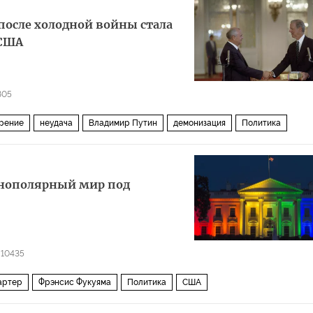
после холодной войны стала
 США
805
рение
неудача
Владимир Путин
демонизация
Политика
днополярный мир под
10435
артер
Фрэнсис Фукуяма
Политика
США