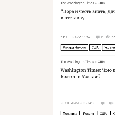
The Washington Times
США
"Пора и честь знать, Д
в отставку
6 ИЮЛЯ 2022, 00:57
49
15
Ричард Никсон
США
Украи
The Washington Times
США
Washington Times: Чью 
Болтон в Москве?
23 ОКТЯБРЯ 2018, 14:33
5
Политика
Россия
США
К