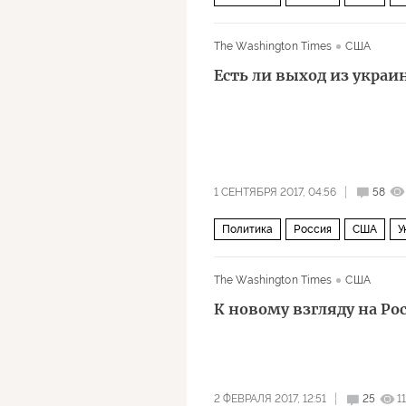
Пекин
Москва
Хельсинки
The Washington Times
США
Сергей Лавров
Рональд Рейган
Есть ли выход из украи
Генри Киссинджер
Джеральд 
МВФ
рашагейт
вмешательс
1 СЕНТЯБРЯ 2017, 04:56
58
Политика
Россия
США
У
The Washington Times
США
К новому взгляду на Ро
2 ФЕВРАЛЯ 2017, 12:51
25
1