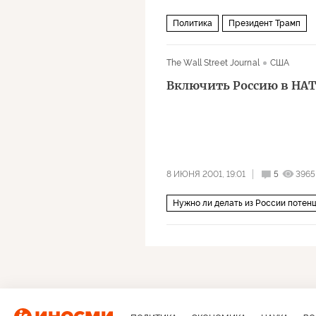
Политика
Президент Трамп
The Wall Street Journal
США
Включить Россию в НА
8 ИЮНЯ 2001, 19:01
5
3965
Нужно ли делать из России потен