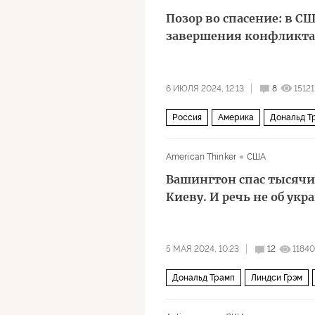
Позор во спасение: в С
завершения конфликта
6 ИЮЛЯ 2024, 12:13
8
15121
Россия
Америка
Дональд Т
American Thinker
США
Вашингтон спас тысяч
Киеву. И речь не об укр
5 МАЯ 2024, 10:23
12
11840
Дональд Трамп
Линдси Грэм