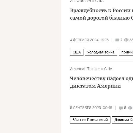
Antiwar.com
США
Враждебность к России 
самой дорогой блажью
4 ФЕВРАЛЯ 2024, 16:28
7
8
США
холодная война
прими
American Thinker
США
Человечеству надоел о
диктатом Америки
8 СЕНТЯБРЯ 2023, 00:45
8
Збигнев Бжезинский
Джимми К