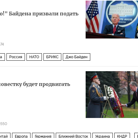
жо!" Байдена призвали подать
874
на
Россия
НАТО
БРИКС
Джо Байден
повестку будет продвигать
3550
итай
Европа
Германия
Ближний Восток
Украина
КНДР