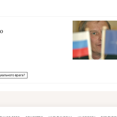
ТО
циального врага?