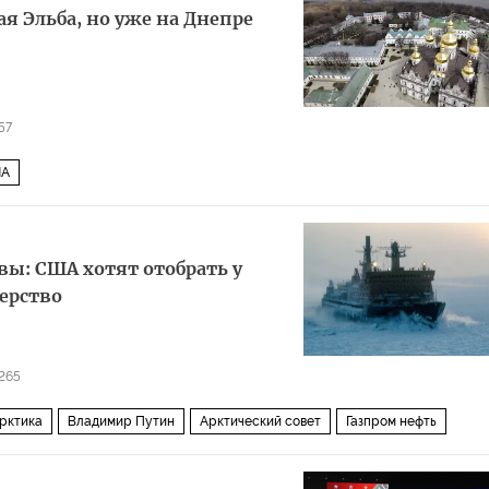
ая Эльба, но уже на Днепре
57
А
вы: США хотят отобрать у
ерство
265
рктика
Владимир Путин
Арктический совет
Газпром нефть