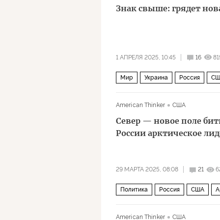
Знак свыше: грядет нов
1 АПРЕЛЯ 2025, 10:45
16
81
Мир
Украина
Россия
СШ
American Thinker
США
Север — новое поле бит
России арктическое лид
29 МАРТА 2025, 08:08
21
6
Политика
Россия
США
А
American Thinker
США