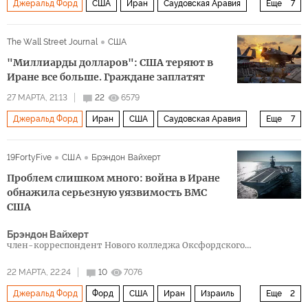
Джеральд Форд
США
Иран
Саудовская Аравия
Еще
7
Дональд Трамп
СМИ
The Guardian
Boeing
The Wall Street Journal
США
F-15E Strike Eagle
F-35
"Миллиарды долларов": США теряют в
Военная операция США и Израиля против Ирана
Иране все больше. Граждане заплатят
27 МАРТА, 21:13
22
6579
Джеральд Форд
Иран
США
Саудовская Аравия
Еще
7
Пентагон
19FortyFive
США
Брэндон Вайхерт
Американский институт предпринимательства
Boeing
Проблем слишком много: война в Иране
F-15E Strike Eagle
F-15
Политика
обнажила серьезную уязвимость ВМС
США
Военная операция США и Израиля против Ирана
Брэндон Вайхерт
член-корреспондент Нового колледжа Оксфордского
университета, научный сотрудник Евразийского научно-
исследовательского и аналитического института
22 МАРТА, 22:24
10
7076
Джеральд Форд
Форд
США
Иран
Израиль
Еще
2