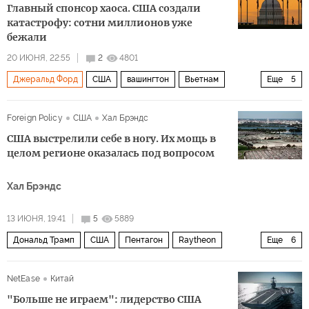
Главный спонсор хаоса. США создали
катастрофу: сотни миллионов уже
бежали
20 ИЮНЯ, 22:55
2
4801
Джеральд Форд
США
вашингтон
Вьетнам
Еще
5
Муаммар Каддафи
НАТО
ООН
ИГИЛ
Foreign Policy
США
Хал Брэндс
Политика
США выстрелили себе в ногу. Их мощь в
целом регионе оказалась под вопросом
Хал Брэндс
13 ИЮНЯ, 19:41
5
5889
Дональд Трамп
США
Пентагон
Raytheon
Еще
6
Джо Байден
вашингтон
Иран
Николас Мадуро
NetEase
Китай
ХАМАС
Политика
"Больше не играем": лидерство США