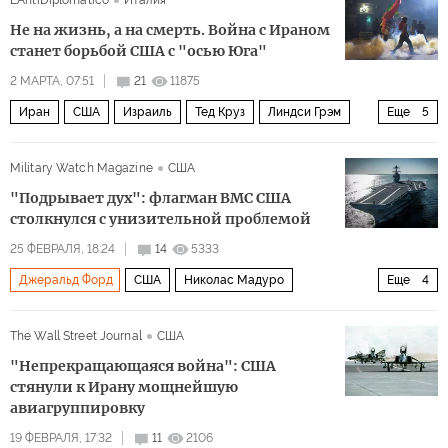
L'AntiDiplomatico
Италия
Рособоронэкспорт
Не на жизнь, а на смерть. Война с Ираном
Корпус стражей исламской революции (КСИР)
СУ-35
станет борьбой США с "осью Юга"
Ми-28
РД-250
Политика
2 МАРТА, 07:51
21
11875
Иран
США
Израиль
Тед Круз
Линдси Грэм
Еще
5
Али Хаменеи
Корпус стражей исламской революции
Military Watch Magazine
США
Форд
Талибан
Политика
"Подрывает дух": флагман ВМС США
столкнулся с унизительной проблемой
25 ФЕВРАЛЯ, 18:24
14
5333
Джеральд Форд
США
Николас Мадуро
Еще
4
Венесуэла
Иран
Форд
Политика
The Wall Street Journal
США
"Непрекращающаяся война": США
стянули к Ирану мощнейшую
авиагруппировку
19 ФЕВРАЛЯ, 17:32
11
2106