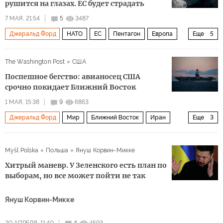
рушится на глазах. ЕС будет страдать
7 МАЯ, 21:54
5
3487
Джеральд Форд
НАТО
ЕС
Пентагон
Европа
Еще
5
США
Иран
Дональд Трамп
Политика
The Washington Post
США
Военная операция США и Израиля против Ирана
Поспешное бегство: авианосец США
срочно покидает Ближний Восток
1 МАЯ, 15:38
9
6863
Джеральд Форд
Мир
Ближний Восток
Иран
Еще
3
Николас Мадуро
Авраам Линкольн
Myśl Polska
Польша
Януш Корвин-Микке
Военная операция США и Израиля против Ирана
Хитрый маневр. У Зеленского есть план по
выборам, но все может пойти не так
Януш Корвин-Микке