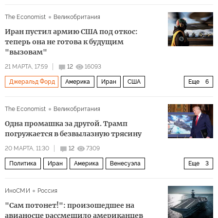
Гарри Трумэн
Политика
The Economist
Великобритания
Иран пустил армию США под откос:
теперь она не готова к будущим
"вызовам"
21 МАРТА, 17:59
12
16093
Джеральд Форд
Америка
Иран
США
Еще
6
Авраам Линкольн
Дональд Трамп
Пентагон
The Economist
Великобритания
Форд
The Economist
Политика
Одна промашка за другой. Трамп
погружается в безвылазную трясину
20 МАРТА, 11:30
12
7309
Политика
Иран
Америка
Венесуэла
Еще
3
Дональд Трамп
Курт Волкер
ИноСМИ
Россия
Республиканская партия
"Сам потонет!": произошедшее на
авианосце рассмешило американцев