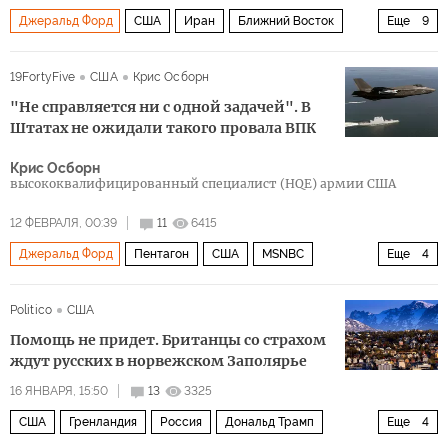
Джеральд Форд
США
Иран
Ближний Восток
Еще
9
Авраам Линкольн
Биньямин Нетаньяху
НАТО
19FortyFive
США
Крис Осборн
F-35
F-22 Raptor
беспилотник TB-2
"Не справляется ни с одной задачей". В
Корпус стражей исламской революции
Пентагон
Штатах не ожидали такого провала ВПК
Политика
Крис Осборн
высококвалифицированный специалист (HQE) армии США
12 ФЕВРАЛЯ, 00:39
11
6415
Джеральд Форд
Пентагон
США
MSNBC
Еще
4
Военное дело
Россия
Запад
Политика
Politico
США
Помощь не придет. Британцы со страхом
ждут русских в норвежском Заполярье
16 ЯНВАРЯ, 15:50
13
3325
США
Гренландия
Россия
Дональд Трамп
Еще
4