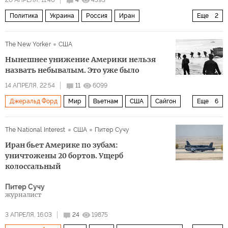
20 АПРЕЛЯ, 11:40
4
4593
Политика
Украина
Россия
Иран
Еще
2
Владимир Зеленский
Кирилл Буданов
The New Yorker
США
Нынешнее унижение Америки нельзя
назвать небывалым. Это уже было
14 АПРЕЛЯ, 22:54
11
6099
Джеральд Форд
Мир
Вьетнам
США
Сайгон
Еще
6
Генри Киссинджер
Линдон Джонсон
ЦРУ
The National Interest
США
Питер Сучу
Пентагон
Иран бьет Америке по зубам:
Военная операция США и Израиля против Ирана
B-52
уничтожены 20 бортов. Ущерб
колоссальный
Питер Сучу
журналист
3 АПРЕЛЯ, 16:03
24
19875