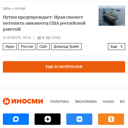
Марко Рубио
Марк Рютте
НАТО
Северный флот
Sohu
Китай
Путин предупреждает: Иран сможет
потопить авианосец США российской
ракетой
16 ЯНВАРЯ, 05:14
8
24581
Иран
Россия
США
Дональд Трамп
Еще
5
Владимир Путин
Авраам Линкольн
Республиканская партия
Политика
НАТО
ЕЩЕ 20 МАТЕРИАЛОВ
ПОЛИТИКА
ЭКОНОМИКА
НАУКА
ВОЕ