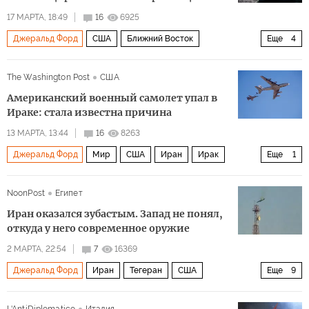
17 МАРТА, 18:49
16
6925
Джеральд Форд
США
Ближний Восток
Еще
4
карибский бассейн
The New York Times
Пентагон
The Washington Post
США
Политика
Американский военный самолет упал в
Ираке: стала известна причина
13 МАРТА, 13:44
16
8263
Джеральд Форд
Мир
США
Иран
Ирак
Еще
1
F-15E Strike Eagle
NoonPost
Египет
Иран оказался зубастым. Запад не понял,
откуда у него современное оружие
2 МАРТА, 22:54
7
16369
Джеральд Форд
Иран
Тегеран
США
Еще
9
Авраам Линкольн
Дональд Трамп
ООН