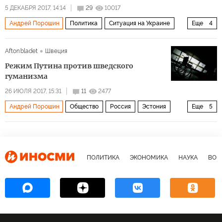
5 ДЕКАБРЯ 2017, 14:14
29
10017
Андрей Порошин
Политика
Ситуация на Украине
Еще
4
Украина
Евросоюз
Курт Волкер
НАТО
Aftonbladet
Швеция
Режим Путина против шведского
гуманизма
26 ИЮЛЯ 2017, 15:31
11
2477
Андрей Порошин
Общество
Россия
Эстония
Еще
5
Швеция
права человека
миграция
инвалиды
Проблема беженцев и иммигрантов
ПОЛИТИКА
ЭКОНОМИКА
НАУКА
ВОЕ