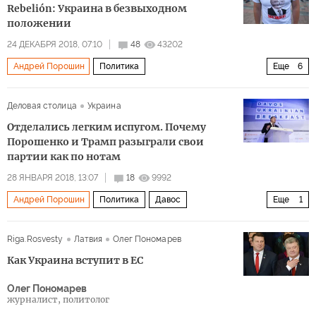
Rebelión: Украина в безвыходном
положении
24 ДЕКАБРЯ 2018, 07:10
48
43202
Андрей Порошин
Политика
Еще
6
Украина переносит конфликт на Азовское море
Россия
Деловая столица
Украина
Украина
Азовское море
МВФ
Отделались легким испугом. Почему
экономический кризис
Порошенко и Трамп разыграли свои
партии как по нотам
28 ЯНВАРЯ 2018, 13:07
18
9992
Андрей Порошин
Политика
Давос
Еще
1
Дональд Трамп
Riga.Rosvesty
Латвия
Олег Пономарев
Как Украина вступит в ЕС
Олег Пономарев
журналист, политолог