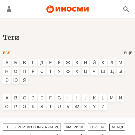
Теги
ВСЕ
ЕЩЕ
А
Б
В
Г
Д
Е
Ё
Ж
З
И
Й
К
Л
М
Н
О
П
Р
С
Т
У
Ф
Х
Ц
Ч
Ш
Щ
Ы
Э
Ю
Я
A
B
C
D
E
F
G
H
I
J
K
L
M
N
O
P
Q
R
S
T
U
V
W
X
Y
Z
THE EUROPEAN CONSERVATIVE
АМЕРИКА
ЕВРОПА
ЗАПАД