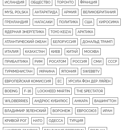
ИСЛАНДИЯ
ОБЩЕСТВО
ТОРОНТО
ФРАНЦИЯ
MYŚL POLSKA
АНТАРКТИДА
АРМИЯ
ВЕЛИКОБРИТАНИЯ
ГРЕНЛАНДИЯ
НАГАСАКИ
ПОЛИТИКА
США
ХИРОСИМА
ЯДЕРНАЯ ЭНЕРГЕТИКА
TOYO KEIZAI
АРКТИКА
АТЛАНТИЧЕСКИЙ ОКЕАН
БЕЛОРУССИЯ
ДОНАЛЬД ТРАМП
ИТАЛИЯ
КАЗАХСТАН
КИЕВ
КИТАЙ
МОСКВА
ПРИБАЛТИКА
РИМ
РОСАТОМ
РОССИЯ
СМИ
СССР
ТУРКМЕНИСТАН
УКРАИНА
ЯПОНИЯ
SWEBBTV
ЕВРОПЕЙСКАЯ КОМИССИЯ
ЕС
УРСУЛА ФОН ДЕР ЛЯЙЕН
BOEING
F-16
LOCKHEED MARTIN
THE SPECTATOR
WILDBERRIES
АНДРЮС КУБИЛЮС
АНКАРА
ВАШИНГТОН
ВЛАДИМИР ЗЕЛЕНСКИЙ
ВОРОНЕЖ
ЕВРОСОЮЗ
ИРАН
КРИВОЙ РОГ
НАТО
ОДЕССА
ТУРЦИЯ