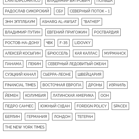
L'ANTIDIPLOMATICO
ВЛАДИМИР ВЯТРОВИЧ
ПОЛЬША
РАДОСЛАВ СИКОРСКИЙ
СБУ
СЕВЕРНЫЙ ПОТОК – 1
ЭНН ЭППЛБАУМ
ASHARQ AL-AWSAT
"ВАГНЕР"
ВЛАДИМИР ПУТИН
ЕВГЕНИЙ ПРИГОЖИН
РОСГВАРДИЯ
РОСТОВ-НА-ДОНУ
ЧВК
F-35
LIDOVKY
АЛЕКСЕЙ КОСЫГИН
БРЮССЕЛЬ
КАЯ КАЛЛАС
МУРМАНСК
ПАНАМА
ПЕКИН
СЕВЕРНЫЙ ЛЕДОВИТЫЙ ОКЕАН
СУЭЦКИЙ КАНАЛ
СЬЕРРА-ЛЕОНЕ
ШВЕЙЦАРИЯ
FINANCIAL TIMES
ВОСТОЧНАЯ ЕВРОПА
ДРОНЫ
ИЗРАИЛЬ
ЙЕМЕН
КОЛУМБИЯ
ЛАТИНСКАЯ АМЕРИКА
ООН
ПЕДРО САНЧЕС
ЮЖНЫЙ СУДАН
FOREIGN POLICY
SPACEX
БЕРЛИН
ГЕРМАНИЯ
ЛОНДОН
ТЕГЕРАН
THE NEW YORK TIMES