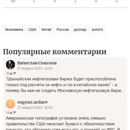
95
1
4
1
0
0
Экономика
США
Китай
Россия
доллар
золото
Популярные комментарии
Вячеслав Соколов
17 января 2023, 14:59
16
"Шанхайская нефтегазовая биржа будет приспособлена
только под расчеты за нефть и газ в китайских юанях" - а
почему бы нам не создать Московскую нефтегазовую биржу,
которая будет приспособлена под расчеты за нефть и газ
eugene.ardaev
только в рублях?
E
17 января 2023, 16:40
14
Американская типография устроена очень смешно:
правительство США печатает бумаги с обязательством
погасить эти обязательства если что, и продаёт их ФРС. В