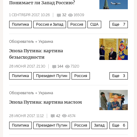
Понимает ли Запад Россию?
1 СЕНТЯБРЯ 2017, 10:26
32
16509
Политика
Россия и Запад
Россия
США
Еще
7
Сирия
Украина
СССР
Запад
Обозреватель
Украина
Владимир Путин
Борис Ельцин
Эпоха Путина: картина
Дональд Трамп
безысходности
28 ИЮНЯ 2017, 21:30
144
7320
Политика
Президент Путин
Россия
Еще
3
Владимир Путин
общество
безысходность
Обозреватель
Украина
Эпоха Путина: картина маслом
28 ИЮНЯ 2017, 11:12
42
4574
Политика
Президент Путин
Россия
Запад
Еще
6
Сирия
Владимир Путин
Дмитрий Медведев