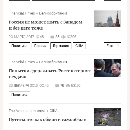
Россия
США
Сирия
Великобритания
Financial Times
Великобритания
Иран
Барак Обама
Владимир Путин
Россия не может жить с Западом —
Башар Асад
Рекс Тиллерсон
Борис Джонсон
и без него тоже
Хизбалла
20 МАРТА 2017, 10:48
38
10396
Политика
Россия
Германия
США
Еще
1
демократия
Financial Times
Великобритания
Попытки сдерживать Россию терпят
неудачу
28 ДЕКАБРЯ 2016, 00:45
78
53195
Политика
The American Interest
США
Путиналия как обман и самообман