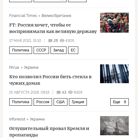
Financial Times
Великобритания
FT: Россия хочет, чтобы ее
воспринимали как великую державу
17 МАЯ 2021, 15:10
28
4305
Политика
СССР
Запад
ЕС
NV.ua
Украина
Кто позволил России бить стекла в
чужих домах
15 АВГУСТА 2018, 09:15
43
9329
Политика
Россия
США
Греция
Еще
9
Владимир Путин
Николя Саркози
Inforesist
Украина
Виктор Орбан
Герхард Шредер
Оглушительный провал Кремля и
Сильвио Берлускони
Жак Ширак
санкции
пропаганды