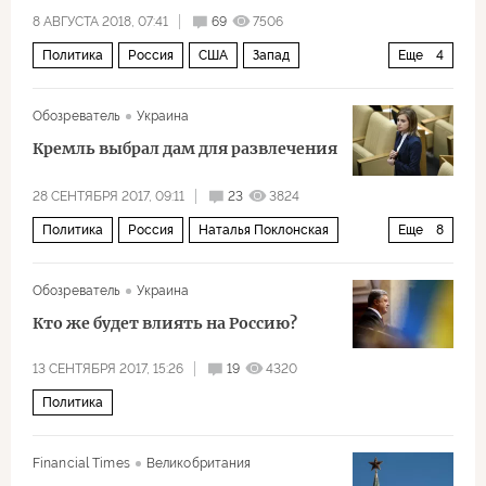
дипломатическая война
Санкции: кто кого
8 АВГУСТА 2018, 07:41
69
7506
Политика
Россия
США
Запад
Еще
4
Владимир Путин
Левада-центр
Обозреватель
Украина
социологический опрос
Санкции: кто кого
Кремль выбрал дам для развлечения
28 СЕНТЯБРЯ 2017, 09:11
23
3824
Политика
Россия
Наталья Поклонская
Еще
8
Владимир Путин
Ксения Собчак
Обозреватель
Украина
Ирина Яровая
Елена Мизулина
Кто же будет влиять на Россию?
Алексей Учитель
выборы
национализм
13 СЕНТЯБРЯ 2017, 15:26
19
4320
Выборы президента России 2018 года
Политика
Financial Times
Великобритания