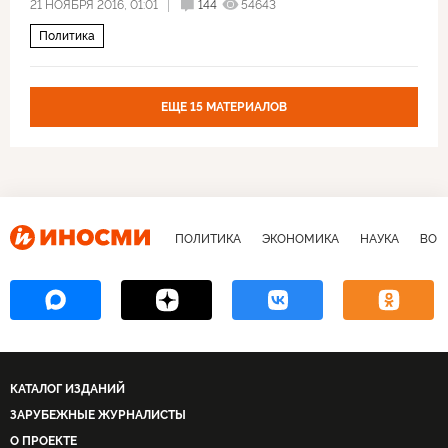
21 НОЯБРЯ 2016, 01:01
144
54643
Политика
ЕЩЕ 15 МАТЕРИАЛОВ
ПОЛИТИКА
ЭКОНОМИКА
НАУКА
ВОЕ
КАТАЛОГ ИЗДАНИЙ
ЗАРУБЕЖНЫЕ ЖУРНАЛИСТЫ
О ПРОЕКТЕ