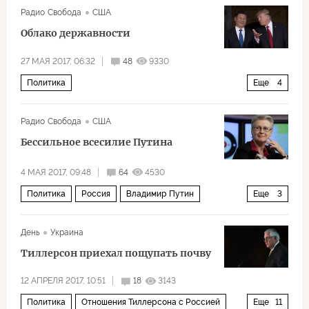
Радио Свобода
США
Рамзан Кадыров
оппозиция
патриотизм
Облако державности
27 МАЯ 2017, 06:32
48
9330
Политика
Еще
4
Рашагейт: расследование связей администрации Трампа и России
Радио Свобода
США
Дональд Трамп
Си Цзиньпин
Рашагейт
Бессильное всесилие Путина
4 МАЯ 2017, 09:48
64
4530
Политика
Россия
Владимир Путин
Еще
3
Рамзан Кадыров
Сергей Кириенко
Платон
День
Украина
Тиллерсон приехал пощупать почву
12 АПРЕЛЯ 2017, 10:51
18
3143
Политика
Отношения Тиллерсона с Россией
Еще
11