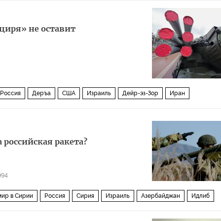
о
Дамаск
Деръа
Восточная Гута
ИГИЛ
Джебхат ан-Нусра
еэскалации
циря» не оставит
Россия
Деръа
США
Израиль
Дейр-эз-Зор
Иран
рии
 российская ракета?
994
мир в Сирии
Россия
Сирия
Израиль
Азербайджан
Идлиб
Джебхат ан-Нусра
ПЗРК «Игла