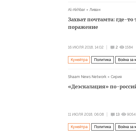
Al-Akhbar
Ливан
Захват почтамта: где-то
поражение
16 ИЮЛЯ 2018, 14:02
2
1584
Кунейтра
Политика
Война за 
Shaam News Network
Сирия
«Деэскалация» по-росси
11 ИЮЛЯ 2018, 06:08
13
9054
Кунейтра
Политика
Война за 