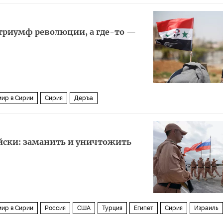
 триумф революции, а где-то —
мир в Сирии
Сирия
Деръа
йски: заманить и уничтожить
мир в Сирии
Россия
США
Турция
Египет
Сирия
Израиль