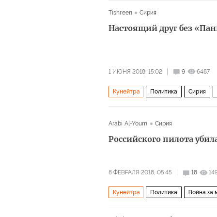
Африн
Хомс
Идлиб
Алепп
Tishreen
Сирия
Астанинские переговоры
зоны д
Настоящий друг без «Пан
1 ИЮНЯ 2018, 15:02
9
6487
Кунейтра
Политика
Сирия
Хизбалла
Операция России в Си
Arabi Al-Youm
Сирия
Российского пилота убила
8 ФЕВРАЛЯ 2018, 05:45
18
14
Кунейтра
Политика
Война за 
Иордания
Босния и Герцеговина