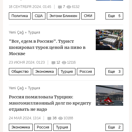
18 СЕНТЯБРЯ 2024, 01:45
7
6132
Политика
США
Энтони Блинкен
СМИ
Еще
5
RT
CNN
Маргарита Симоньян
Америка
Yeni Çağ
Турция
Россия
"Все, едем в Россию". Турист
шокировал турок ценой на пиво в
Москве
23 ИЮНЯ 2024, 01:23
12
12116
Общество
Экономика
Турция
Россия
Еще
3
алкоголь
пиво
цены
Yeni Çağ
Турция
Россия помиловала Турцию:
многомиллионный долг по кредиту
отдавать не надо
24 МАЯ 2024, 13:14
38
10188
Экономика
Россия
Турция
Еще
2