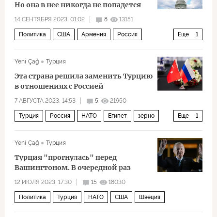
Но она в нее никогда не попадется
14 СЕНТЯБРЯ 2023, 01:02
8
13151
Политика
США
Армения
Россия
Еще
1
спецоперация
Yeni Çağ
Турция
Эта страна решила заменить Турцию
в отношениях с Россией
7 АВГУСТА 2023, 14:53
5
21950
Турция
Россия
НАТО
Египет
зерно
Еще
1
Экономика
Yeni Çağ
Турция
Турция "прогнулась" перед
Вашингтоном. В очередной раз
12 ИЮЛЯ 2023, 17:30
15
18030
Политика
Турция
НАТО
США
Швеция