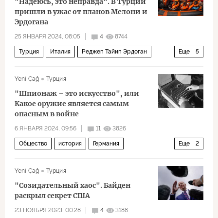
"Надеюсь, это неправда". В Турции
пришли в ужас от планов Мелони и
Эрдогана
25 ЯНВАРЯ 2024, 08:05
4
8744
Турция
Италия
Реджеп Тайип Эрдоган
Еще
5
ООН
ЕС
ПСР
Политика
мигранты
Yeni Çağ
Турция
"Шпионаж – это искусство", или
Какое оружие является самым
опасным в войне
6 ЯНВАРЯ 2024, 09:56
11
3826
Общество
история
Германия
Еще
2
Вторая мировая война
шпионаж
Yeni Çağ
Турция
"Созидательный хаос". Байден
раскрыл секрет США
23 НОЯБРЯ 2023, 00:28
4
3188