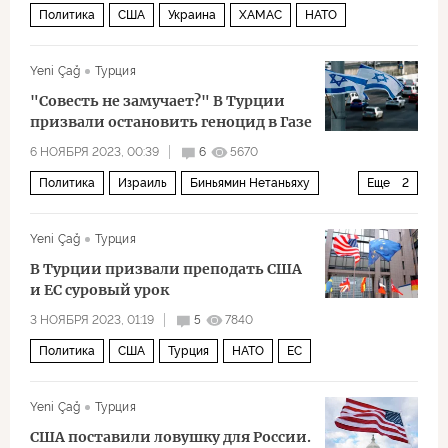
Политика
США
Украина
ХАМАС
НАТО
Yeni Çağ
Турция
"Совесть не замучает?" В Турции
призвали остановить геноцид в Газе
6 НОЯБРЯ 2023, 00:39
6
5670
Политика
Израиль
Биньямин Нетаньяху
Еще
2
ХАМАС
Палестина
Yeni Çağ
Турция
В Турции призвали преподать США
и ЕС суровый урок
3 НОЯБРЯ 2023, 01:19
5
7840
Политика
США
Турция
НАТО
ЕС
Yeni Çağ
Турция
США поставили ловушку для России.