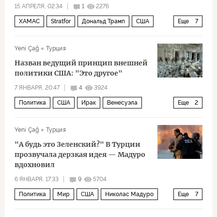
15 АПРЕЛЯ, 02:34
1
2276
ХАМАС
Stratfor
Дональд Трамп
США
Еще
7
НАТО
Турция
Израиль
Yeni Çağ
Турция
Реджеп Тайип Эрдоган
Йенс Столтенберг
Назван ведущий принцип внешней
Политика
Иран
политики США: "Это другое"
7 ЯНВАРЯ, 20:47
4
3924
Политика
США
Ирак
Венесуэла
Еще
2
Саддам Хусейн
НАТО
Yeni Çağ
Турция
"А будь это Зеленский?" В Турции
прозвучала дерзкая идея — Мадуро
вдохновил
6 ЯНВАРЯ, 17:33
9
5704
Политика
Мир
США
Николас Мадуро
Еще
7
RT
ООН
ТАСС
Владимир Зеленский