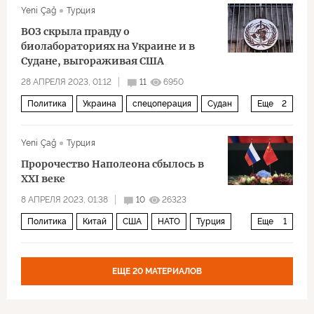
Yeni Çağ
Турция
ВОЗ скрыла правду о
биолабораториях на Украине и в
Судане, выгораживая США
28 АПРЕЛЯ 2023, 01:12
11
6950
Политика
Украина
спецоперация
Судан
Еще
2
ВОЗ
лаборатория
Yeni Çağ
Турция
Пророчество Наполеона сбылось в
XXI веке
8 АПРЕЛЯ 2023, 01:38
10
26323
Политика
Китай
США
НАТО
Турция
Еще
1
спецоперация
ЕЩЕ 20 МАТЕРИАЛОВ