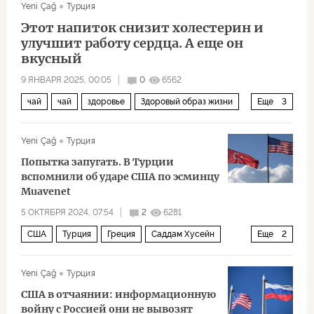
Yeni Çağ
Турция
Венесуэла
Латинская Америка
Этот напиток снизит холестерин и
Фридрих Мерц
улучшит работу сердца. А еще он
вкусный
9 ЯНВАРЯ 2025, 00:05
0
6562
чай
чай
здоровье
Здоровый образ жизни
Еще
3
ЗОЖ
Общество
общество
Yeni Çağ
Турция
Попытка запугать. В Турции
вспомнили об ударе США по эсминцу
Muavenet
5 ОКТЯБРЯ 2024, 07:54
2
6281
США
Турция
Греция
Саддам Хусейн
Еще
2
НАТО
Политика
Yeni Çağ
Турция
США в отчаянии: информационную
войну с Россией они не вывозят