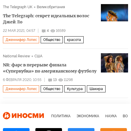
The Telegraph UK
Великобритания
The Telegraph: секрет идеальных волос
Джей Ло
22 МАЯ 2021, 04:57
4
16589
Дженнифер Лопес
Общество
красота
National Review
США
NR: фарс в перерыве финала
«Суперкубка» по американскому футболу
6 ФЕВРАЛЯ 2020, 10:55
13
11298
Дженнифер Лопес
Общество
Культура
Шакира
ПОЛИТИКА
ЭКОНОМИКА
НАУКА
ВОЕ