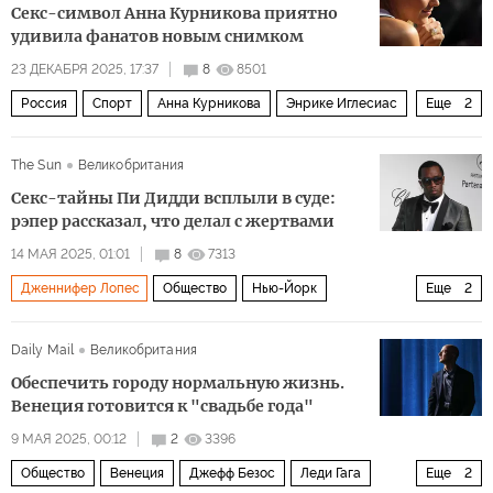
Секс-символ Анна Курникова приятно
удивила фанатов новым снимком
23 ДЕКАБРЯ 2025, 17:37
8
8501
Россия
Спорт
Анна Курникова
Энрике Иглесиас
Еще
2
Бритни Спирс
Instagram
The Sun
Великобритания
Секс-тайны Пи Дидди всплыли в суде:
рэпер рассказал, что делал с жертвами
14 МАЯ 2025, 01:01
8
7313
Дженнифер Лопес
Общество
Нью-Йорк
Еще
2
Лос-Анджелес
Канье Уэст
Daily Mail
Великобритания
Обеспечить городу нормальную жизнь.
Венеция готовится к "свадьбе года"
9 МАЯ 2025, 00:12
2
3396
Общество
Венеция
Джефф Безос
Леди Гага
Еще
2