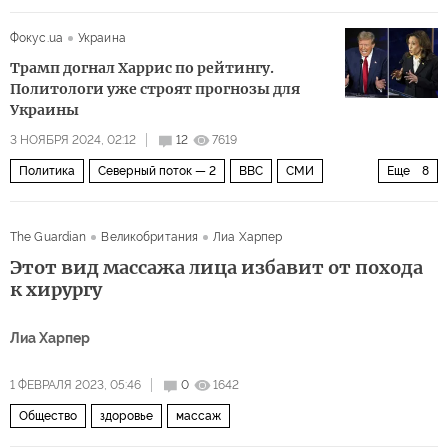
Элтон Джон
Amazon
Фокус.ua
Украина
Трамп догнал Харрис по рейтингу.
Политологи уже строят прогнозы для
Украины
3 НОЯБРЯ 2024, 02:12
12
7619
Политика
Северный поток — 2
BBC
СМИ
Еще
8
Дональд Трамп
США
Украина
Россия
The Guardian
Великобритания
Лиа Харпер
Камала Харрис
CNN
Джо Байден
Этот вид массажа лица избавит от похода
Выборы президента США — 2024
к хирургу
Лиа Харпер
1 ФЕВРАЛЯ 2023, 05:46
0
1642
Общество
здоровье
массаж