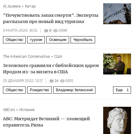
Al Jazeera
Катар
Агентство внутренней безопасности Польши (ABW)
"Почувствовать запах смерти". Эксперты
рассказали про новый вид туризма
9 МАРТА 2024, 16:01
6
2998
Общество
туризм
Освенцим
Чернобыль
The American Conservative
США
Зеленского сравнили с библейским царем
Иродом из-за визита в США
25 ДЕКАБРЯ 2022, 13:17
14
9261
Общество
Рождество
Владимир Зеленский
Еще
1
Ирод Великий
ABC.es
Испания
ABC: Митридат Великий — зловещий
отравитель Рима