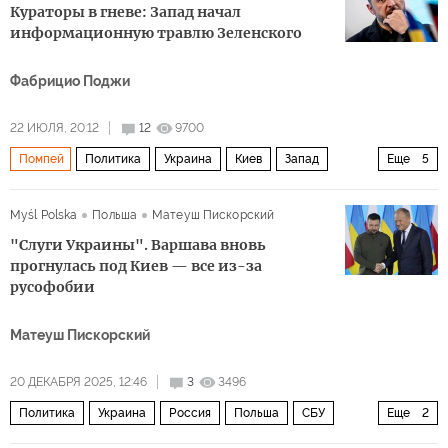
Кураторы в гневе: Запад начал
информационную травлю Зеленского
Фабрицио Поджи
22 ИЮЛЯ, 20:12
12
9700
Помпей
Политика
Украина
Киев
Запад
Еще
5
Алексей Венедиктов
Владимир Зеленский
ЕС
Myśl Polska
Польша
Матеуш Пискорский
СМИ
The Economist
"Слуги Украины". Варшава вновь
прогнулась под Киев — все из-за
русофобии
Матеуш Пискорский
20 ДЕКАБРЯ 2025, 12:46
3
3496
Политика
Украина
Россия
Польша
СБУ
Еще
2
Право и Справедливость