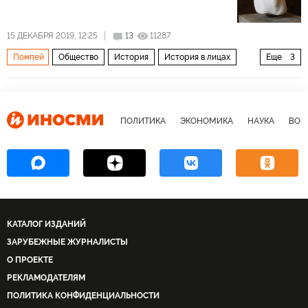
15 ДЕКАБРЯ 2019, 12:25
13
11287
Помпей
Общество
История
История в лицах
Еще
3
Древний Рим
Митридат Великий
яды
ПОЛИТИКА
ЭКОНОМИКА
НАУКА
ВОЕ
КАТАЛОГ ИЗДАНИЙ
ЗАРУБЕЖНЫЕ ЖУРНАЛИСТЫ
О ПРОЕКТЕ
РЕКЛАМОДАТЕЛЯМ
ПОЛИТИКА КОНФИДЕНЦИАЛЬНОСТИ