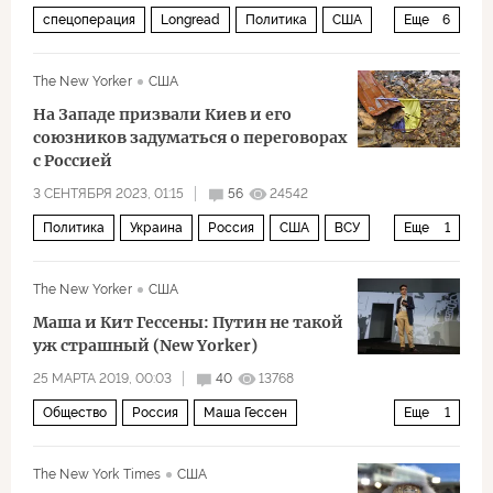
спецоперация
Longread
Политика
США
Еще
6
Украина
Россия
Владимир Путин
The New Yorker
США
Дональд Трамп
Владимир Зеленский
ВСУ
На Западе призвали Киев и его
союзников задуматься о переговорах
с Россией
3 СЕНТЯБРЯ 2023, 01:15
56
24542
Политика
Украина
Россия
США
ВСУ
Еще
1
НАТО
The New Yorker
США
Маша и Кит Гессены: Путин не такой
уж страшный (New Yorker)
25 МАРТА 2019, 00:03
40
13768
Общество
Россия
Маша Гессен
Еще
1
Кит Гессен (Keith Gessen)
The New York Times
США