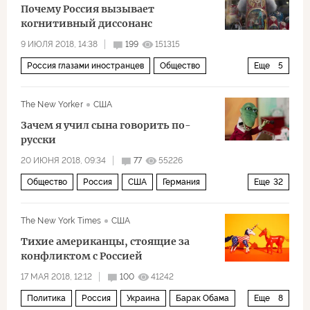
Почему Россия вызывает
когнитивный диссонанс
9 ИЮЛЯ 2018, 14:38
199
151315
Россия глазами иностранцев
Общество
Еще
5
Россия
США
Москва
Владимир Путин
The New Yorker
США
Дональд Трамп
Зачем я учил сына говорить по-
русски
20 ИЮНЯ 2018, 09:34
77
55226
Общество
Россия
США
Германия
Еще
32
Африка
Израиль
СССР
Москва
The New York Times
США
Нью-Йорк
Киев
Тель-Авив
Ленинград
Тихие американцы, стоящие за
Северная Европа
Монреаль
Бостон
конфликтом с Россией
Владимир Путин
Адольф Гитлер
17 МАЯ 2018, 12:12
100
41242
Политика
Россия
Украина
Барак Обама
Еще
8
Иосиф Бродский
Владимир Набоков