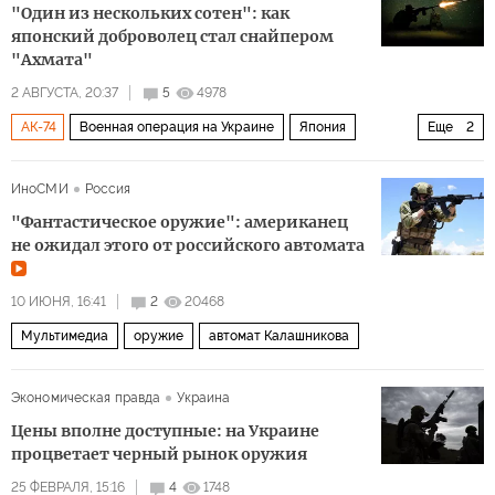
"Один из нескольких сотен": как
японский доброволец стал снайпером
"Ахмата"
2 АВГУСТА, 20:37
5
4978
АК-74
Военная операция на Украине
Япония
Еще
2
Россия
Юго-Восточная Азия
ИноСМИ
Россия
"Фантастическое оружие": американец
не ожидал этого от российского автомата
10 ИЮНЯ, 16:41
2
20468
Мультимедиа
оружие
автомат Калашникова
Экономическая правда
Украина
Цены вполне доступные: на Украине
процветает черный рынок оружия
25 ФЕВРАЛЯ, 15:16
4
1748