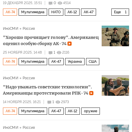
19 ДЕКАБРЯ 2025, 15:51
0
4514
АК-74
Мультимедиа
НАТО
АК-12
АК-47
Еще
1
оружие
ИноСМИ
Россия
"Хорошо прочищает голову". Американец
оценил особую сборку АК-74
25 НОЯБРЯ 2025, 14:48
1
2116
АК-74
Мультимедиа
АК-47
Украина
США
ИноСМИ
Россия
"Надо уважать советские технологии".
Американцы протестировали РПК-74
14 НОЯБРЯ 2025, 16:21
1
2973
АК-74
Мультимедиа
АК-47
АК-12
оружие
ИноСМИ
Россия