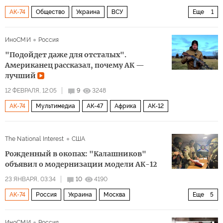
АК-74
Общество
Украина
ВСУ
Еще
1
Военная операция на Украине
ИноСМИ
Россия
"Подойдет даже для отсталых".
Американец рассказал, почему АК —
лучший
12 ФЕВРАЛЯ, 12:05
9
3248
АК-74
Мультимедиа
АК-47
Африка
АК-12
The National Interest
США
Рожденный в окопах: "Калашников"
объявил о модернизации модели АК-12
23 ЯНВАРЯ, 03:34
10
4190
АК-74
Россия
Украина
Москва
Еще
5
Михаил Калашников
Александр I
НАТО
ШАК-12
ИноСМИ
Россия