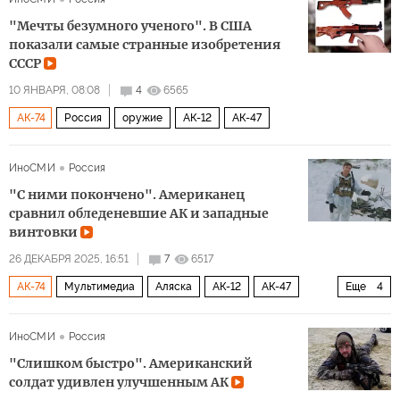
АК-47
"Мечты безумного ученого". В США
показали самые странные изобретения
СССР
10 ЯНВАРЯ, 08:08
4
6565
АК-74
Россия
оружие
АК-12
АК-47
ИноСМИ
Россия
"С ними покончено". Американец
сравнил обледеневшие АК и западные
винтовки
26 ДЕКАБРЯ 2025, 16:51
7
6517
АК-74
Мультимедиа
Аляска
АК-12
АК-47
Еще
4
АК-203
АК-308
оружие
Новый год
ИноСМИ
Россия
"Слишком быстро". Американский
солдат удивлен улучшенным АК