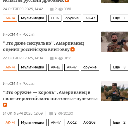
испытал русский дробовик
24 ОКТЯБРЯ 2025, 14:42
2
3981
АК-74
Мультимедиа
США
оружие
АК-47
Еще
1
АК-12
ИноСМИ
Россия
"Это даже сексуально". Американец
оценил российскую винтовку
22 ОКТЯБРЯ 2025, 14:34
4
3158
АК-74
Мультимедиа
АК-12
АК-47
оружие
Еще
3
сионизм
Израиль
Россия
ИноСМИ
Россия
"Это оружие — король". Американец в
шоке от российского пистолета-пулемета
14 ОКТЯБРЯ 2025, 12:09
3
10160
АК-74
Мультимедиа
АК-47
АК-12
АК-203
Еще
2