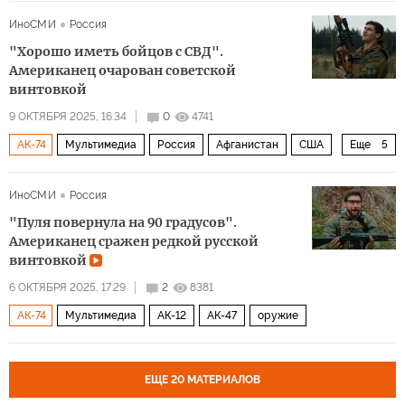
АК-308
оружие
ИноСМИ
Россия
"Хорошо иметь бойцов с СВД".
Американец очарован советской
винтовкой
9 ОКТЯБРЯ 2025, 16:34
0
4741
АК-74
Мультимедиа
Россия
Афганистан
США
Еще
5
АК-12
АК-47
АК-203
АК-308
оружие
ИноСМИ
Россия
"Пуля повернула на 90 градусов".
Американец сражен редкой русской
винтовкой
6 ОКТЯБРЯ 2025, 17:29
2
8381
АК-74
Мультимедиа
АК-12
АК-47
оружие
ЕЩЕ 20 МАТЕРИАЛОВ