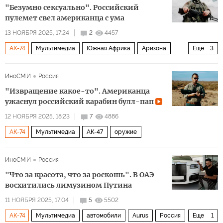
"Безумно сексуально". Российский
пулемет свел американца с ума
13 НОЯБРЯ 2025, 17:24
2
4457
АК-74
Мультимедиа
Южная Африка
Аризона
Еще
3
Африка
РПК-16
АК-47
ИноСМИ
Россия
"Извращение какое-то". Американца
ужаснул российский карабин булл-пап
12 НОЯБРЯ 2025, 18:23
7
4886
АК-74
Мультимедиа
АК-47
оружие
ИноСМИ
Россия
"Что за красота, что за роскошь". В ОАЭ
восхитились лимузином Путина
11 НОЯБРЯ 2025, 17:04
5
5502
АК-74
Мультимедиа
автомобили
Aurus
Россия
Еще
1