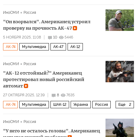
АК-47
ИноСМИ
Россия
"Он взорвался". Американец устроил
проверку на прочность АК-47
5 НОЯБРЯ 2025, 11:08
10
5446
АК-74
Мультимедиа
АК-47
АК-12
ИноСМИ
Россия
"АК-12 отстойный?" Американец
протестировал новый российский
автомат
27 ОКТЯБРЯ 2025, 12:39
8
7635
АК-74
Мультимедиа
ШАК-12
Украина
Россия
Еще
2
АК-47
АК-12
ИноСМИ
Россия
"У него не осталось головы". Американец