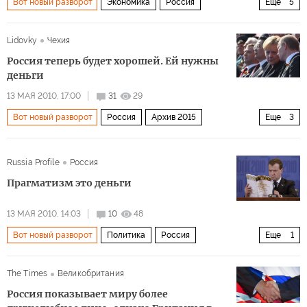
Вот новый разворот
Экономика
Россия
Еще
5
Архив 2015
Политика
Мир
Европа
Lidovky
Чехия
Страсти по «Мистралю»
Россия теперь будет хорошей. Ей нужны
деньги
13 МАЯ 2010, 17:00
31
29
Вот новый разворот
Россия
Архив 2015
Еще
3
Политика
Европа
Мир
Russia Profile
Россия
Прагматизм это деньги
13 МАЯ 2010, 14:03
10
48
Вот новый разворот
Политика
Россия
Еще
1
Архив 2015
The Times
Великобритания
Россия показывает миру более