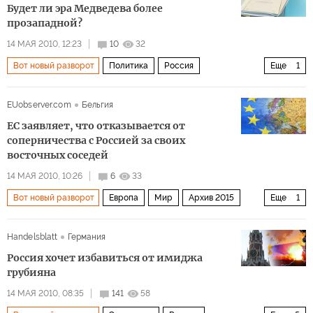
Будет ли эра Медведева более
прозападной?
14 МАЯ 2010, 12:23
10
32
Вот новый разворот
Политика
Россия
Еще
1
Архив 2015
EUobserver.com
Бельгия
ЕС заявляет, что отказывается от
соперничества с Россией за своих
восточных соседей
14 МАЯ 2010, 10:26
6
33
Вот новый разворот
Европа
Мир
Архив 2015
Еще
1
Россия
Handelsblatt
Германия
Россия хочет избавиться от имиджа
грубияна
14 МАЯ 2010, 08:35
141
58