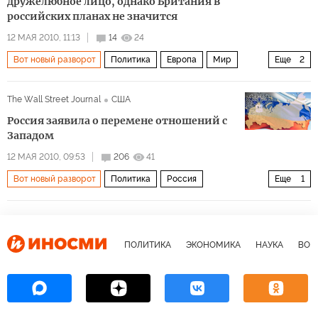
дружелюбное лицо, однако Британия в
российских планах не значится
12 МАЯ 2010, 11:13
14
24
Вот новый разворот
Политика
Европа
Мир
Еще
2
Архив 2015
Россия
The Wall Street Journal
США
Россия заявила о перемене отношений с
Западом
12 МАЯ 2010, 09:53
206
41
Вот новый разворот
Политика
Россия
Еще
1
Архив 2015
ПОЛИТИКА
ЭКОНОМИКА
НАУКА
ВОЕ