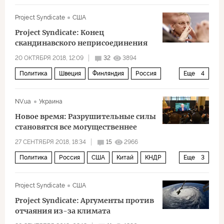
Майк Помпео
Project Syndicate
США
Project Syndicate: Конец
скандинавского неприсоединения
20 ОКТЯБРЯ 2018, 12:09
32
3894
Политика
Швеция
Финляндия
Россия
Еще
4
Карл Бильдт
НАТО
NV.ua
Украина
учения Trident Juncture («Единый трезубец»)
Новое время: Разрушительные силы
холодная война
становятся все могущественнее
27 СЕНТЯБРЯ 2018, 18:34
15
2966
Политика
Россия
США
Китай
КНДР
Еще
3
Владимир Путин
Дональд Трамп
Project Syndicate
США
мировой порядок
Project Syndicate: Аргументы против
отчаяния из-за климата