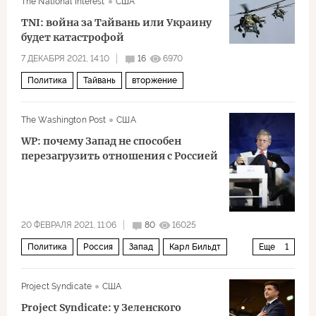
The National Interest
США
Корпус стражей исламской революции
TNI: война за Тайвань или Украину
Совместный всеобъемлющий план действий по ядерной программе Ирана (СВПД)
будет катастрофой
7 ДЕКАБРЯ 2021, 14:10
16
6970
Политика
Тайвань
вторжение
The Washington Post
США
WP: почему Запад не способен
перезагрузить отношения с Россией
20 ФЕВРАЛЯ 2021, 11:06
80
16025
Политика
Россия
Запад
Карл Бильдт
Еще
1
перезагрузка
Project Syndicate
США
Project Syndicate: у Зеленского