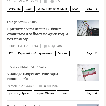
17 НОЯБРЯ 2024, 22:43
6
3554
Украина
США
Владимир Зеленский
ВСУ
Еще
1
Военное дело
Foreign Affairs
США
Принятие Украины в ЕС будет
сложным и займет не один год. И
вот почему
1 ОКТЯБРЯ 2023, 20:44
17
5484
ЕС
Европейский парламент
Европа
Еще
2
Политика
Украина
The Washington Post
США
У Запада назревает еще одна
головная боль
19 МАЯ 2022, 00:52
19
16562
Дональд Трамп
Барак Обама
Иран
Еще
4
Тегеран
США