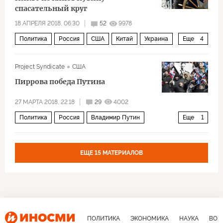
спасательный круг
18 АПРЕЛЯ 2018, 06:30
52
9978
Политика
Россия
США
Китай
Украина
Еще
4
Си Цзиньпин
Владимир Путин
Project Syndicate
США
Дональд Трамп
российская экономика
Пиррова победа Путина
27 МАРТА 2018, 22:18
29
4002
Политика
Россия
Владимир Путин
Еще
1
Президентские выборы
ЕЩЕ 15 МАТЕРИАЛОВ
ПОЛИТИКА
ЭКОНОМИКА
НАУКА
ВОЕ