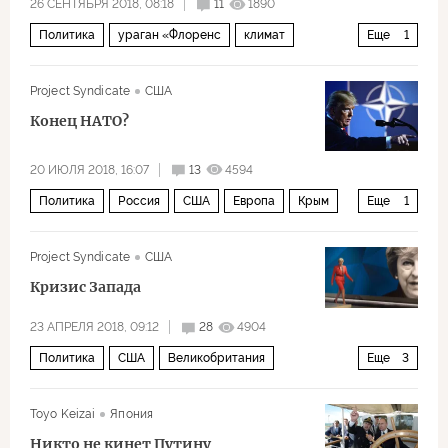
26 СЕНТЯБРЯ 2018, 08:18
11
1890
Политика
ураган «Флоренс
климат
Еще
1
потепление
Project Syndicate
США
Конец НАТО?
20 ИЮЛЯ 2018, 16:07
13
4594
Политика
Россия
США
Европа
Крым
Еще
1
НАТО
Project Syndicate
США
Кризис Запада
23 АПРЕЛЯ 2018, 09:12
28
4904
Политика
США
Великобритания
Еще
3
Си Цзиньпин
Владимир Путин
Toyo Keizai
Япония
Дональд Трамп
Никто не кинет Путину