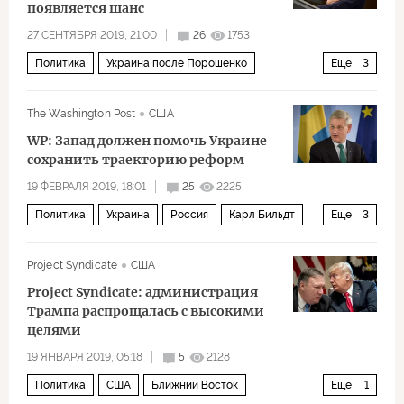
появляется шанс
27 СЕНТЯБРЯ 2019, 21:00
26
1753
Политика
Украина после Порошенко
Еще
3
Владимир Зеленский
вызовы
оптимизм
The Washington Post
США
WP: Запад должен помочь Украине
сохранить траекторию реформ
19 ФЕВРАЛЯ 2019, 18:01
25
2225
Политика
Украина
Россия
Карл Бильдт
Еще
3
вмешательство
Президентские выборы
Project Syndicate
США
Выборы на Украине — 2019
Project Syndicate: администрация
Трампа распрощалась с высокими
целями
19 ЯНВАРЯ 2019, 05:18
5
2128
Политика
США
Ближний Восток
Еще
1