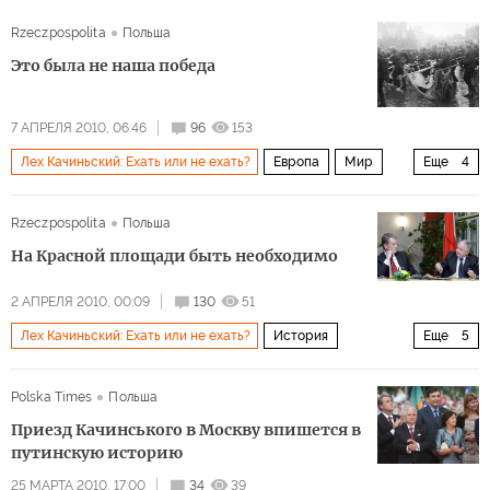
Rzeczpospolita
Польша
Это была не наша победа
7 АПРЕЛЯ 2010, 06:46
96
153
Лех Качиньский: Ехать или не ехать?
Европа
Мир
Еще
4
Архив 2015
История
Общество
Россия
Rzeczpospolita
Польша
На Красной площади быть необходимо
2 АПРЕЛЯ 2010, 00:09
130
51
Лех Качиньский: Ехать или не ехать?
История
Еще
5
Общество
Европа
Мир
Архив 2015
Россия
Polska Times
Польша
Приезд Качинського в Москву впишется в
путинскую историю
25 МАРТА 2010, 17:00
34
39