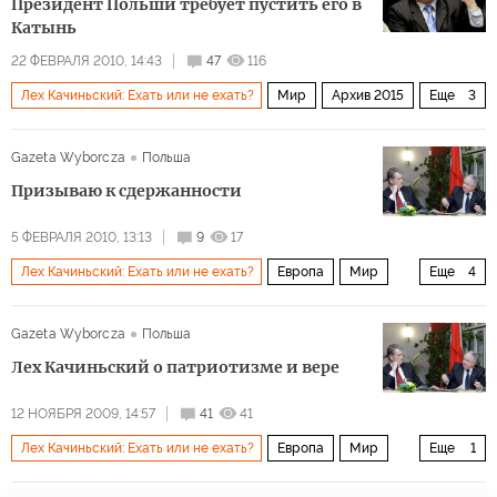
Президент Польши требует пустить его в
Катынь
22 ФЕВРАЛЯ 2010, 14:43
47
116
Лех Качиньский: Ехать или не ехать?
Мир
Архив 2015
Еще
3
Европа
Россия
Катынь: Политика и история
Gazeta Wyborcza
Польша
Призываю к сдержанности
5 ФЕВРАЛЯ 2010, 13:13
9
17
Лех Качиньский: Ехать или не ехать?
Европа
Мир
Еще
4
Архив 2015
История
Общество
Россия
Gazeta Wyborcza
Польша
Лех Качиньский о патриотизме и вере
12 НОЯБРЯ 2009, 14:57
41
41
Лех Качиньский: Ехать или не ехать?
Европа
Мир
Еще
1
Архив 2015