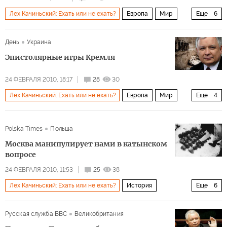
Лех Качиньский: Ехать или не ехать?
Европа
Мир
Еще
6
Архив 2015
Россия
История
Общество
День
Украина
Политика
Катынь: Политика и история
Эпистолярные игры Кремля
24 ФЕВРАЛЯ 2010, 18:17
28
30
Лех Качиньский: Ехать или не ехать?
Европа
Мир
Еще
4
Архив 2015
История
Общество
Россия
Polska Times
Польша
Москва манипулирует нами в катынском
вопросе
24 ФЕВРАЛЯ 2010, 11:53
25
38
Лех Качиньский: Ехать или не ехать?
История
Еще
6
Общество
Европа
Мир
Архив 2015
Россия
Русская служба BBC
Великобритания
Катынь: Политика и история