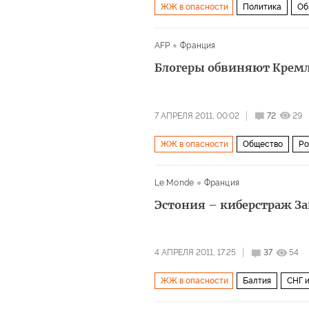
ЖЖ в опасности
Политика
Об
AFP
Франция
Блогеры обвиняют Крем
7 АПРЕЛЯ 2011, 00:02
72
29
ЖЖ в опасности
Общество
Ро
Le Monde
Франция
Эстония – киберстраж За
4 АПРЕЛЯ 2011, 17:25
37
54
ЖЖ в опасности
Балтия
СНГ 