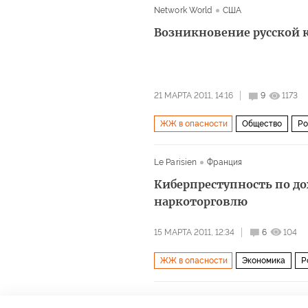
Network World
США
Возникновение русской
21 МАРТА 2011, 14:16
9
1173
ЖЖ в опасности
Общество
Ро
Le Parisien
Франция
Киберпреступность по до
наркоторговлю
15 МАРТА 2011, 12:34
6
104
ЖЖ в опасности
Экономика
Р