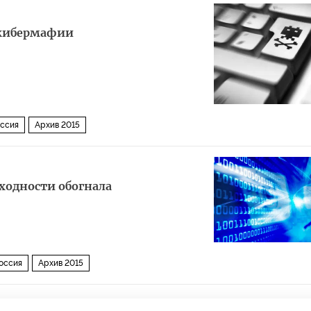
 кибермафии
ссия
Архив 2015
ходности обогнала
оссия
Архив 2015