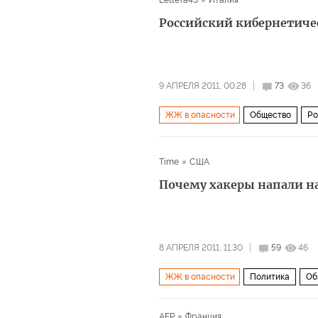
Lettera43
Италия
Российский кибернетич
9 АПРЕЛЯ 2011, 00:28
73
36
ЖЖ в опасности
Общество
Ро
Time
США
Почему хакеры напали н
8 АПРЕЛЯ 2011, 11:30
59
46
ЖЖ в опасности
Политика
Об
AFP
Франция