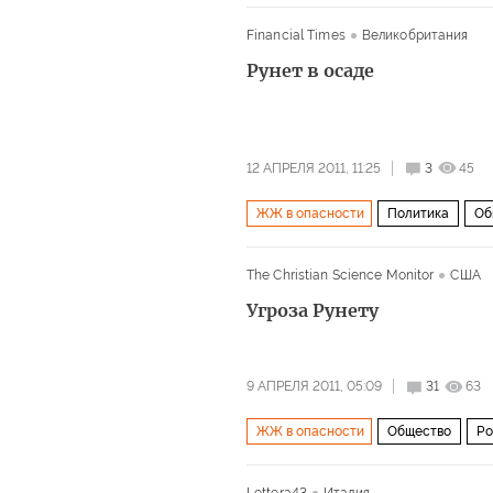
Financial Times
Великобритания
Рунет в осаде
12 АПРЕЛЯ 2011, 11:25
3
45
ЖЖ в опасности
Политика
Об
The Christian Science Monitor
США
Угроза Рунету
9 АПРЕЛЯ 2011, 05:09
31
63
ЖЖ в опасности
Общество
Ро