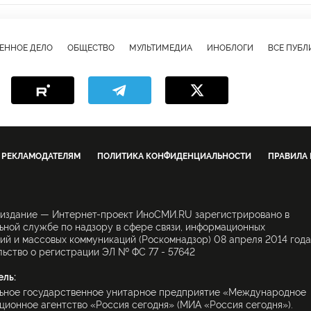
н
Хельсинки
Владимир Путин
Башар Асад
Дональд Трамп
ЕС
НАТО
ОПЕК
популизм
раскол
экономика
ЕННОЕ ДЕЛО
ОБЩЕСТВО
МУЛЬТИМЕДИА
ИНОБЛОГИ
ВСЕ ПУБ
ератака
РЕКЛАМОДАТЕЛЯМ
ПОЛИТИКА КОНФИДЕНЦИАЛЬНОСТИ
ПРАВИЛА
 издание — Интернет-проект ИноСМИ.RU зарегистрировано в
ной службе по надзору в сфере связи, информационных
ий и массовых коммуникаций (Роскомнадзор) 08 апреля 2014 года
ьство о регистрации ЭЛ № ФС 77 - 57642
ель:
ьное государственное унитарное предприятие «Международное
ионное агентство «Россия сегодня» (МИА «Россия сегодня»).