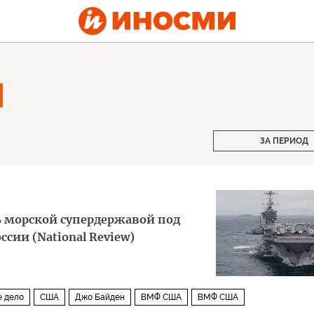
ЗА ПЕРИОД
 морской супердержавой под
сии (National Review)
е дело
США
Джо Байден
ВМФ США
ВМФ США