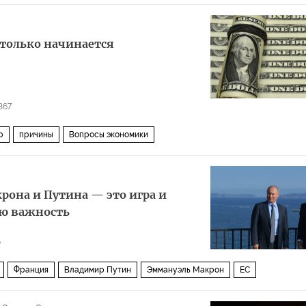
 только начинается
367
р
причины
Вопросы экономики
акрона и Путина — это игра и
ою важность
6
Франция
Владимир Путин
Эммануэль Макрон
ЕС
тво
лидерство
игра
цель