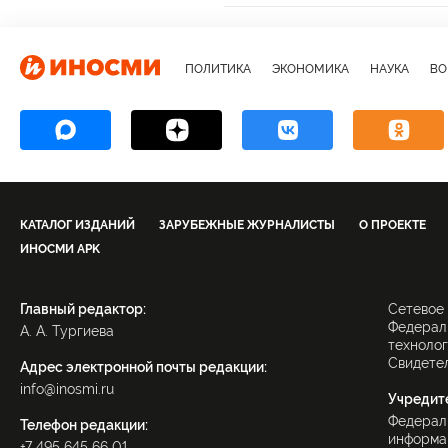
Ближний Восток
Украина
Ира
Леонид Брежнев
Джеральд Форд
ПОЛИТИКА
ЭКОНОМИКА
НАУКА
ВО
переговоры
геополитика
киб
КАТАЛОГ ИЗДАНИЙ
ЗАРУБЕЖНЫЕ ЖУРНАЛИСТЫ
О ПРОЕКТЕ
ИНОСМИ APK
Главный редактор:
Сетевое
Федераль
А. А. Тургиева
технолог
Свидетел
Адрес электронной почты редакции:
info@inosmi.ru
Учредит
Федерал
Телефон редакции:
информац
+7 495 645 66 01