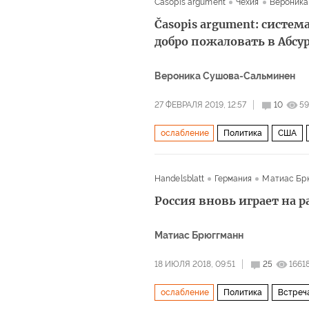
Časopis argument
Чехия
Вероника
Časopis argument: систе
добро пожаловать в Абсу
Вероника Сушова-Сальминен
27 ФЕВРАЛЯ 2019, 12:57
10
59
ослабление
Политика
США
Северный поток — 2
торговая во
Handelsblatt
Германия
Матиас Бр
Россия вновь играет на 
Матиас Брюггманн
18 ИЮЛЯ 2018, 09:51
25
1661
ослабление
Политика
Встреча