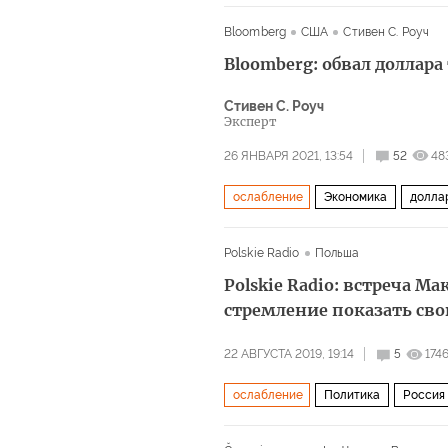
Bloomberg
США
Стивен С. Роуч
Bloomberg: обвал доллара
Стивен С. Роуч
Эксперт
26 ЯНВАРЯ 2021, 13:54
52
48
ослабление
Экономика
долла
Polskie Radio
Польша
Polskie Radio: встреча М
стремление показать св
22 АВГУСТА 2019, 19:14
5
174
ослабление
Политика
Россия
Вторая мировая война
партнерс