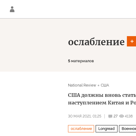
ослабление
5
материалов
National Review
США
США должны вновь стать
наступлением Китая и Рос
30 МАЯ 2021, 01:25
27
4138
ослабление
Longread
Военно