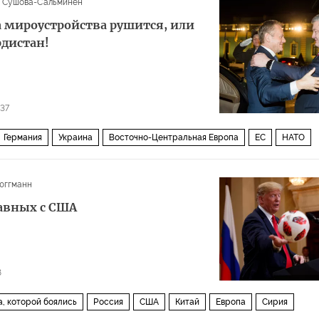
 Сушова-Сальминен
ма мироустройства рушится, или
рдистан!
37
Германия
Украина
Восточно-Центральная Европа
ЕС
НАТО
йна
Брексит
связи
юггманн
равных с США
8
, которой боялись
Россия
США
Китай
Европа
Сирия