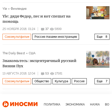
Наука
космос
Юрий Гагарин
Николай Гоголь
Yle
Финляндия
Дмитрий Медведев
Канада
Москва
ЮНЕСКО
Yle: дядя Федор, пес и кот спешат на
Эрмитаж
Международная космическая станция (МКС)
помощь
Мультимедиа
25 НОЯБРЯ 2018, 01:24
37
5899
Союзмультфильм
Россия глазами иностранцев
Еще
8
Общество
Культура
В мире науки и культуры
The Daily Beast
США
Москва
Эдуард Успенский
Федор Хитрук
Знакомьтесь: эксцентричный русский
Юрий Норштейн
мультипликация
Винни Пух
13 АВГУСТА 2018, 12:04
53
17581
Союзмультфильм
Общество
Культура
Россия
Еще
7
США
СССР
Федор Хитрук
Вольфганг Рейтерман
Алан Милн
Дисней
Винни Пух
ПОЛИТИКА
ЭКОНОМИКА
НАУКА
ВОЕ