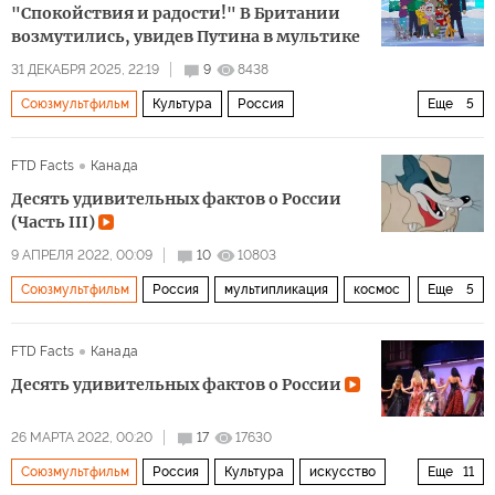
"Спокойствия и радости!" В Британии
возмутились, увидев Путина в мультике
31 ДЕКАБРЯ 2025, 22:19
9
8438
Союзмультфильм
Культура
Россия
Еще
5
Красная площадь
Москва
Владимир Путин
FTD Facts
Канада
Эдуард Успенский
Владимир Зеленский
Десять удивительных фактов о России
(Часть III)
9 АПРЕЛЯ 2022, 00:09
10
10803
Союзмультфильм
Россия
мультипликация
космос
Еще
5
Канада
Москва
ЮНЕСКО
FTD Facts
Канада
Международная космическая станция (МКС)
Десять удивительных фактов о России
Мультимедиа
26 МАРТА 2022, 00:20
17
17630
Союзмультфильм
Россия
Культура
искусство
Еще
11