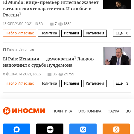
El Mundo: вице-премьер Иглесиас жалеет
каталонских сепаратистов. Из любви к
России?
15 ФЕВРАЛЯ 2021, 19:53
7
1882
Пабло Иглесиас
Политика
Испания
Каталония
Еще
6
Карлес Пучдемон-и-Казамаж
Педро Санчес
ПАСЕ
El Pais
Испания
сепаратисты
эмиграция
арест
El País: Испания — демократия? Лавров
напомнил о судьбе Пучдемона
8 ФЕВРАЛЯ 2021, 16:16
36
25755
Пабло Иглесиас
Политика
Испания
Каталония
Еще
3
Алексей Навальный
Сергей Лавров
Аранча Гонсалес Лайя
ПОЛИТИКА
ЭКОНОМИКА
НАУКА
ВОЕ