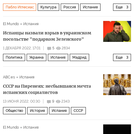
Пабло Иглесиас
Культура
Россия
Испания
Еще
3
Валенсия
Парижская опера
Общество
El Mundo
Испания
Испанцы назвали взрыв в украинском
посольстве "подарком Зеленского"
1 ДЕКАБРЯ 2022, 17:01
5
2834
Политика
Украина
Испания
Мадрид
Еще
3
посольство
взрыв
комментарии читателей
ABC.es
Испания
СССР на Пиренеях: несбывшаяся мечта
испанских социалистов
13 ИЮНЯ 2022, 00:30
9
2343
Общество
История
Испания
СССР
El Mundo
Испания