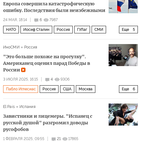
Европа совершила катастрофическую
ошибку. Последствия были неизбежными
24 МАЯ, 18:14
6
7987
НАТО
Иосиф Сталин
Россия
ГУЛаг
СМИ
Еще
5
Владимир Путин
Германия
Дональд Трамп
ИноСМИ
Россия
Европа
Политика
"Это больше похоже на прогулку".
Американец оценил парад Победы в
России
3 ИЮЛЯ 2025, 16:15
4
9306
Пабло Иглесиас
Россия
США
Москва
Еще
6
Дональд Трамп
парад
9 мая
американец
El Pais
Испания
иностранец
Мультимедиа
Завистники и лицемеры. "Испанец с
русской душой" разгромил доводы
русофобов
1 ФЕВРАЛЯ 2025, 09:55
21
17865