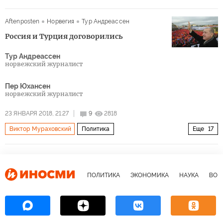
Армия-2018
комплекс «Пенициллин
Aftenposten
Норвегия
Тур Андреассен
Россия и Турция договорились
Тур Андреассен
норвежский журналист
Пер Юхансен
норвежский журналист
23 ЯНВАРЯ 2018, 21:27
9
2818
Виктор Мураховский
Политика
Еще
17
Операция Турции в Сирии
Россия
США
Турция
Сирия
Африн
Реджеп Тайип Эрдоган
ПОЛИТИКА
ЭКОНОМИКА
НАУКА
ВОЕ
Башар Асад
Валерий Герасимов
Хулуси Акар
Сергей Шойгу
Хакан Фидан
Григорий Лукьянов
Отряды народной самообороны (YPG)