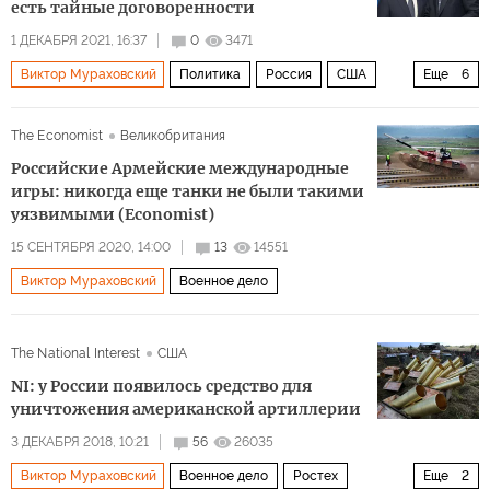
есть тайные договоренности
1 ДЕКАБРЯ 2021, 16:37
0
3471
Виктор Мураховский
Политика
Россия
США
Еще
6
Турция
Мевлют Чавушоглу
НАТО
интервью
The Economist
Великобритания
договоренности
двусторонние отношения
Российские Армейские международные
игры: никогда еще танки не были такими
уязвимыми (Economist)
15 СЕНТЯБРЯ 2020, 14:00
13
14551
Виктор Мураховский
Военное дело
The National Interest
США
NI: у России появилось средство для
уничтожения американской артиллерии
3 ДЕКАБРЯ 2018, 10:21
56
26035
Виктор Мураховский
Военное дело
Ростех
Еще
2