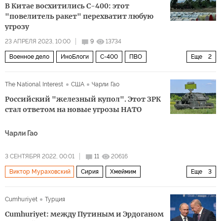
В Китае восхитились С-400: этот
"повелитель ракет" перехватит любую
угрозу
23 АПРЕЛЯ 2023, 10:00
9
13734
Военное дело
ИноБлоги
С-400
ПВО
Еще
2
безопасность
Россия
The National Interest
США
Чарли Гао
Российский "железный купол". Этот ЗРК
стал ответом на новые угрозы НАТО
Чарли Гао
3 СЕНТЯБРЯ 2022, 00:01
11
20616
Виктор Мураховский
Сирия
Хмеймим
Еще
3
Панцирь-С1
С-300
зрк Тор
Cumhuriyet
Турция
Cumhuriyet: между Путиным и Эрдоганом