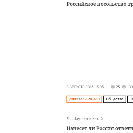
Российское посольство т
3 АВГУСТА 2018, 15:05
25
103
двигатели РД-180
Общество
Т
Eastday.com
Китай
Нанесет ли Россия отве