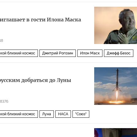
риглашает в гости Илона Маска
48
акой близкий космос
Дмитрий Рогозин
Илон Маск
Джефф Безос
русским добраться до Луны
8376
акой близкий космос
Луна
НАСА
"Союз"
я (МКС)