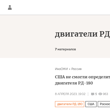
двигатели РД
7
материалов
ИноСМИ
Россия
США не смогли определит
двигателя РД-180
8 АПРЕЛЯ 2023, 19:02
5
963
двигатели РД-180
США
Роско