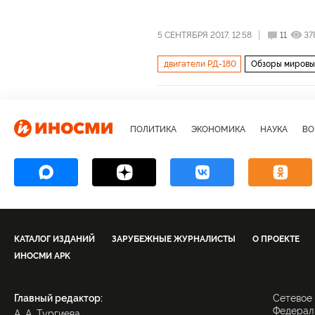
5 СЕНТЯБРЯ 2017, 12:58
11
37
двигатели РД-180
Обзоры миров
Великобритания
Москва
Нью
Центральная Европа
Владимир П
ПОЛИТИКА
ЭКОНОМИКА
НАУКА
ВО
Боб Коркер
Сара Хакаби Сандер
Конгресс США
Локхид-Мартин
закрытие консульства в Сан-Франци
КАТАЛОГ ИЗДАНИЙ
ЗАРУБЕЖНЫЕ ЖУРНАЛИСТЫ
О ПРОЕКТЕ
ИНОСМИ APK
Главный редактор:
Сетевое
Федераль
А. А. Тургиева