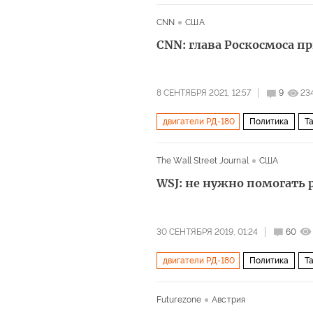
CNN
США
CNN: глава Роскосмоса п
8 СЕНТЯБРЯ 2021, 12:57
9
23
двигатели РД-180
Политика
Т
Ричард Брэнсон
The Wall Street Journal
США
WSJ: не нужно помогать 
30 СЕНТЯБРЯ 2019, 01:24
60
двигатели РД-180
Политика
Т
Международная космическая станци
Futurezone
Австрия