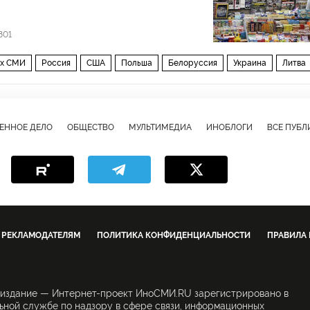
801
ых СМИ
Россия
США
Польша
Белоруссия
Украина
Литва
-Йорк
Запад
Восточная Европа
Сан-Франциско
Вашингтон
утин
Дональд Трамп
Дмитрий Песков
Леонид Слуцкий
ЕННОЕ ДЕЛО
ОБЩЕСТВО
МУЛЬТИМЕДИА
ИНОБЛОГИ
ВСЕ ПУБ
с
Майкл Коэн
Александр Фомин
ЕС
НАТО
Пентагон
Боинг
хакерские атаки
военные учения «Запад-2017
ско
Протон
СМИ США
РЕКЛАМОДАТЕЛЯМ
ПОЛИТИКА КОНФИДЕНЦИАЛЬНОСТИ
ПРАВИЛА
 издание — Интернет-проект ИноСМИ.RU зарегистрировано в
ной службе по надзору в сфере связи, информационных