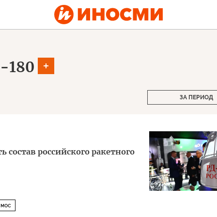
-180
ЗА ПЕРИОД
ь состав российского ракетного
смос