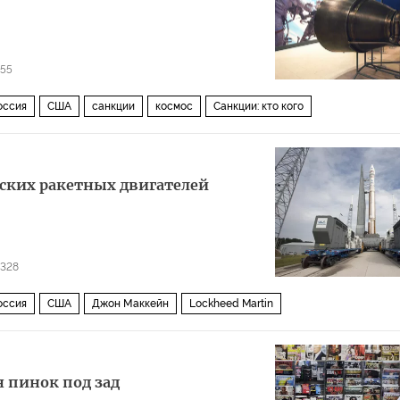
355
оссия
США
санкции
космос
Санкции: кто кого
ских ракетных двигателей
0328
оссия
США
Джон Маккейн
Lockheed Martin
 пинок под зад