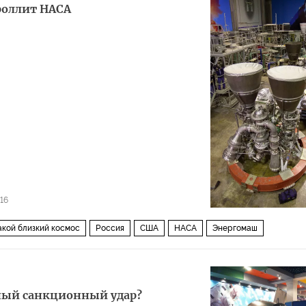
роллит НАСА
16
акой близкий космос
Россия
США
НАСА
Энергомаш
тный санкционный удар?