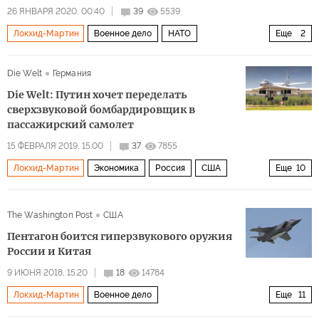
26 ЯНВАРЯ 2020, 00:40
39
5539
Локхид-Мартин
Военное дело
НАТО
Еще
2
Министерство обороны США
стелс
Die Welt
Германия
Die Welt: Путин хочет переделать
сверхзвуковой бомбардировщик в
пассажирский самолет
15 ФЕВРАЛЯ 2019, 15:00
37
7855
Локхид-Мартин
Экономика
Россия
США
Еще
10
СССР
Владимир Путин
Андрей Туполев
НАТО
The Washington Post
США
Airbus
компаниz „Боинг"
самолеты
модернизация
Пентагон боится гиперзвукового оружия
авиация
бомбардировщики
России и Китая
9 ИЮНЯ 2018, 15:20
18
14784
Локхид-Мартин
Военное дело
Еще
11