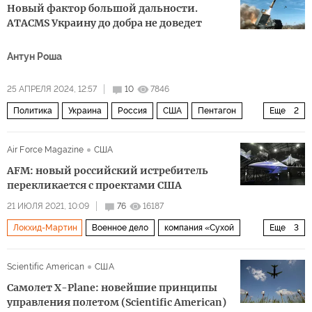
Новый фактор большой дальности.
ATACMS Украину до добра не доведет
Антун Роша
25 АПРЕЛЯ 2024, 12:57
10
7846
Политика
Украина
Россия
США
Пентагон
Еще
2
ВСУ
Сергей Лавров
Air Force Magazine
США
AFM: новый российский истребитель
перекликается с проектами США
21 ИЮЛЯ 2021, 10:09
76
16187
Локхид-Мартин
Военное дело
компания «Сухой
Еще
3
МАКС-2021
F-35
истребитель Checkmate
Scientific American
США
Cамолет X-Plane: новейшие принципы
управления полетом (Scientific American)