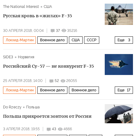
Россия наращивает военную мощь
Искусство войны
The National Interest
США
Россия
США
Китай
Усама бен Ладен
Русская кровь в «жилах» F-35
Майкл Гриффин
Пентагон
Боинг
30 АПРЕЛЯ 2018, 00:04
37
35216
гиперзвуковое оружие
гонка вооружений
Локхид-Мартин
Военное дело
США
СССР
Еще
3
ОКБ им. Яковлева
F-35
Як-141
SIDE3
Норвегия
Российский Су-57 — не конкурент F-35
25 АПРЕЛЯ 2018, 14:00
52
26055
Локхид-Мартин
Военное дело
Военное дело
Еще
17
Россия
США
Сирия
Индия
ВВС США
Do Rzeczy
Польша
ВВС России
МиГ-29
F-35
F-22 Raptor
Су-27
Польша прикроется зонтом от России
Су-57
GSh-301
АА-12 «Аdder
АS-11 «Kilter
3 АПРЕЛЯ 2018, 19:55
43
4666
Kh-38ME
Хонда Цивик
стелс