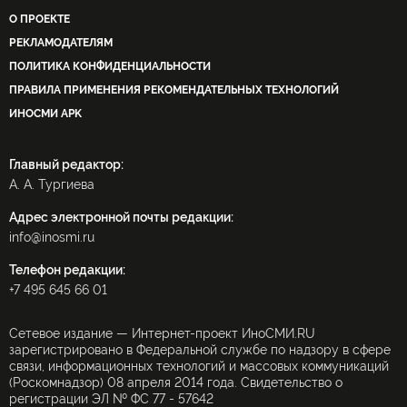
О ПРОЕКТЕ
военные учения «Запад-2017
РЕКЛАМОДАТЕЛЯМ
закрытие консульства в Сан-Франциско
Протон
ПОЛИТИКА КОНФИДЕНЦИАЛЬНОСТИ
ПРАВИЛА ПРИМЕНЕНИЯ РЕКОМЕНДАТЕЛЬНЫХ ТЕХНОЛОГИЙ
двигатели РД-180
СМИ США
ИНОСМИ APK
Главный редактор:
А. А. Тургиева
Адрес электронной почты редакции:
info@inosmi.ru
Телефон редакции:
+7 495 645 66 01
Сетевое издание — Интернет-проект ИноСМИ.RU
зарегистрировано в Федеральной службе по надзору в сфере
связи, информационных технологий и массовых коммуникаций
(Роскомнадзор) 08 апреля 2014 года. Свидетельство о
регистрации ЭЛ № ФС 77 - 57642