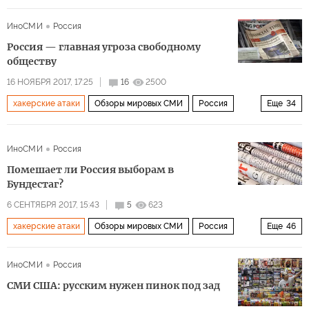
США
Великобритания
Лондон
Москва
Европа
ИноСМИ
Россия
Запад
Солсбери
Владимир Путин
Россия — главная угроза свободному
Дональд Трамп
Ангела Меркель
Тереза Мэй
обществу
Борис Джонсон
Джереми Корбин
Сергей Скрипаль
16 НОЯБРЯ 2017, 17:25
16
2500
хакерские атаки
Обзоры мировых СМИ
Россия
Еще
34
Газпром
Брексит
Вторая мировая война
США
КНДР
Сирия
Украина
Великобритания
высылка дипломатов
химическое оружие
ИноСМИ
Россия
Вьетнам
Ирак
Афганистан
Дональд Трамп
СМИ Великобритании
Помешает ли Россия выборам в
Джефф Сешнс
Джордж Пападопулос
Бундестаг?
Владимир Путин
Джеймс Клэппер
Джон Бреннан
6 СЕНТЯБРЯ 2017, 15:43
5
623
Джон Маккейн
Тереза Мэй
Алекс Салмонд
хакерские атаки
Обзоры мировых СМИ
Россия
Еще
46
Александр Литвиненко
Оливер Стоун
США
Польша
Германия
Донбасс
Крым
ИноСМИ
Россия
Конгресс США
Национальная разведка США
ЦРУ
Украина
Прибалтика
Чечня
Европа
Австрия
СМИ США: русским нужен пинок под зад
Twitter
ЕС
Министерство юстиции РФ
RT
Запад
Восточная Украина
ЛНР
ДНР