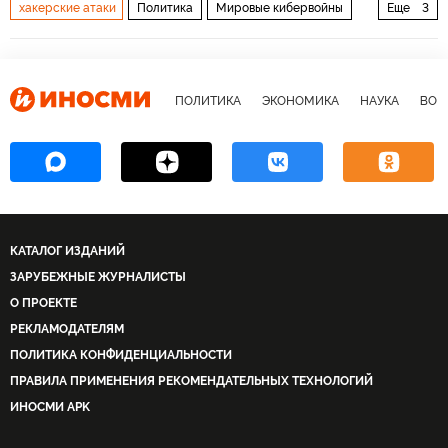
хакерские атаки
Политика
Мировые кибервойны
Еще
3
Россия
Франция
Эммануэль Макрон
ПОЛИТИКА
ЭКОНОМИКА
НАУКА
ВОЕ
КАТАЛОГ ИЗДАНИЙ
ЗАРУБЕЖНЫЕ ЖУРНАЛИСТЫ
О ПРОЕКТЕ
РЕКЛАМОДАТЕЛЯМ
ПОЛИТИКА КОНФИДЕНЦИАЛЬНОСТИ
ПРАВИЛА ПРИМЕНЕНИЯ РЕКОМЕНДАТЕЛЬНЫХ ТЕХНОЛОГИЙ
ИНОСМИ APK