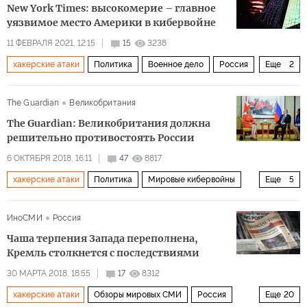
New York Times: высокомерие – главное
уязвимое место Америки в кибервойне
11 ФЕВРАЛЯ 2021, 12:15
15
3238
хакерские атаки
Политика
Военное дело
Россия
Еще
2
США
хакерские атаки
The Guardian
Великобритания
The Guardian: Великобритания должна
решительно противостоять России
6 ОКТЯБРЯ 2018, 16:11
47
8817
хакерские атаки
Политика
Мировые кибервойны
Еще
5
Россия
Великобритания
ГРУ
Fancy Bear
ИноСМИ
Россия
безопасность
Чаша терпения Запада переполнена,
Кремль столкнется с последствиями
30 МАРТА 2018, 18:55
17
8312
хакерские атаки
Обзоры мировых СМИ
Россия
Еще
20