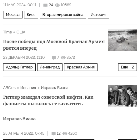
11 МАЯ 2024, 00:11
24
10869
Москва
Киев
Вторая мировая война
История
Time
США
После победы под Москвой Красная Армия
рвется вперед
23 ДЕКАБРЯ 2022, 11:10
7
3572
Адольф Гитлер
Ленинград
Красная Армия
Еще
2
Архивы
80 лет Победы
ABC.es
Испания
Исраэль Виана
Гитлер жаждал советской нефти. Как
фашисты пытались ее захватить
Исраэль Виана
25 АПРЕЛЯ 2022, 07:45
12
4260