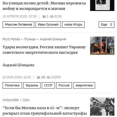
На улицах полно детей: Москва пережила
войну и возвращается к жизни
15 АПРЕЛЯ 2025, 07:33
1
5139
Максим Литвинов
Иван Грозный
князь Игорь
Еще
2
Архивы
80 лет назад
Myśl Polska
Польша
Анджей Шчещняк
Удары возмездия. Россия лишит Украину
советского энергетического наследия
Анджей Шчещняк
21 МАЯ 2024, 12:42
29
20259
Политика
Украина
СССР
Россия
энергетика
HistoryNet
США
"Если бы Москва пала в 41-м": эксперт
раскрыл план триумфальной катастрофы