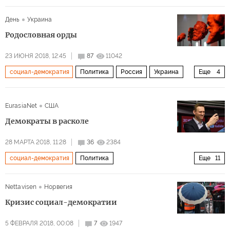
Проблема беженцев и иммигрантов
Швеция
Питео
День
Украина
Стефан Лёвен
выборы
мигранты
Родословная орды
Европа перед выбором
23 ИЮНЯ 2018, 12:45
87
11042
социал-демократия
Политика
Россия
Украина
Еще
4
Екатерина II
Фридрих Энгельс
русский мир
EurasiaNet
США
Российская империя
Демократы в расколе
28 МАРТА 2018, 11:28
36
2384
социал-демократия
Политика
Еще
11
Выборы президента России 2018 года
Россия
Nettavisen
Норвегия
Владимир Путин
Алексей Навальный
Кризис социал-демократии
Дмитрий Гудков
Григорий Явлинский
Ксения Собчак
5 ФЕВРАЛЯ 2018, 00:08
7
1947
Единая Россия
Яблоко
борьба с коррупцией