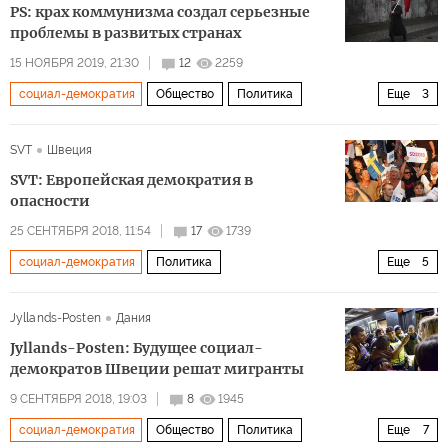
PS: крах коммунизма создал серьезные
проблемы в развитых странах
15 НОЯБРЯ 2019, 21:30
12
2259
социал-демократия
Общество
Политика
Еще
3
В какую сторону упала Берлинская стена?
SVT
Швеция
падение Берлинской стены
коммунизм
SVT: Европейская демократия в
опасности
25 СЕНТЯБРЯ 2018, 11:54
17
1739
социал-демократия
Политика
Еще
5
Европа перед выбором
Швеция
Европа
Jyllands-Posten
Дания
демократия
опасность
Jyllands-Posten: Будущее социал-
демократов Швеции решат мигранты
9 СЕНТЯБРЯ 2018, 19:03
8
1945
социал-демократия
Общество
Политика
Еще
7