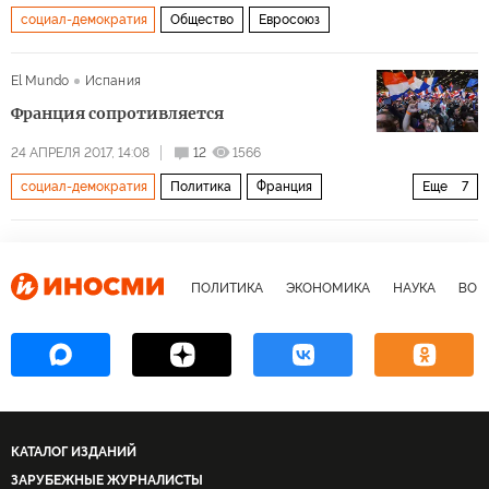
социал-демократия
Общество
Евросоюз
либералы
El Mundo
Испания
Франция сопротивляется
24 АПРЕЛЯ 2017, 14:08
12
1566
социал-демократия
Политика
Франция
Еще
7
Марин Ле Пен
Эммануэль Макрон
Бенуа Амон
Жан-Люк Меланшон
ПОЛИТИКА
ЭКОНОМИКА
НАУКА
ВОЕ
президентские выборы во Франции
голоса
Президентские выборы во Франции 2016-2017
КАТАЛОГ ИЗДАНИЙ
ЗАРУБЕЖНЫЕ ЖУРНАЛИСТЫ