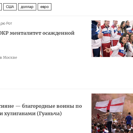
США
доллар
евро
рю Рот
 ОКР менталитет осажденной
 в Москве
импиаде 2020 в Токио: быстрее, выше, сильнее — вместе!
ет (МОК)
Всемирное антидопинговое агентство (ВАДА)
ссияне — благородные воины по
омитет России (ОКР)
и хулиганами (Гуаньча)