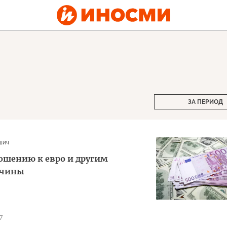
ЗА ПЕРИОД
шич
ношению к евро и другим
ичины
7