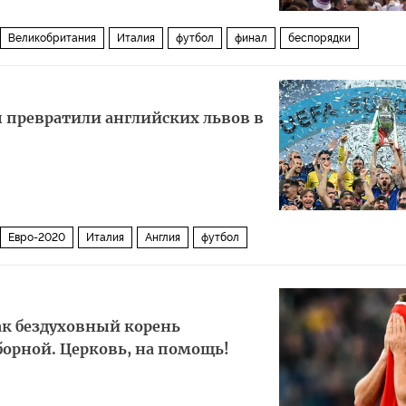
Великобритания
Италия
футбол
финал
беспорядки
Комментарии читателей
ы превратили английских львов в
Евро-2020
Италия
Англия
футбол
ак бездуховный корень
орной. Церковь, на помощь!