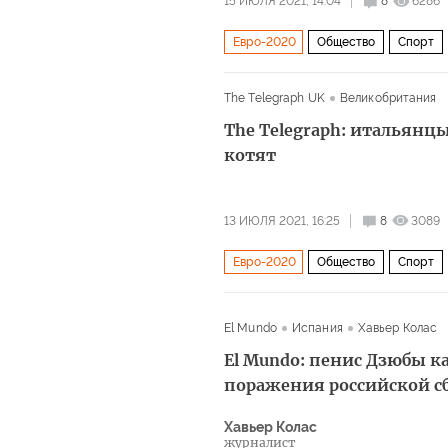
15 ИЮЛЯ 2021, 14:04
8
6286
Евро-2020
Общество
Спорт
фанаты
комментарии читателей
The Telegraph UK
Великобритания
The Telegraph: итальянц
котят
13 ИЮЛЯ 2021, 16:25
8
3089
Евро-2020
Общество
Спорт
El Mundo
Испания
Хавьер Колас
El Mundо: пенис Дзюбы к
поражения российской сб
Хавьер Колас
журналист