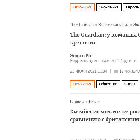
Евро-2020
Экономика
Европа
The Guardian
Великобритания
Энд
The Guardian: у команды
крепости
Эндрю Рот
Корреспондент газеты "Гардиан"
23 ИЮЛЯ 2021, 10:34
13
3240
Евро-2020
Общество
Спорт
Наперегонки с коронавирусом на Ол
Гуаньча
Китай
Международный олимпийский комит
Китайские читатели: ро
Black Lives Matter
Олимпийский к
сравнению с британским