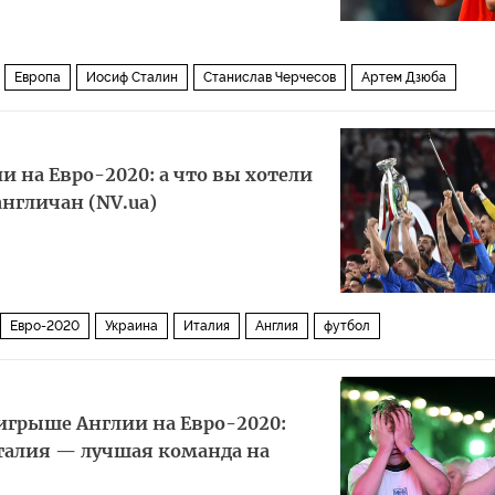
Европа
Иосиф Сталин
Станислав Черчесов
Артем Дзюба
уховность
сборная по футболу
и на Евро-2020: а что вы хотели
нгличан (NV.ua)
Евро-2020
Украина
Италия
Англия
футбол
оигрыше Англии на Евро-2020:
Италия — лучшая команда на