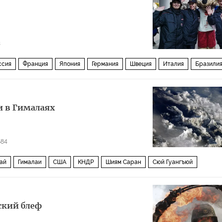
3
ссия
Франция
Япония
Германия
Швеция
Италия
Бразили
Катар
Аргентина
Уругвай
Марокко
Нигерия
ас
Восточный Тимор
FIFA
 в Гималаях
а (ЧМ-2018, ЧМ-2018 по футболу)
ЧМ 2018: нужен гол!
684
ай
Гималаи
США
КНДР
Шиям Саран
Сюй Гуангъюй
ed Services
ский блеф