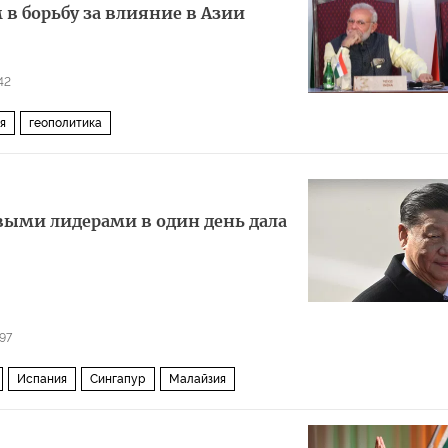
 в борьбу за влияние в Азии
42
я
геополитика
выми лидерами в один день дала
97
Испания
Сингапур
Малайзия