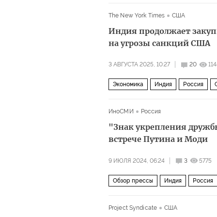
Политика
The New York Times
США
Индия продолжает закуп
на угрозы санкций США
3 АВГУСТА 2025, 10:27
20
11
Экономика
Индия
Россия
ИноСМИ
Россия
"Знак укрепления дружб
встрече Путина и Моди
9 ИЮЛЯ 2024, 06:24
3
5775
Обзор прессы
Индия
Россия
CNN
Политика
Project Syndicate
США