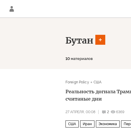
Бутан
10
материалов
Foreign Policy
США
Реальность догнала Трамп
считаные дни
27 АПРЕЛЯ, 00:08
2
6369
США
Иран
Экономика
Пер