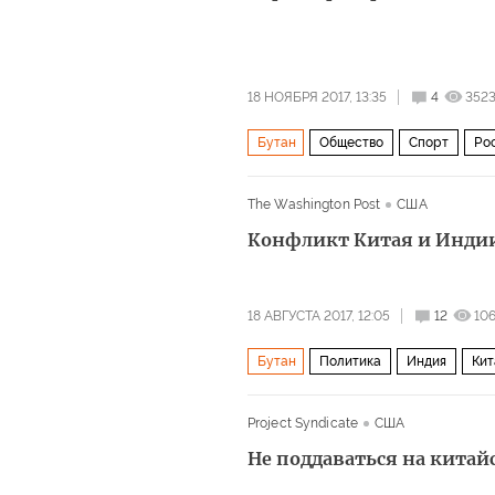
18 НОЯБРЯ 2017, 13:35
4
352
Бутан
Общество
Спорт
Ро
Испания
Англия
Южная Корея
The Washington Post
США
Новая Зеландия
Перу
Гондур
Конфликт Китая и Индии
Чемпионат мира по футболу 2018 год
18 АВГУСТА 2017, 12:05
12
10
Бутан
Политика
Индия
Кит
Си Цзиньпин
Далай-Лама
Unit
Project Syndicate
США
Не поддаваться на китай