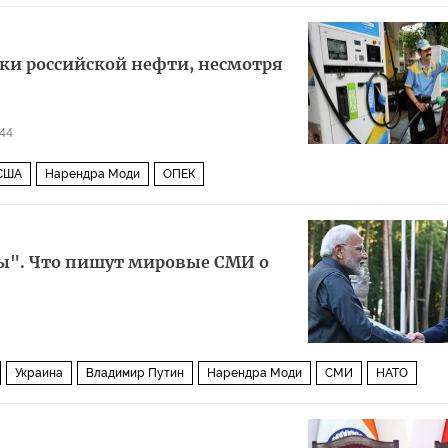
ки российской нефти, несмотря
444
США
Нарендра Моди
ОПЕК
ы". Что пишут мировые СМИ о
Украина
Владимир Путин
Нарендра Моди
СМИ
НАТО