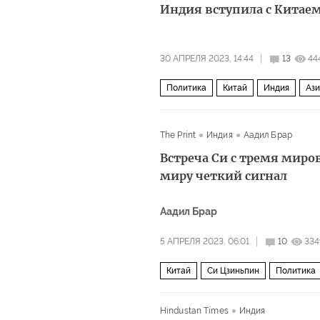
Индия вступила с Китаем
30 АПРЕЛЯ 2023, 14:44
13
44
Политика
Китай
Индия
Ази
The Print
Индия
Аадил Брар
Встреча Си с тремя миро
миру четкий сигнал
Аадил Брар
5 АПРЕЛЯ 2023, 06:01
10
334
Китай
Си Цзиньпин
Политика
Hindustan Times
Индия