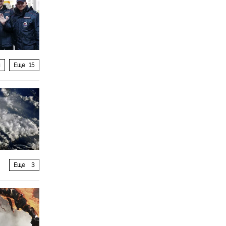
я
Еще
15
Еще
3