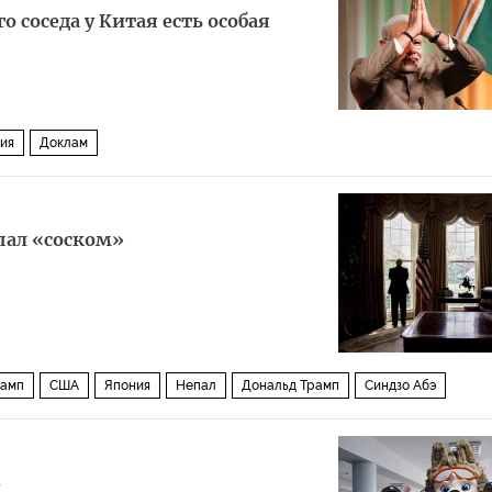
го соседа у Китая есть особая
ия
Доклам
пал «соском»
рамп
США
Япония
Непал
Дональд Трамп
Синдзо Абэ
8