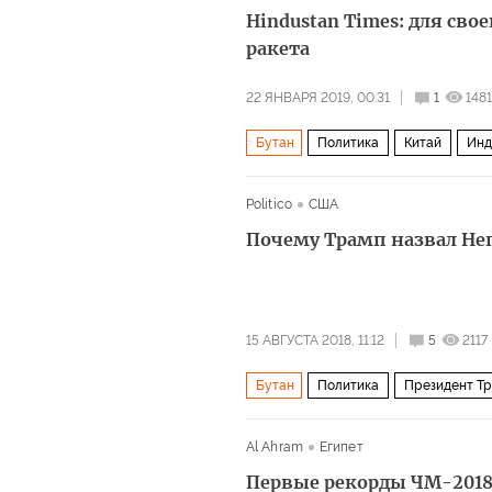
Hindustan Times: для свое
ракета
22 ЯНВАРЯ 2019, 00:31
1
1481
Бутан
Политика
Китай
Инд
Politico
США
Почему Трамп назвал Не
15 АВГУСТА 2018, 11:12
5
2117
Бутан
Политика
Президент Т
дипломатия
Al Ahram
Египет
Первые рекорды ЧМ-201