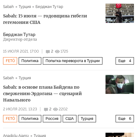
США
НАТО
Турция
Sabah
Турция
Берджан Тутар
Sabah: 15 июля — годовщина гибели
гегемонии США
Берджан Тутар
Директор отдела
15 ИЮЛЯ 2021, 17:00
2
1725
FETÖ
Политика
Попытка переворота в Турции
Еще
4
Турция
США
Фетхуллах Гюлен
Sabah
Турция
попытка переворота
Sabah: в основе плана Байдена по
свержению Эрдогана — сценарий
Навального
2 ИЮЛЯ 2021, 13:23
2
2202
FETÖ
Политика
Россия
США
Турция
Еще
6
Реджеп Тайип Эрдоган
Алексей Навальный
Anadolu Ajansı
Турция