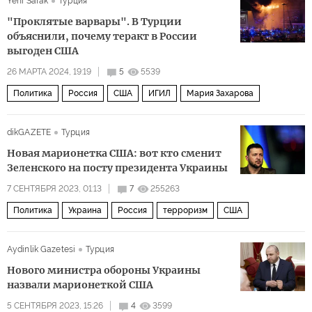
Yeni Safak
Турция
Дональд Трамп
"Проклятые варвары". В Турции
объяснили, почему теракт в России
выгоден США
26 МАРТА 2024, 19:19
5
5539
Политика
Россия
США
ИГИЛ
Мария Захарова
dikGAZETE
Турция
Новая марионетка США: вот кто сменит
Зеленского на посту президента Украины
7 СЕНТЯБРЯ 2023, 01:13
7
255263
Политика
Украина
Россия
терроризм
США
Aydinlik Gazetesi
Турция
Нового министра обороны Украины
назвали марионеткой США
5 СЕНТЯБРЯ 2023, 15:26
4
3599