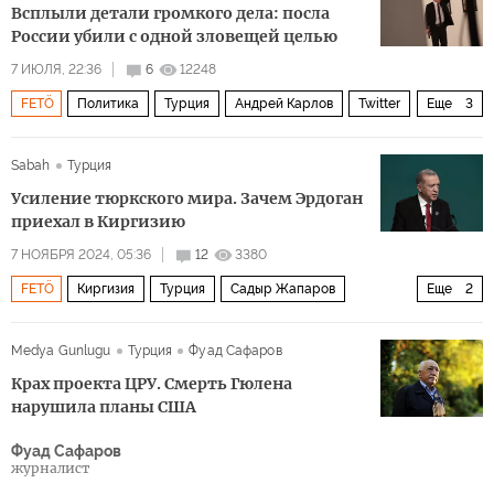
Всплыли детали громкого дела: посла
России убили с одной зловещей целью
7 ИЮЛЯ, 22:36
6
12248
FETÖ
Политика
Турция
Андрей Карлов
Twitter
Еще
3
Анкара
Россия
Фетхуллах Гюлен
Sabah
Турция
Усиление тюркского мира. Зачем Эрдоган
приехал в Киргизию
7 НОЯБРЯ 2024, 05:36
12
3380
FETÖ
Киргизия
Турция
Садыр Жапаров
Еще
2
Организация тюркских государств
Политика
Medya Gunlugu
Турция
Фуад Сафаров
Крах проекта ЦРУ. Смерть Гюлена
нарушила планы США
Фуад Сафаров
журналист