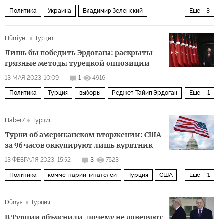
Политика
Украина
Владимир Зеленский
Еще
3
Верховная рада
комментарии читателей
Hürriyet
Турция
Комментарии читателей
Лишь бы победить Эрдогана: раскрыты
грязные методы турецкой оппозиции
13 МАЯ 2023, 10:09
1
4916
Политика
Турция
выборы
Реджеп Тайип Эрдоган
Еще
1
Партия справедливости и развития
Haber7
Турция
Турки об американском вторжении: США
за 96 часов оккупируют лишь курятник
13 ФЕВРАЛЯ 2023, 15:52
3
7823
Политика
комментарии читателей
Турция
США
Еще
1
землетрясение
Dünya
Турция
В Турции объяснили, почему не доверяют