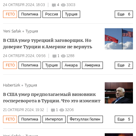
24 ОКТЯБРЯ 2024, 18:03
4
3303
FETÖ
Политика
Россия
Турция
Еще
6
Фетхуллах Гюлен
ЦРУ
ТАСС
Средняя Азия
Yeni Safak
Турция
Реджеп Тайип Эрдоган
Александр Дугин
В США умер турецкий заговорщик. Но
доверие Турции к Америке не вернуть
24 ОКТЯБРЯ 2024, 09:56
1
1288
FETÖ
Политика
Турция
Анкара
Америка
Еще
2
Фетхуллах Гюлен
НАТО
Habertürk
Турция
В США умер предполагаемый виновник
госпереворота в Турции. Что это изменит
21 ОКТЯБРЯ 2024, 19:32
1
3206
FETÖ
Политика
Интерпол
Фетхуллах Гюлен
Еще
5
Турция
США
Пенсильвания
Барак Обама