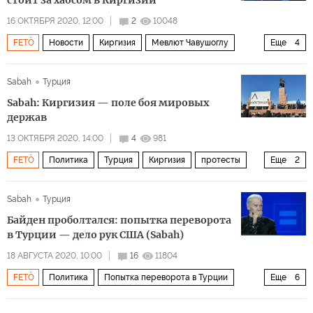
стоит за хаосом в Киргизии
операция «Коготь орла — 2
16 ОКТЯБРЯ 2020, 12:00
2
10048
FETÖ
Новости
Киргизия
Мевлют Чавушоглу
Еще
4
Фетхуллах Гюлен
протесты
хаос
Sabah
Турция
президентские выборы
Sabah: Киргизия — поле боя мировых
держав
13 ОКТЯБРЯ 2020, 14:00
4
981
FETÖ
Политика
Турция
Киргизия
протесты
Еще
2
геополитика
парламентские выборы
Sabah
Турция
Байден проболтался: попытка переворота
в Турции — дело рук США (Sabah)
18 АВГУСТА 2020, 10:00
16
11804
FETÖ
Политика
Попытка переворота в Турции
Еще
6
США
Турция
Реджеп Тайип Эрдоган
Джо Байден