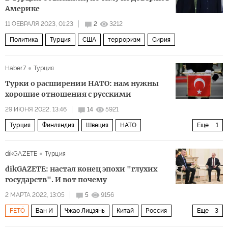
Америке
11 ФЕВРАЛЯ 2023, 01:23
2
3212
Политика
Турция
США
терроризм
Сирия
Haber7
Турция
Турки о расширении НАТО: нам нужны
хорошие отношения с русскими
29 ИЮНЯ 2022, 13:46
14
5921
Турция
Финляндия
Швеция
НАТО
Еще
1
комментарии читателей
dikGAZETE
Турция
dikGAZETE: настал конец эпохи "глухих
государств". И вот почему
2 МАРТА 2022, 13:05
5
9156
FETÖ
Ван И
Чжао Лицзянь
Китай
Россия
Еще
3