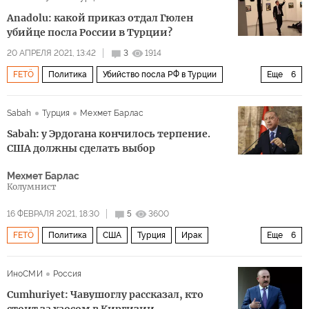
Фетхуллах Гюлен
Джо Байден
Anadolu: какой приказ отдал Гюлен
государственный переворот
свержение
убийце посла России в Турции?
20 АПРЕЛЯ 2021, 13:42
3
1914
FETÖ
Политика
Убийство посла РФ в Турции
Еще
6
Россия
Турция
Фетхуллах Гюлен
Андрей Карлов
Sabah
Турция
Мехмет Барлас
убийство
суд
Sabah: у Эрдогана кончилось терпение.
США должны сделать выбор
Мехмет Барлас
Колумнист
16 ФЕВРАЛЯ 2021, 18:30
5
3600
FETÖ
Политика
США
Турция
Ирак
Еще
6
Реджеп Тайип Эрдоган
Фетхуллах Гюлен
ИноСМИ
Россия
Отряды народной самообороны (YPG)
Cumhuriyet: Чавушоглу рассказал, кто
Рабочая партия Курдистана (РПК)
курды