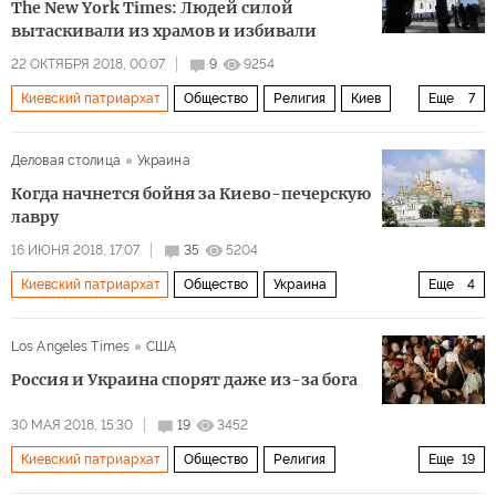
The New York Times: Людей силой
Крым
Украина
Сербия
Ирак
СССР
Киев
вытаскивали из храмов и избивали
Реджеп Тайип Эрдоган
Владимир Путин
22 ОКТЯБРЯ 2018, 00:07
9
9254
Петр Порошенко
Варфоломей
Алексий II
Киевский патриархат
Общество
Религия
Киев
Еще
7
митрополит Киевский Филарет
Константинополь
патриарх Филарет
Деловая столица
Украина
Русская православная церковь (РПЦ)
патриарх Варфоломей I
Когда начнется бойня за Киево-печерскую
Украинская православная церковь
УПЦ МП
Русская православная церковь (РПЦ)
лавру
Константинопольский патриархат
Московский патриархат
автокефалия
16 ИЮНЯ 2018, 17:07
35
5204
Католическая церковь
УПЦ КП
Киевский патриархат
Общество
Украина
Еще
4
Киево-Печерская лавра
Московский патриархат
патриарх Филарет
Варфоломей
Los Angeles Times
США
Украинская автокефальная православная церковь (УАПЦ)
Киево-Печерская лавра
Пять лет после Майдана
Россия и Украина спорят даже из-за бога
Антиохийский патрирхат
Вторая мировая война
30 МАЯ 2018, 15:30
19
3452
майдан
автокефалия
Киевский патриархат
Общество
Религия
Еще
19