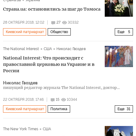
Страна.ua
Украина
Русская православная церковь (РПЦ)
Страна.ua: остановились за шаг до Томоса
28 ОКТЯБРЯ 2018, 12:02
27
30332
Киевский патриархат
Общество
Еще
5
Раскол Православной церкви
Украина
The National Interest
США
Николас Гвоздев
патриарх Филарет
УПЦ МП
томос
National Interest: Что происходит с
православной церковью на Украине и в
России
Николас Гвоздев
пишущий редактор журнала The National Interest, доктор
философии
22 ОКТЯБРЯ 2018, 17:46
15
10344
Киевский патриархат
Политика
Еще
31
Раскол Православной церкви
Россия
США
The New York Times
США
Турция
Сирия
Ближний Восток
Донбасс