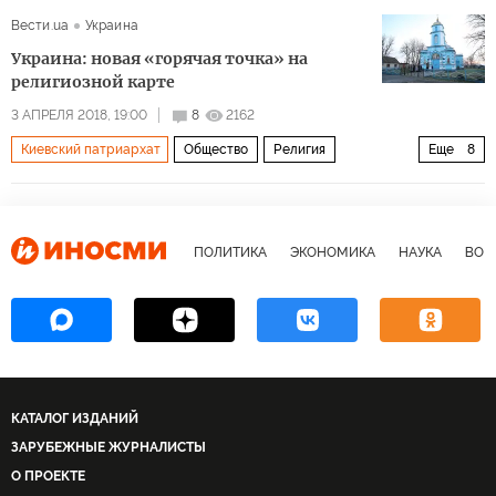
Ситуация на Украине
Россия
Крым
Украина
Вести.ua
Украина
Луганская область
Восточная Украина
Украина: новая «горячая точка» на
Западная Украина
Владимир Путин
религиозной карте
патриарх Кирилл
Петр Порошенко
князь Владимир
3 АПРЕЛЯ 2018, 19:00
8
2162
Киевский патриархат
Общество
Религия
Еще
8
Варфоломей
митрополит Онуфрий
Ситуация на Украине
Украина
патриарх Филарет
Украинская православная церковь
Украинская православная церковь
Правый сектор
независимость
православие
церковь
ПОЛИТИКА
ЭКОНОМИКА
НАУКА
ВОЕ
храм
православие
конфликт
религия
русский мир
КАТАЛОГ ИЗДАНИЙ
ЗАРУБЕЖНЫЕ ЖУРНАЛИСТЫ
О ПРОЕКТЕ