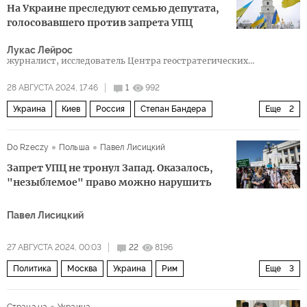
На Украине преследуют семью депутата,
голосовавшего против запрета УПЦ
Лукас Лейрос
журналист, исследователь Центра геостратегических
исследований, геополитический консультант
28 АВГУСТА 2024, 17:46
1
992
Украина
Киев
Россия
Степан Бандера
Еще
2
Верховная рада
Do Rzeczy
Польша
Павел Лисицкий
Украинская православная церковь (УПЦ)
Запрет УПЦ не тронул Запад. Оказалось,
"незыблемое" право можно нарушить
Павел Лисицкий
27 АВГУСТА 2024, 00:03
22
8196
Политика
Москва
Украина
Рим
Еще
3
Католическая церковь
Верховная рада