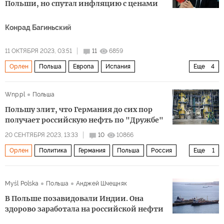
Польши, но спутал инфляцию с ценами
Конрад Багиньский
11 ОКТЯБРЯ 2023, 03:51
11
6859
Орлен
Польша
Европа
Испания
Еще
4
Ярослав Качиньский
ЕС
Право и Справедливость
Wnp.pl
Польша
Экономика
Польшу злит, что Германия до сих пор
получает российскую нефть по "Дружбе"
20 СЕНТЯБРЯ 2023, 13:33
10
10866
Орлен
Политика
Германия
Польша
Россия
Еще
1
нефть
Myśl Polska
Польша
Анджей Шчещняк
В Польше позавидовали Индии. Она
здорово заработала на российской нефти