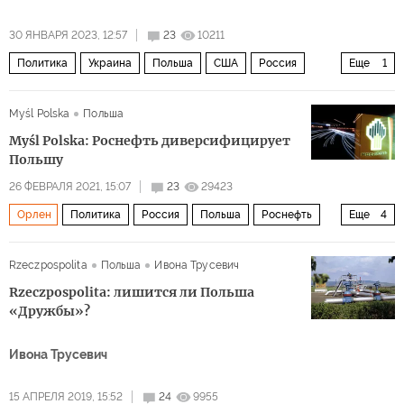
30 ЯНВАРЯ 2023, 12:57
23
10211
Политика
Украина
Польша
США
Россия
Еще
1
Право и Справедливость
Myśl Polska
Польша
Myśl Polska: Роснефть диверсифицирует
Польшу
26 ФЕВРАЛЯ 2021, 15:07
23
29423
Орлен
Политика
Россия
Польша
Роснефть
Еще
4
нефтепровод "Дружба"
поставки
диверсификация
Rzeczpospolita
Польша
Ивона Трусевич
рынок
Rzeczpospolita: лишится ли Польша
«Дружбы»?
Ивона Трусевич
15 АПРЕЛЯ 2019, 15:52
24
9955