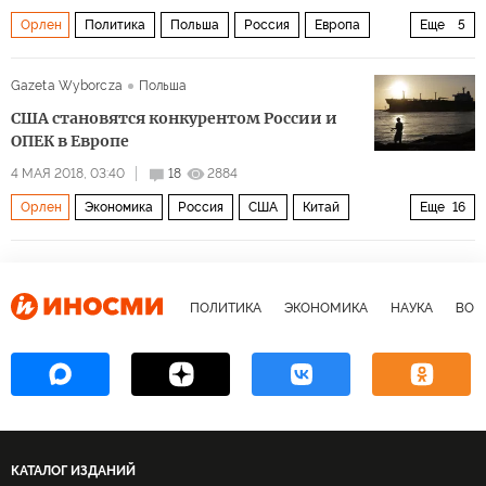
Орлен
Политика
Польша
Россия
Европа
Еще
5
нефтепровод "Дружба"
безопасность
цена
Gazeta Wyborcza
Польша
транзит
диверсификация
США становятся конкурентом России и
ОПЕК в Европе
4 МАЯ 2018, 03:40
18
2884
Орлен
Экономика
Россия
США
Китай
Еще
16
Польша
Чехия
Литва
Саудовская Аравия
Европа
Игорь Сечин
ОПЕК
Роснефть
ПОЛИТИКА
ЭКОНОМИКА
НАУКА
ВОЕ
Международное энергетическое агентство (МЭА)
Лотос
Транснефть
газ
нефть
конкуренция
сланцы
Вопросы экономики
КАТАЛОГ ИЗДАНИЙ