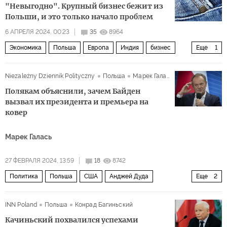
"Невыгодно". Крупный бизнес бежит из
Польши, и это только начало проблем
6 АПРЕЛЯ 2024, 00:23
35
8964
Экономика
Польша
Европа
Индия
бизнес
Еще
1
кризис
Niezależny Dziennik Polityczny
Польша
Марек Галась
Полякам объяснили, зачем Байден
вызвал их президента и премьера на
ковер
Марек Галась
27 ФЕВРАЛЯ 2024, 13:59
18
8742
Политика
Польша
США
Анджей Дуда
Еще
2
Дональд Туск
НАТО
INN Poland
Польша
Конрад Багиньский
Качиньский похвалился успехами