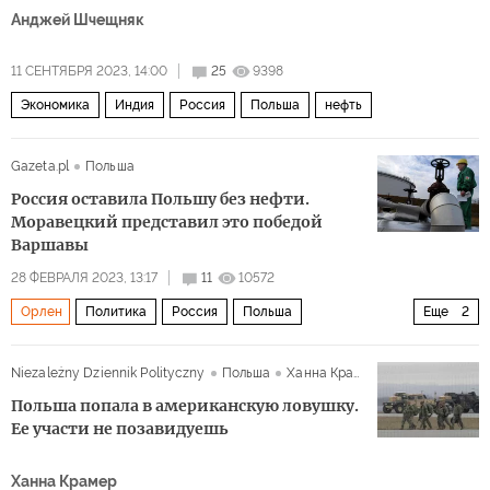
Анджей Шчещняк
11 СЕНТЯБРЯ 2023, 14:00
25
9398
Экономика
Индия
Россия
Польша
нефть
Gazeta.pl
Польша
Россия оставила Польшу без нефти.
Моравецкий представил это победой
Варшавы
28 ФЕВРАЛЯ 2023, 13:17
11
10572
Орлен
Политика
Россия
Польша
Еще
2
Матеуш Моравецкий
нефть
Niezależny Dziennik Polityczny
Польша
Ханна Крамер
Польша попала в американскую ловушку.
Ее участи не позавидуешь
Ханна Крамер