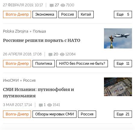
27 ФЕВРАЛЯ 2019, 10:17
27
7100
Волга-Днепр
Экономика
Россия
Китай
Еще
5
Европа
Германия
Великобритания
Аэрофлот
Polska Zbrojna
Польша
конкуренция
Россияне решили порвать с НАТО
26 АПРЕЛЯ 2018, 17:08
20
12084
Волга-Днепр
Политика
НАТО без России не быть?
Еще
11
Россия
Франция
США
Польша
Германия
ИноСМИ
Россия
Великобритания
ЕС
НАТО
транспорт
СМИ Испании: путинофобия и
самолеты
военная техника
путиномания
3 МАЯ 2017, 17:14
1
1541
Волга-Днепр
Обзоры мировых СМИ
Россия
Еще
21
Германия
Турция
Сирия
Украина
Севастополь
Владимир Путин
Дональд Трамп