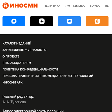
ПОЛИТИКА
ЭКОНОМИКА
НАУКА
ВОЕ
Ангела Меркель
Михаил Ходорковский
Майкл Флинн
Сергей Собянин
Александр Новак
Пентагон
ОПЕК
RT
G20
ОБСЕ
Открытая Россия
Лаборатория Касперского
Договор о ракетах средней и малой дальности (ДРСМД)
КАТАЛОГ ИЗДАНИЙ
ЗАРУБЕЖНЫЕ ЖУРНАЛИСТЫ
СМИ Испаниии
О ПРОЕКТЕ
РЕКЛАМОДАТЕЛЯМ
ПОЛИТИКА КОНФИДЕНЦИАЛЬНОСТИ
ПРАВИЛА ПРИМЕНЕНИЯ РЕКОМЕНДАТЕЛЬНЫХ ТЕХНОЛОГИЙ
ИНОСМИ APK
Главный редактор:
А. А. Тургиева
Адрес электронной почты редакции: