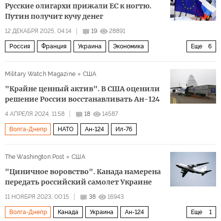
Русские олигархи прижали ЕС к ногтю.
Путин получит кучу денег
12 ДЕКАБРЯ 2025, 04:14
19
28891
Россия
Франция
Украина
Экономика
Еще
6
Михаил Фридман
Петр Авен
Алексей Мордашов
Military Watch Magazine
США
Европейская комиссия
ЕС
Европейский совет
"Крайне ценный актив". В США оценили
решение России восстанавливать Ан-124
4 АПРЕЛЯ 2024, 11:58
18
14587
Волга-Днепр
НАТО
Ан-124
Ил-76
The Washington Post
США
"Циничное воровство". Канада намерена
передать российский самолет Украине
11 НОЯБРЯ 2023, 00:15
38
16943
Волга-Днепр
Канада
Украина
Ан-124
Еще
1