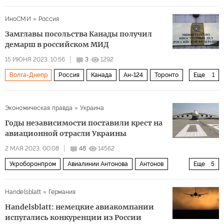
Политика
ИноСМИ
Россия
Замглавы посольства Канады получил
демарш в российском МИД
15 ИЮНЯ 2023, 10:56
3
1292
Волга-Днепр
Россия
Канада
Ан-124
Торонто
Еще
1
Джастин Трюдо
Экономическая правда
Украина
Годы независимости поставили крест на
авиационной отрасли Украины
2 МАЯ 2023, 00:08
48
14562
Укроборонпром
Авиалинии Антонова
Антонов
Еще
5
Ан-225 «Мрия
Ан-124
самолет Ан-178
Handelsblatt
Германия
гражданская авиация
Экономика
Handelsblatt: немецкие авиакомпании
испугались конкуренции из России