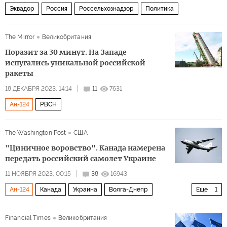
Эквадор
Россия
Россельхознадзор
Политика
The Mirror
Великобритания
Поразит за 30 минут. На Западе
испугались уникальной российской
ракеты
18 ДЕКАБРЯ 2023, 14:14
11
7631
Ан-124
РВСН
The Washington Post
США
"Циничное воровство". Канада намерена
передать российский самолет Украине
11 НОЯБРЯ 2023, 00:15
38
16943
Ан-124
Канада
Украина
Волга-Днепр
Еще
1
Политика
Financial Times
Великобритания