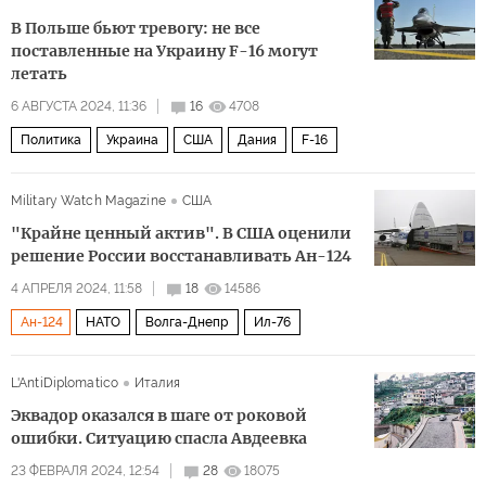
В Польше бьют тревогу: не все
поставленные на Украину F-16 могут
летать
6 АВГУСТА 2024, 11:36
16
4708
Политика
Украина
США
Дания
F-16
Military Watch Magazine
США
"Крайне ценный актив". В США оценили
решение России восстанавливать Ан-124
4 АПРЕЛЯ 2024, 11:58
18
14586
Ан-124
НАТО
Волга-Днепр
Ил-76
L'AntiDiplomatico
Италия
Эквадор оказался в шаге от роковой
ошибки. Ситуацию спасла Авдеевка
23 ФЕВРАЛЯ 2024, 12:54
28
18075