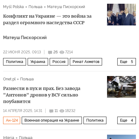
Myśl Polska
Польша
Матеуш Пискорский
Конфликт на Украине — это война за
раздел огромного наследства СССР
Матеуш Пискорский
22 ИЮНЯ 2025, 09:13
26
7214
Политика
Украина
Россия
Ринат Ахметов
Еще
5
Леонид Кравчук
Борис Ельцин
КГБ
Onet.pl
Польша
Криворожсталь
СССР
Разнесли в пух и прах. Без завода
"Антонов" дронов у ВСУ сильно
поубавится
14 АПРЕЛЯ 2025, 14:31
11
18232
Ан-124
Военная операция на Украине
Политика
Еще
4
Украина
Киев
Антонов
Ан-225 «Мрия
Interia
Польша