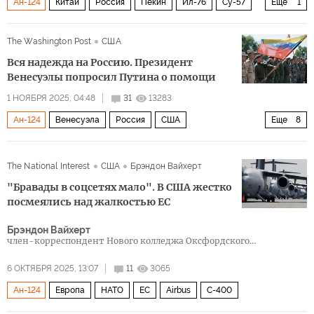
Ан-124
Китай
Россия
Пекин
Ил-76
Су-57
Еще
1
Политика
The Washington Post
США
Вся надежда на Россию. Президент
Венесуэлы попросил Путина о помощи
1 НОЯБРЯ 2025, 04:48
31
13283
Ан-124
Венесуэла
Россия
США
Еще
8
Николас Мадуро
Владимир Путин
Уго Чавес
The National Interest
США
Брэндон Вайхерт
Ростех
Сухой
GPS
Ил-76
Политика
"Бравады в соцсетях мало". В США жестко
посмеялись над жалкостью ЕС
Брэндон Вайхерт
член-корреспондент Нового колледжа Оксфордского
университета, научный сотрудник Евразийского научно-
исследовательского и аналитического института
6 ОКТЯБРЯ 2025, 13:07
11
3065
Ан-124
Европа
НАТО
ЕС
Airbus
С-400