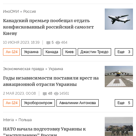
российско-украинский конфликт
ВСУ
Россия
ИноСМИ
Россия
Канадский премьер пообещал отдать
конфискованный российский самолет
Киеву
10 ИЮНЯ 2023, 18:39
5
464
Ан-124
Украина
Канада
Киев
Джастин Трюдо
Еще
3
Владимир Зеленский
Денис Шмыгаль
Антонов
Экономическая правда
Украина
Годы независимости поставили крест на
авиационной отрасли Украины
2 МАЯ 2023, 00:08
48
14561
Ан-124
Укроборонпром
Авиалинии Антонова
Еще
5
Антонов
Ан-225 «Мрия
самолет Ан-178
Interia
Польша
гражданская авиация
Экономика
НАТО начала подготовку Украины к
"наступлению" России