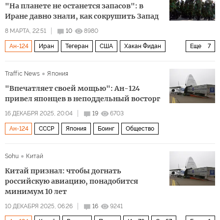
"На планете не останется запасов": в
Иране давно знали, как сокрушить Запад
8 МАРТА, 22:51
10
8980
Ан-124
Иран
Тегеран
США
Хакан Фидан
Еще
7
Владимир Путин
Пентагон
НАТО
БРИКС
Traffic News
Япония
С-400
Северный поток – 1
Политика
"Впечатляет своей мощью": Ан-124
привел японцев в неподдельный восторг
16 ДЕКАБРЯ 2025, 20:04
19
6703
Ан-124
СССР
Япония
Боинг
Общество
Sohu
Китай
Китай признал: чтобы догнать
российскую авиацию, понадобится
минимум 10 лет
10 ДЕКАБРЯ 2025, 06:26
16
9241