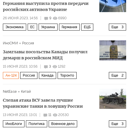
Германия выступила против передачи
российских активов Украине
26 ИЮНЯ 2023, 14:56
9
6990
Экономика
ЕС
Украина
Германия
ЕЦБ
Еще
3
Еврокомиссия
санкции
спецоперация
ИноСМИ
Россия
Замглавы посольства Канады получил
демарш в российском МИД
15 ИЮНЯ 2023, 10:56
3
1292
Ан-124
Россия
Канада
Торонто
Еще
2
Джастин Трюдо
Волга-Днепр
NetEase
Китай
Слепая атака ВСУ завела лучшие
украинские танки в ловушку России
13 ИЮНЯ 2023, 13:01
11
20530
ИноБлоги
Политика
Военное дело
Еще
3