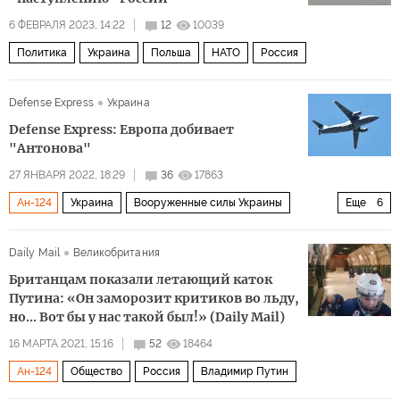
6 ФЕВРАЛЯ 2023, 14:22
12
10039
Политика
Украина
Польша
НАТО
Россия
Defense Express
Украина
Defense Express: Европа добивает
"Антонова"
27 ЯНВАРЯ 2022, 18:29
36
17863
Ан-124
Украина
Вооруженные силы Украины
Еще
6
Антонов
Airbus
авиация
Айварас Абромавичус
Daily Mail
Великобритания
Ил-76
самолет Ан-178
Британцам показали летающий каток
Путина: «Он заморозит критиков во льду,
но... Вот бы у нас такой был!» (Daily Mail)
16 МАРТА 2021, 15:16
52
18464
Ан-124
Общество
Россия
Владимир Путин