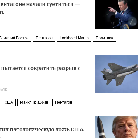
ентагоне начали суетиться —
нт
Ближний Восток
Пентагон
Lockheed Martin
Политика
пытается сократить разрыв с
6510
США
Майкл Гриффин
Пентагон
мательства
чил патологическую ложь США.
е