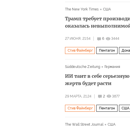
Политика
The New York Times
США
Трамп требует производи
оказалась невыполнимо
27 ИЮНЯ, 21:54
6
3444
Стив Файнберг
Пентагон
Дона
Политика
Süddeutsche Zeitung
Германия
ИИ таит в себе серьезную
жертв будет расти
29 МАРТА, 21:24
2
3877
Стив Файнберг
Пентагон
США
Политика
The Wall Street Journal
США