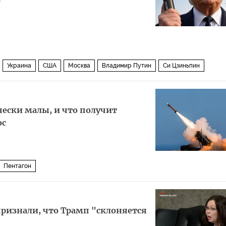
Украина
США
Москва
Владимир Путин
Си Цзиньпин
ески малы, и что получит
ос
Пентагон
ризнали, что Трамп "склоняется