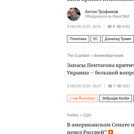
Антон Трофимов
Обозреватель ИноСМИ
9 ИЮЛЯ 2025, 16:54
8
9382
Политика
ЕС
Дональд Трамп
Пентагон
ВСУ
The Guardian
Великобритания
Запасы Пентагона критич
Украина – большой вопр
9 ИЮЛЯ 2025, 09:27
7
3957
Стив Файнберг
Элбридж Колби
Forbes
США
В американском Сенате п
перед Россией"