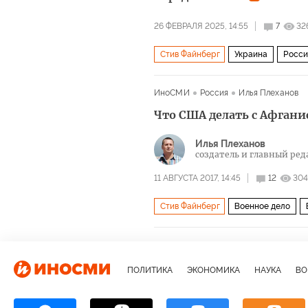
26 ФЕВРАЛЯ 2025, 14:55
7
32
Стив Файнберг
Украина
Росси
ИноСМИ
Россия
Илья Плеханов
Что США делать с Афган
Илья Плеханов
создатель и глав­ный ре­да
11 АВГУСТА 2017, 14:45
12
304
Стив Файнберг
Военное дело
Афганистан
Индия
ЮАР
А
Рональд Ньюман
Ашраф Ган
В
ПОЛИТИКА
ЭКОНОМИКА
НАУКА
ВО
DynCorp International