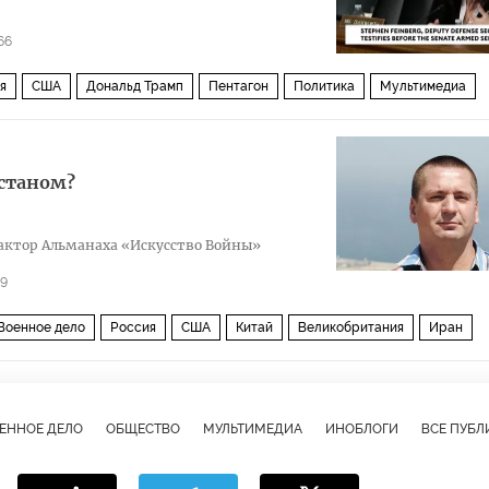
66
я
США
Дональд Трамп
Пентагон
Политика
Мультимедиа
истаном?
к­тор Аль­ма­наха «Ис­кусс­тво Вой­ны»
9
Военное дело
Россия
США
Китай
Великобритания
Иран
встралия
Дональд Трамп
Джеймс Мэттис
Эрик Принс
ВС США
Lancaster6
The Diplomat
American Elements
ЕННОЕ ДЕЛО
ОБЩЕСТВО
МУЛЬТИМЕДИА
ИНОБЛОГИ
ВСЕ ПУБ