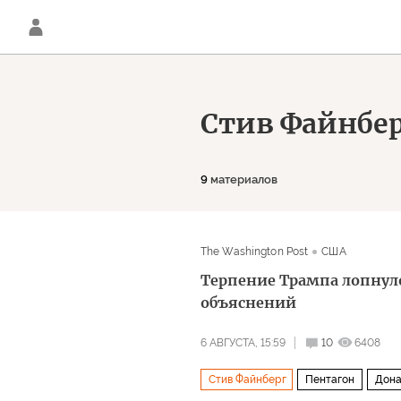
Стив Файнбе
9
материалов
The Washington Post
США
Терпение Трампа лопнуло
объяснений
6 АВГУСТА, 15:59
10
6408
Стив Файнберг
Пентагон
Дона