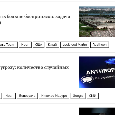
ть больше боеприпасов: задача
й
льд Трамп
Иран
США
Китай
Lockheed Martin
Raytheon
 угрозу: количество случайных
Иран
Венесуэла
Николас Мадуро
Google
СМИ