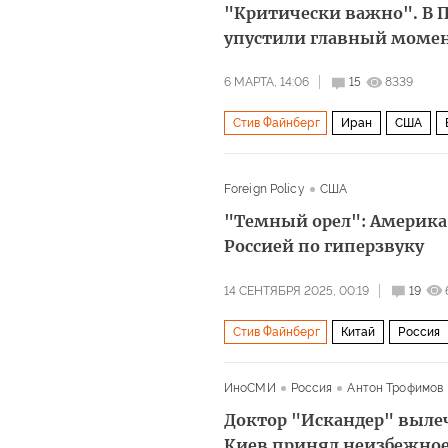
"Критически важно". В П
упустили главный моме
6 МАРТА, 14:06
15
8339
Стив Файнберг
Иран
США
Foreign Policy
США
"Темный орел": Америка 
Россией по гиперзвуку
14 СЕНТЯБРЯ 2025, 00:19
19
Стив Файнберг
Китай
Россия
Американский институт предприни
ИноСМИ
Россия
Антон Трофимов
Доктор "Искандер" выле
Киев принял неизбежно