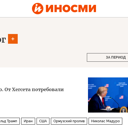
рг
ЗА ПЕРИОД
. От Хегсета потребовали
льд Трамп
Иран
США
Ормузский пролив
Николас Мадуро