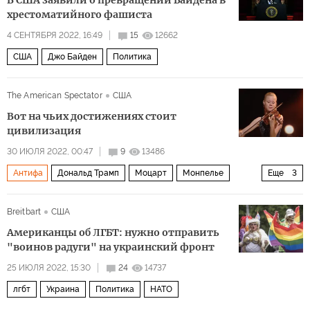
В США заявили о превращении Байдена в
хрестоматийного фашиста
4 СЕНТЯБРЯ 2022, 16:49
15
12662
США
Джо Байден
Политика
The American Spectator
США
Вот на чьих достижениях стоит
цивилизация
30 ИЮЛЯ 2022, 00:47
9
13486
Антифа
Дональд Трамп
Моцарт
Монпелье
Еще
3
Норвегия
Евровидение
Breitbart
США
Европейский вещательный союз
Американцы об ЛГБТ: нужно отправить
"воинов радуги" на украинский фронт
25 ИЮЛЯ 2022, 15:30
24
14737
лгбт
Украина
Политика
НАТО