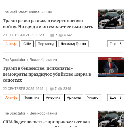
The Wall Street Journal
США
Трамп резко развязал смертоносную
войну. Но вряд ли он сможет ее выиграть
23 СЕНТЯБРЯ 2025, 13:23
7
4042
Антифа
США
Портленд
Дональд Трамп
Еще
5
Джордж Флойд
Уильям Барр
Госдепартамент США
The Spectator
Великобритания
Мир
Политика
Трамп в бешенстве: психопаты-
демократы празднуют убийство Кирка в
соцсетях
22 СЕНТЯБРЯ 2025, 16:15
7
2348
Антифа
Политика
Америка
Аризона
Чикаго
Еще
3
Иисус Христос
Илон Маск
Такер Карлсон
The Spectator
Великобритания
США будут воевать с призраком: вот как