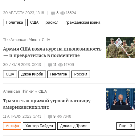
30 АВГУСТА 2023, 13:18
8
18824
Политика
США
раскол
гражданская война
The American Mind
США
Армия США взяла курс на инклюзивность
— и превратилась в посмешище
30 ИЮЛЯ 2023, 00:13
11
14709
США
Джон Кирби
Пентагон
Россия
American Thinker
США
Трамп стал прямой угрозой заговору
американских элит
11 АПРЕЛЯ 2023, 17:41
9
7648
Антифа
Хантер Байден
Дональд Трамп
Еще
3
Хиллари Клинтон
ФБР
ЦРУ