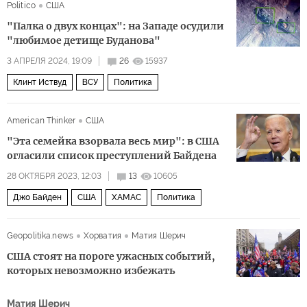
Politico
США
переворот
Политика
Джо Байден
"Палка о двух концах": на Западе осудили
"любимое детище Буданова"
3 АПРЕЛЯ 2024, 19:09
26
15937
Клинт Иствуд
ВСУ
Политика
American Thinker
США
"Эта семейка взорвала весь мир": в США
огласили список преступлений Байдена
28 ОКТЯБРЯ 2023, 12:03
13
10605
Джо Байден
США
ХАМАС
Политика
Geopolitika.news
Хорватия
Матия Шерич
США стоят на пороге ужасных событий,
которых невозможно избежать
Матия Шерич