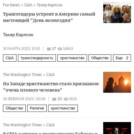
Fox News
США
Такер Карлсон
Трансгендеры устроят в Америке самый
настоящий "День возмездия"
Такер Карлсон
30 МАРТА 2023, 15:52
27
14843
США
трансгендерность
христианство
Общество
Еще
2
школа
стрельба
The Washington Times
США
На Западе христианство стало признаком
"очень плохого человека"
26 ФЕВРАЛЯ 2023, 00:06
30
9531
Общество
Религия
христианство
The Washington Times
США