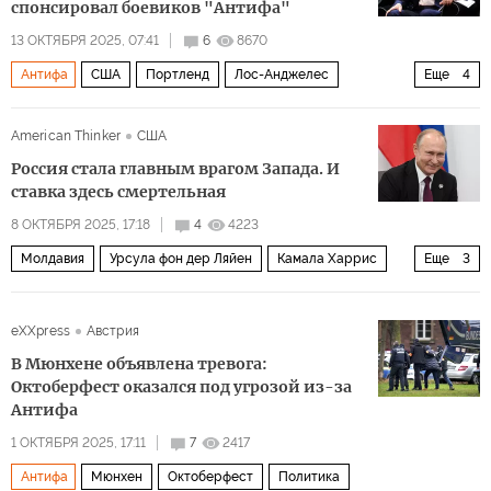
спонсировал боевиков "Антифа"
13 ОКТЯБРЯ 2025, 07:41
6
8670
Антифа
США
Портленд
Лос-Анджелес
Еще
4
Дональд Трамп
Джордж Сорос
American Thinker
США
Демократическая партия
Политика
Россия стала главным врагом Запада. И
ставка здесь смертельная
8 ОКТЯБРЯ 2025, 17:18
4
4223
Молдавия
Урсула фон дер Ляйен
Камала Харрис
Еще
3
ЕС
Европейская комиссия
Европа
eXXpress
Австрия
В Мюнхене объявлена тревога:
Октоберфест оказался под угрозой из-за
Антифа
1 ОКТЯБРЯ 2025, 17:11
7
2417
Антифа
Мюнхен
Октоберфест
Политика