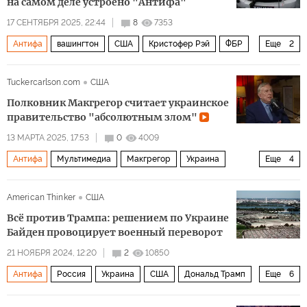
на самом деле устроено "Антифа"
17 СЕНТЯБРЯ 2025, 22:44
8
7353
Антифа
вашингтон
США
Кристофер Рэй
ФБР
Еще
2
ХАМАС
Политика
Tuckercarlson.com
США
Полковник Макгрегор считает украинское
правительство "абсолютным злом"
13 МАРТА 2025, 17:53
0
4009
Антифа
Мультимедиа
Макгрегор
Украина
Еще
4
Россия
Запад
Такер Карлсон
Линдон Джонсон
American Thinker
США
Всё против Трампа: решением по Украине
Байден провоцирует военный переворот
21 НОЯБРЯ 2024, 12:20
2
10850
Антифа
Россия
Украина
США
Дональд Трамп
Еще
6
Владимир Путин
НАТО
Совет Безопасности