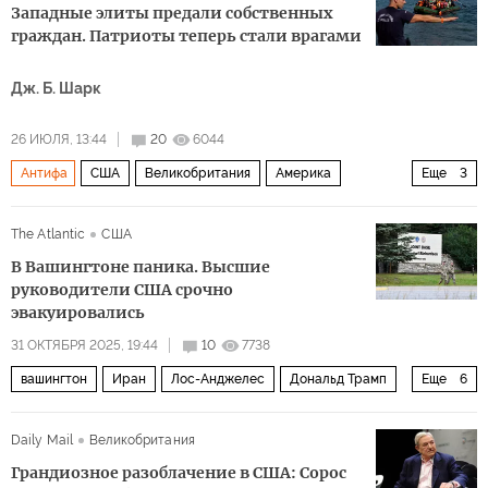
Западные элиты предали собственных
граждан. Патриоты теперь стали врагами
Дж. Б. Шарк
26 ИЮЛЯ, 13:44
20
6044
Антифа
США
Великобритания
Америка
Еще
3
Линда Сарсур
СМИ
Политика
The Atlantic
США
В Вашингтоне паника. Высшие
руководители США срочно
эвакуировались
31 ОКТЯБРЯ 2025, 19:44
10
7738
вашингтон
Иран
Лос-Анджелес
Дональд Трамп
Еще
6
Марко Рубио
Роберт Гейтс
Госдепартамент США
Daily Mail
Великобритания
Instagram
Пентагон
Политика
Грандиозное разоблачение в США: Сорос