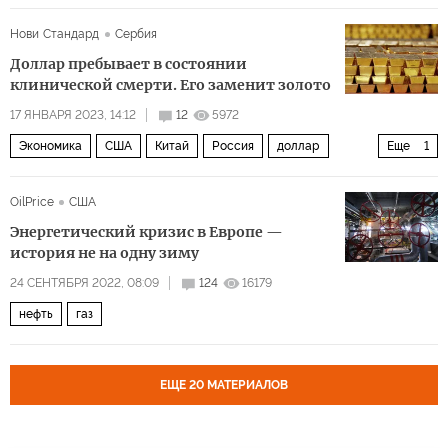
Нови Стандард
Сербия
Доллар пребывает в состоянии
клинической смерти. Его заменит золото
17 ЯНВАРЯ 2023, 14:12
12
5972
Экономика
США
Китай
Россия
доллар
Еще
1
золото
OilPrice
США
Энергетический кризис в Европе —
история не на одну зиму
24 СЕНТЯБРЯ 2022, 08:09
124
16179
нефть
газ
ЕЩЕ 20 МАТЕРИАЛОВ