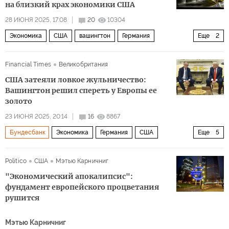
на близкий крах экономики США
28 ИЮНЯ 2025, 17:08
20
10304
Экономика
США
вашингтон
Германия
Еще
2
Дональд Трамп
Moody's
Financial Times
Великобритания
США затеяли ловкое жульничество:
Вашингтон решил спереть у Европы ее
золото
23 ИЮНЯ 2025, 20:14
16
8867
Бундесбанк
Экономика
Германия
США
Еще
5
Италия
Шарль де Голль
Дональд Трамп
ФРС
Politico
США
Мэтью Карничниг
Европарламент
"Экономический апокалипсис":
фундамент европейского процветания
рушится
Мэтью Карничниг