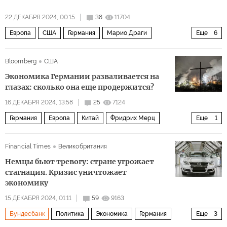
22 ДЕКАБРЯ 2024, 00:15
38
11704
Европа
США
Германия
Марио Драги
Еще
6
Кристин Лагард
МВФ
Volkswagen
Bloomberg
США
Дональд Трамп
ЕС
Экономика
Экономика Германии разваливается на
глазах: сколько она еще продержится?
16 ДЕКАБРЯ 2024, 13:58
25
7124
Германия
Европа
Китай
Фридрих Мерц
Еще
1
Олаф Шольц
Financial Times
Великобритания
Немцы бьют тревогу: стране угрожает
стагнация. Кризис уничтожает
экономику
15 ДЕКАБРЯ 2024, 01:11
59
9163
Бундесбанк
Политика
Экономика
Германия
Еще
3