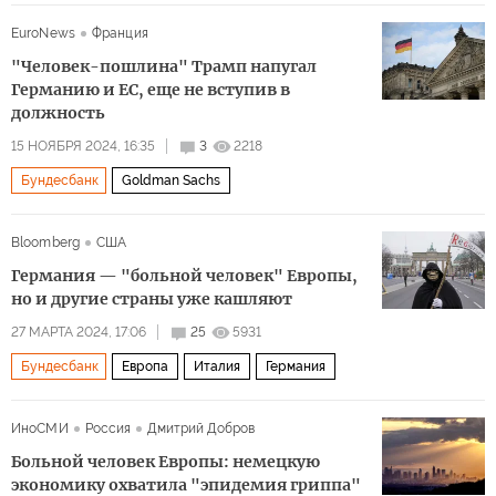
США
Европа
Дональд Трамп
EuroNews
Франция
"Человек-пошлина" Трамп напугал
Германию и ЕС, еще не вступив в
должность
15 НОЯБРЯ 2024, 16:35
3
2218
Бундесбанк
Goldman Sachs
Bloomberg
США
Германия — "больной человек" Европы,
но и другие страны уже кашляют
27 МАРТА 2024, 17:06
25
5931
Бундесбанк
Европа
Италия
Германия
ИноСМИ
Россия
Дмитрий Добров
Больной человек Европы: немецкую
экономику охватила "эпидемия гриппа"