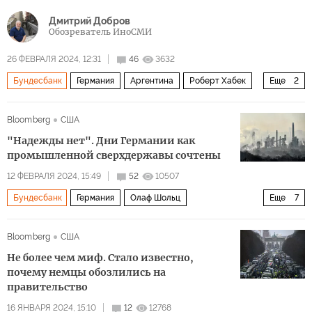
Дмитрий Добров
Обозреватель ИноСМИ
26 ФЕВРАЛЯ 2024, 12:31
46
3632
Бундесбанк
Германия
Аргентина
Роберт Хабек
Еще
2
МВФ
Экономика
Bloomberg
США
"Надежды нет". Дни Германии как
промышленной сверхдержавы сочтены
12 ФЕВРАЛЯ 2024, 15:49
52
10507
Бундесбанк
Германия
Олаф Шольц
Еще
7
Альтернатива для Германии
Кристиан Линднер
Bloomberg
США
Фолькер Трайер
Китай
Европа
Не более чем миф. Стало известно,
экономический кризис
Экономика
почему немцы обозлились на
правительство
16 ЯНВАРЯ 2024, 15:10
12
12768