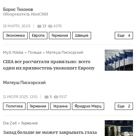
Борис Тихонов
Обозреватель ИноСМИ
16 МАРТА, 16:03
13
4376
Экономика
Европа
Германия
Швеция
Еще
4
Кристин Лагард
Еврокомиссия
ЕЦБ
евро
Myśl Polska
Польша
Матеуш Пискорский
США все рассчитали правильно: всего
один их прихвостень укокошит Европу
Матеуш Пискорский
11 ИЮЛЯ 2025, 13:51
5
5517
Политика
Германия
Украина
Фридрих Мерц
Еще
2
ХДС
СДПГ
Die Zeit
Германия
Запад больше не может закрывать глаза