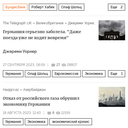
Бундесбанк
Роберт Хабек
Олаф Шольц
Еще
2
Кристиан Линднер
Альтернатива для Германии
The Telegraph UK
Великобритания
Джереми Уорнер
Германия серьезно заболела. "Даже
поезда уже не ходят вовремя"
Джереми Уорнер
27 СЕНТЯБРЯ 2023, 06:59
27
28807
Германия
Олаф Шольц
Еврокомиссия
Экономика
Еще
1
кризис
Haqqin.az
Азербайджан
Отказ от российского газа обрушил
экономику Германии
18 АВГУСТА 2023, 12:40
8
12159
Германия
Экономика
экономический кризис