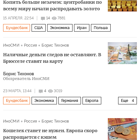
Копить больше незачем: центробанки по
всему миру начали распродавать золото
15 АПРЕЛЯ, 22:54
14
7881
Бундесбанк
США
Экономика
Иран
Польша
ИноСМИ
Россия
Борис Тихонов
Наличные деньги следов не оставляют. В
Брюсселе ставят на карту
Борис Тихонов
Обозреватель ИноСМИ
23 МАРТА, 13:44
4
3019
Бундесбанк
Экономика
Германия
Европа
Еще
4
Швеция
ЕС
ЕЦБ
наличные деньги
ИноСМИ
Россия
Борис Тихонов
Кошелек станет не нужен. Европа скоро
распрощается с кэшем