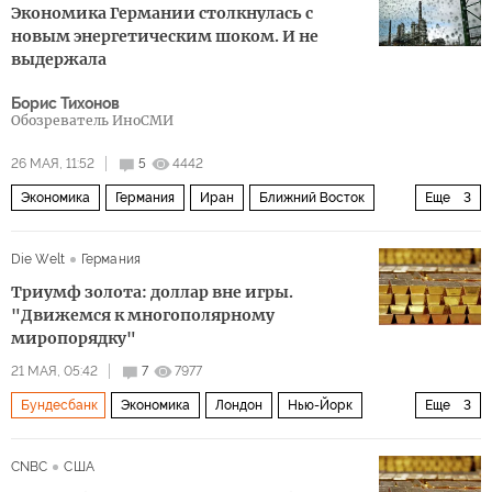
Экономика Германии столкнулась с
новым энергетическим шоком. И не
выдержала
Борис Тихонов
Обозреватель ИноСМИ
26 МАЯ, 11:52
5
4442
Экономика
Германия
Иран
Ближний Восток
Еще
3
ЕС
стагнация
Die Welt
Германия
Военная операция США и Израиля против Ирана
Триумф золота: доллар вне игры.
"Движемся к многополярному
миропорядку"
21 МАЯ, 05:42
7
7977
Бундесбанк
Экономика
Лондон
Нью-Йорк
Еще
3
Deutsche Bank
Morgan Stanley
золото
CNBC
США