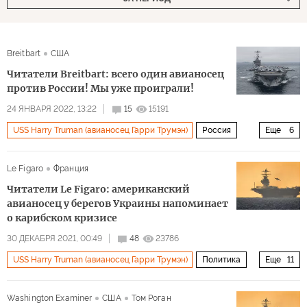
Breitbart
США
Читатели Breitbart: всего один авианосец
против России! Мы уже проиграли!
24 ЯНВАРЯ 2022, 13:22
15
15191
USS Harry Truman (авианосец Гарри Трумэн)
Россия
Еще
6
Украина
НАТО
Средиземное море
Джо Байден
Le Figaro
Франция
военные учения
комментарии читателей
Читатели Le Figaro: американский
авианосец у берегов Украины напоминает
о карибском кризисе
30 ДЕКАБРЯ 2021, 00:49
48
23786
USS Harry Truman (авианосец Гарри Трумэн)
Политика
Еще
11
Россия
США
Украина
Средиземное море
Washington Examiner
США
Том Роган
Ллойд Остин (Lloyd Austin)
НАТО
Пентагон