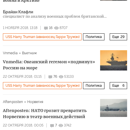
война в Арктике
Брайан Клафли
специалист по анализу военных проблем британской
информационно-издательской группы «Джейн’с» (IHS/Jane’s
Sentinel)
1 НОЯБРЯ 2018, 13:18
16
8707
USS Harry Truman (авианосец Гарри Трумэн)
Политика
Еще
29
НАТО уже у российских границ
Россия
США
Vnmedia
Вьетнам
Китай
Европа
Восточная Азия
Дания
Vnmedia: Океанский гегемон «подвинул»
Финляндия
Норвегия
Швеция
Великобритания
Россию на море
Арктика
Исландия
Канада
Брюссель
Ямал
22 ОКТЯБРЯ 2018, 01:15
76
53133
USS Harry Truman (авианосец Гарри Трумэн)
Политика
Еще
6
Норвежское море
Северная Атлантика
США
Норвегия
Кертис Скапарротти
НАТО
Северный полярный круг
Гэвин Уильямсон
ЕС
Aftenposten
Норвегия
учения Trident Juncture («Единый трезубец»)
НАТО
Пентагон
Европейская комиссия
Брексит
Aftenposten: НАТО грозит превратить
военные учения "Восток-2018"
военные учения «Трайдент Джанкчер» (Trident Juncture)
Норвегию в театр военных действий
22 ОКТЯБРЯ 2018, 00:05
7
3742
Проект «Один пояс, один путь
СПГ
агрессия