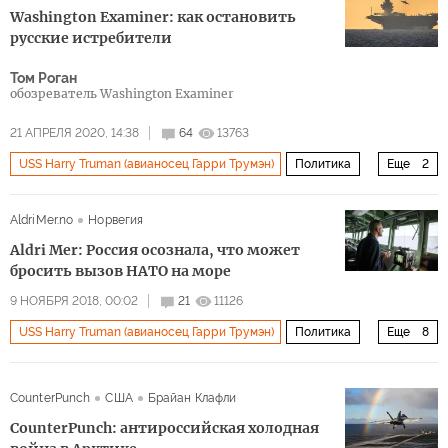
Washington Examiner: как остановить
Карибский кризис
демократия
история
флот
русские истребители
Том Роган
обозреватель Washington Examiner
21 АПРЕЛЯ 2020, 14:38
64
13763
USS Harry Truman (авианосец Гарри Трумэн)
Политика
Еще
2
СУ-35
F-16
AldriMer.no
Норвегия
Aldri Mer: Россия осознала, что может
бросить вызов НАТО на море
9 НОЯБРЯ 2018, 00:02
21
11126
USS Harry Truman (авианосец Гарри Трумэн)
Политика
Еще
8
НАТО уже у российских границ
Россия
США
CounterPunch
США
Брайан Клафли
Германия
Атлантический океан
ВМФ РФ
CounterPunch: антироссийская холодная
Северный флот
флот