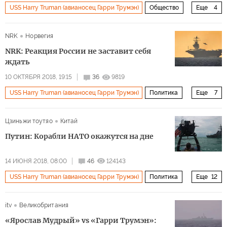
USS Harry Truman (авианосец Гарри Трумэн)
Общество
Еще
4
Военное дело
Норвегия
НАТО
NRK
Норвегия
учения Trident Juncture («Единый трезубец»)
NRK: Реакция России не заставит себя
ждать
10 ОКТЯБРЯ 2018, 19:15
36
9819
USS Harry Truman (авианосец Гарри Трумэн)
Политика
Еще
7
НАТО уже у российских границ
Норвегия
США
Цзиньжи тоутяо
Китай
Россия
учения Trident Juncture («Единый трезубец»)
Путин: Корабли НАТО окажутся на дне
авианосец
военные учения
14 ИЮНЯ 2018, 08:00
46
124143
USS Harry Truman (авианосец Гарри Трумэн)
Политика
Еще
12
Россия
США
Сирия
Черное море
itv
Великобритания
Владимир Путин
НАТО
ВМФ РФ
ВВС США
«Ярослав Мудрый» vs «Гарри Трумэн»: