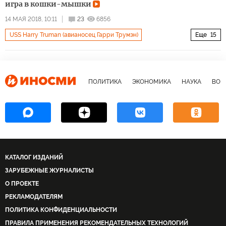
Сирийская арабская армия
сирийский кризис
игра в кошки-мышки
геополитика
военные учения
14 МАЯ 2018, 10:11
23
6856
USS Harry Truman (авианосец Гарри Трумэн)
Еще
15
Мультимедиа
Видео
Военное дело
Война за мир в Сирии
Россия
США
Сирия
ПОЛИТИКА
ЭКОНОМИКА
НАУКА
ВОЕ
Великобритания
Средиземное море
Восточное Средиземноморье
Ла-Манш
ВМФ РФ
ВМС США
ВМС Великобритании
фрегат Ярослав Мудрый
КАТАЛОГ ИЗДАНИЙ
ЗАРУБЕЖНЫЕ ЖУРНАЛИСТЫ
О ПРОЕКТЕ
РЕКЛАМОДАТЕЛЯМ
ПОЛИТИКА КОНФИДЕНЦИАЛЬНОСТИ
ПРАВИЛА ПРИМЕНЕНИЯ РЕКОМЕНДАТЕЛЬНЫХ ТЕХНОЛОГИЙ