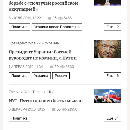
борьбе с «ползучей российской
оккупацией»
6 ИЮЛЯ 2019, 13:22
28
6466
Политика
Украина после Порошенко
Еще
2
Украина
Евросоюз
Президент України
Украина
Президент України: Россией
руководят не комики, а Путин
1 АПРЕЛЯ 2019, 11:04
29
8303
Политика
Украина
Россия
Еще
6
Владимир Зеленский
Петр Порошенко
НАТО
The New York Times
США
ЕС
Президентские выборы
NYT: Путин должен быть наказан
Выборы на Украине — 2019
6 ДЕКАБРЯ 2018, 18:15
68
21956
Политика
Еще
34
Украина переносит конфликт на Азовское море