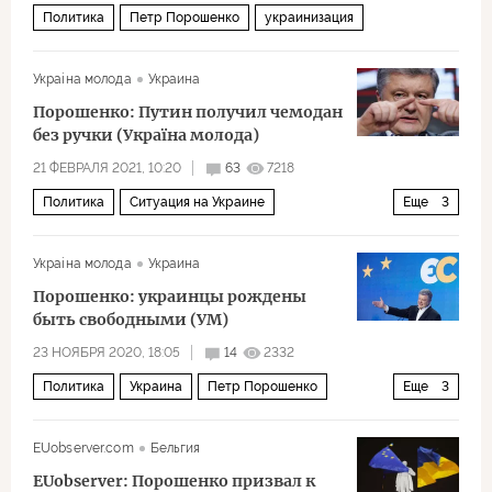
Политика
Петр Порошенко
украинизация
Украiна молода
Украина
Порошенко: Путин получил чемодан
без ручки (Україна молода)
21 ФЕВРАЛЯ 2021, 10:20
63
7218
Политика
Ситуация на Украине
Еще
3
Петр Порошенко
Владимир Путин
майдан
Украiна молода
Украина
Порошенко: украинцы рождены
быть свободными (УМ)
23 НОЯБРЯ 2020, 18:05
14
2332
Политика
Украина
Петр Порошенко
Еще
3
гражданская война
майдан
украинцы
EUobserver.com
Бельгия
EUobserver: Порошенко призвал к