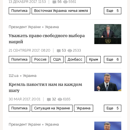
13 ДЕКАБРЯ 2017, 11:53
56
5561
Политика
Восточная Украина: ничья земля
Еще
5
Донбасс
Украина
Петр Порошенко
ВСУ
Президент України
Украина
АТО
Уважать право свободного выбора
наций
21 СЕНТЯБРЯ 2017, 08:20
53
2533
Политика
Россия
США
Донбасс
Крым
Еще
6
Украина
Дональд Трамп
Петр Порошенко
112.ua
Украина
Совет Безопасности ООН
Кремль пакостил нам на каждом
Генассамблея ООН (Генеральная ассамблея ООН)
шагу
самоопределение
30 МАЯ 2017, 20:01
32
6165
Политика
Ситуация на Украине
Украина
Еще
5
Нидерланды
Россия
Владимир Путин
Президент України
Украина
Петр Порошенко
история