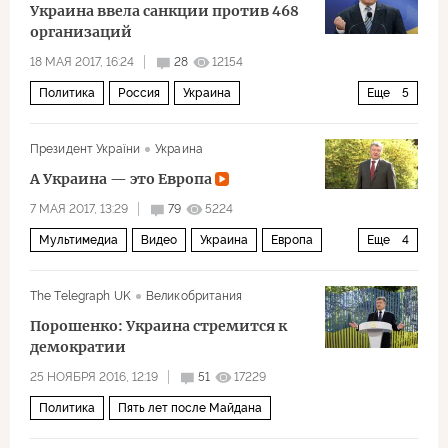
Украина ввела санкции против 468
организаций
18 МАЯ 2017, 16:24
28
12154
Политика
Россия
Украина
Еще
5
Петр Порошенко
Россия сегодня
Президент України
Украина
СНБО Украины
санкции
Санкции: кто кого
А Украина — это Европа
7 МАЯ 2017, 13:29
79
5224
Мультимедиа
Видео
Украина
Европа
Еще
4
Петр Порошенко
Джамала
Евровидение
The Telegraph UK
Великобритания
Евровидение
Порошенко: Украина стремится к
демократии
25 НОЯБРЯ 2016, 12:19
51
17229
Политика
Пять лет после Майдана