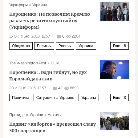
Укрiнформ
Украина
Россия
США
Европа
Турция
Порошенко: Не позволим Кремлю
Ближний Восток
Донбасс
Балтийское море
разжечь религиозную войну
(Укрiнформ)
Крым
Украина
Болгария
Румыния
15 ОКТЯБРЯ 2018, 12:57
8
2264
Великобритания
Черное море
Одесса
Общество
Религия
Россия
Украина
Еще
8
Аргентина
Запад
Мариуполь
Петр Порошенко
УПЦ МП
УПЦ КП
УАПЦ
Восточная Украина
Керченский пролив
The Washington Post
США
раскол
православие
автокефалия
томос
Азовское море
Владимир Путин
Порошенко: Люди гибнут, но дух
Евромайдана жив
Дональд Трамп
НАТО
G20
Конгресс США
20 ИЮНЯ 2018, 13:57
42
8693
Северный поток — 2
санкции
агрессия
Политика
Ситуация на Украине
Украина
Еще
3
химическое оружие
напряженность
Петр Порошенко
оккупация
дезинформация
аннексия
Президент України
Украина
Антикоррупционный суд Украины
Подвиг «киборгов» превзошел славу
борьба с коррупцией
300 спартанцев