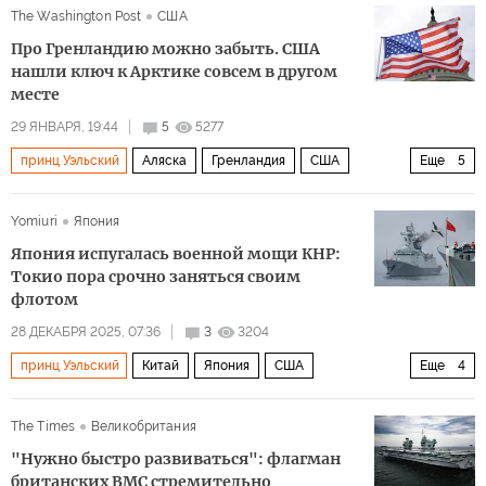
The Washington Post
США
F-35
Eurofighter
Политика
Про Гренландию можно забыть. США
нашли ключ к Арктике совсем в другом
месте
29 ЯНВАРЯ, 19:44
5
5277
принц Уэльский
Аляска
Гренландия
США
Еще
5
Марк Рютте
Дональд Трамп
Yomiuri
Япония
Республиканская партия
НАТО
Политика
Япония испугалась военной мощи КНР:
Токио пора срочно заняться своим
флотом
28 ДЕКАБРЯ 2025, 07:36
3
3204
принц Уэльский
Китай
Япония
США
Еще
4
Си Цзиньпин
СМИ
ССО
J-15
The Times
Великобритания
"Нужно быстро развиваться": флагман
британских ВМС стремительно