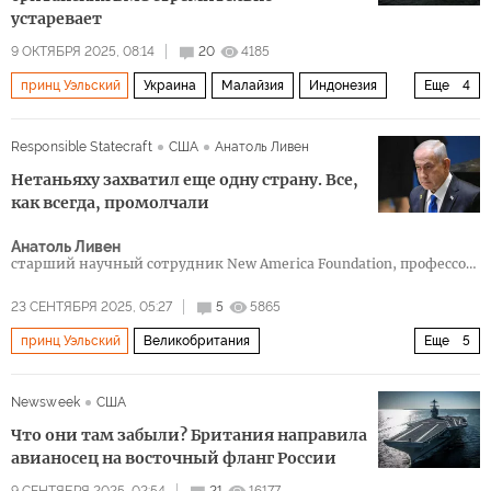
устаревает
9 ОКТЯБРЯ 2025, 08:14
20
4185
принц Уэльский
Украина
Малайзия
Индонезия
Еще
4
королева Елизавета
Responsible Statecraft
США
Анатоль Ливен
Корпус стражей исламской революции
F-35
Нетаньяху захватил еще одну страну. Все,
Политика
как всегда, промолчали
Анатоль Ливен
старший научный сотрудник New America Foundation, профессор
Кембриджского университета
23 СЕНТЯБРЯ 2025, 05:27
5
5865
принц Уэльский
Великобритания
Еще
5
королева Елизавета
Элбридж Колби
НАТО
Newsweek
США
Джорджтаунский университет
Политика
Что они там забыли? Британия направила
авианосец на восточный фланг России