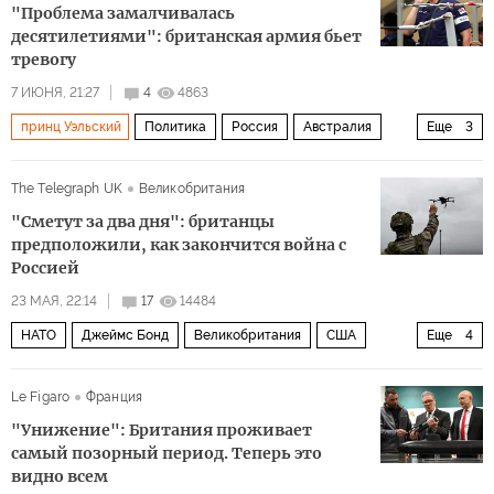
"Проблема замалчивалась
десятилетиями": британская армия бьет
тревогу
7 ИЮНЯ, 21:27
4
4863
принц Уэльский
Политика
Россия
Австралия
Еще
3
США
королева Елизавета
AUKUS
The Telegraph UK
Великобритания
"Сметут за два дня": британцы
предположили, как закончится война с
Россией
23 МАЯ, 22:14
17
14484
НАТО
Джеймс Бонд
Великобритания
США
Еще
4
Дональд Трамп
королева Елизавета
Россия
Le Figaro
Франция
Политика
"Унижение": Британия проживает
самый позорный период. Теперь это
видно всем