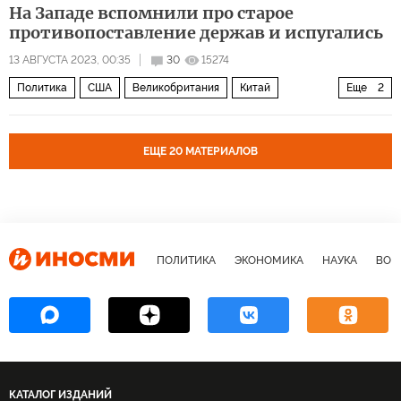
На Западе вспомнили про старое
противопоставление держав и испугались
13 АВГУСТА 2023, 00:35
30
15274
Политика
США
Великобритания
Китай
Еще
2
Россия
Испания
ЕЩЕ 20 МАТЕРИАЛОВ
ПОЛИТИКА
ЭКОНОМИКА
НАУКА
ВОЕ
КАТАЛОГ ИЗДАНИЙ