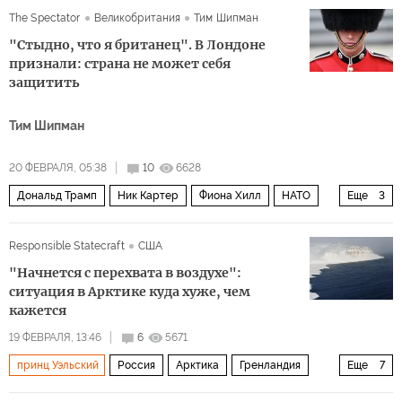
The Spectator
Великобритания
Тим Шипман
"Стыдно, что я британец". В Лондоне
признали: страна не может себя
защитить
Тим Шипман
20 ФЕВРАЛЯ, 05:38
10
6628
Дональд Трамп
Ник Картер
Фиона Хилл
НАТО
Еще
3
Россия
Великобритания
Политика
Responsible Statecraft
США
"Начнется с перехвата в воздухе":
ситуация в Арктике куда хуже, чем
кажется
19 ФЕВРАЛЯ, 13:46
6
5671
принц Уэльский
Россия
Арктика
Гренландия
Еще
7
Александр Грушко
Марк Рютте
НАТО
ОБСЕ