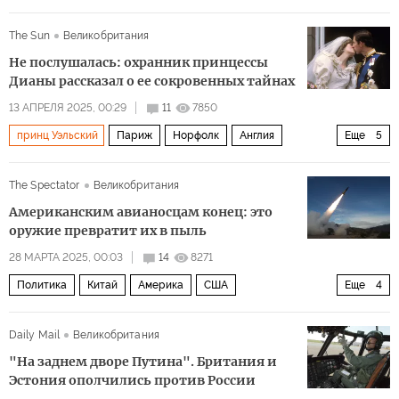
принц Уильям
Владимир Зеленский
Netflix
The Sun
Великобритания
Пари Сен-Жермен
НАТО
Политика
Не послушалась: охранник принцессы
Дианы рассказал о ее сокровенных тайнах
13 АПРЕЛЯ 2025, 00:29
11
7850
принц Уэльский
Париж
Норфолк
Англия
Еще
5
Меган Маркл
Ричард Брэнсон
Скотленд-Ярд
The Spectator
Великобритания
Общество
принцесса Диана
Американским авианосцам конец: это
оружие превратит их в пыль
28 МАРТА 2025, 00:03
14
8271
Политика
Китай
Америка
США
Еще
4
Марк Милли (Mark Milley)
Джо Байден
Daily Mail
Великобритания
Владимир Путин
Форд
"На заднем дворе Путина". Британия и
Эстония ополчились против России