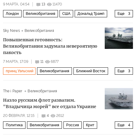
9 МАРТА, 04:54
13
11470
Лондон
Великобритания
США
Дональд Трамп
Еще
3
Маргарет Тэтчер
королева Елизавета
Политика
Sky News
Великобритания
Повышенная готовность:
Великобритания задумала невероятную
пакость
7 МАРТА, 17:09
11
6877
принц Уэльский
Великобритания
Ближний Восток
Еще
3
Иран
F-35
Политика
The i Paper
Великобритания
Назло русским флот развалим.
"Владычица морей" все отдала Украине
20 ФЕВРАЛЯ, 12:15
4
2612
Политика
Великобритания
Россия
Крит
Еще
4
Маргарет Тэтчер
НАТО
AUKUS
флот