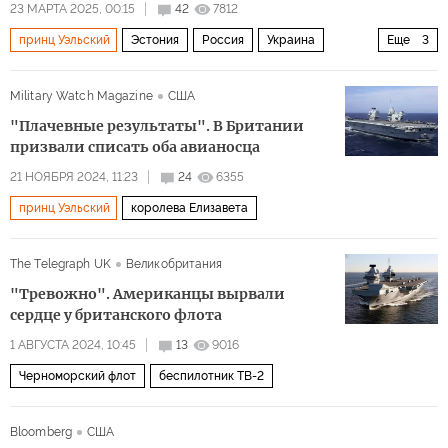
23 МАРТА 2025, 00:15
42
7812
принц Уэльский
Эстония
Россия
Украина
Еще
3
принц Уильям
НАТО
Политика
Military Watch Magazine
США
"Плачевные результаты". В Британии
призвали списать оба авианосца
21 НОЯБРЯ 2024, 11:23
24
6355
принц Уэльский
королева Елизавета
The Telegraph UK
Великобритания
"Тревожно". Американцы вырвали
сердце у британского флота
1 АВГУСТА 2024, 10:45
13
9016
Черноморский флот
беспилотник TB-2
Bloomberg
США