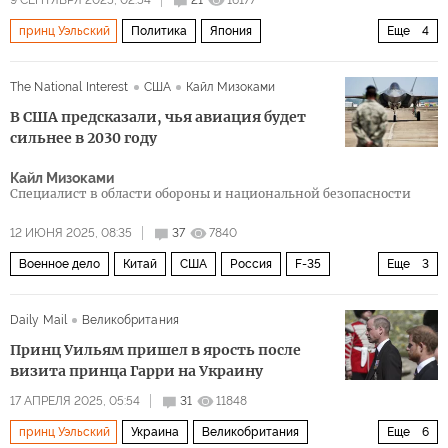
9 СЕНТЯБРЯ 2025, 02:54
21
16177
принц Уэльский
Политика
Япония
Еще
4
Великобритания
Россия
НАТО
F-15
The National Interest
США
Кайл Мизоками
В США предсказали, чья авиация будет
сильнее в 2030 году
Кайл Мизоками
Cпециалист в области обороны и национальной безопасности
12 ИЮНЯ 2025, 08:35
37
7840
Военное дело
Китай
США
Россия
F-35
Еще
3
F-22 Raptor
Су-30
авиация
Daily Mail
Великобритания
Принц Уильям пришел в ярость после
визита принца Гарри на Украину
17 АПРЕЛЯ 2025, 05:54
31
11848
принц Уэльский
Украина
Великобритания
Еще
6