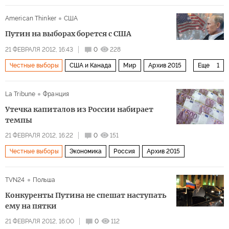
Архив 2015
American Thinker
США
Путин на выборах борется с США
21 ФЕВРАЛЯ 2012, 16:43
0
228
Честные выборы
США и Канада
Мир
Архив 2015
Еще
1
Россия
La Tribune
Франция
Утечка капиталов из России набирает
темпы
21 ФЕВРАЛЯ 2012, 16:22
0
151
Честные выборы
Экономика
Россия
Архив 2015
TVN24
Польша
Конкуренты Путина не спешат наступать
ему на пятки
21 ФЕВРАЛЯ 2012, 16:00
0
112