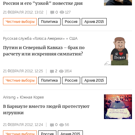
России и его "узкой" повестке дня
21 ФЕВРАЛЯ 2012, 13:02
0
127
Честные выборы
Политика
Россия
Архив 2015
Русская служба «Голоса Америки»
США
Путин и Северный Кавказ – брак по
расчету или искренняя симпатия?
21 ФЕВРАЛЯ 2012, 12:25
2
1814
Честные выборы
Политика
Россия
Архив 2015
Arirang
Южная Корея
В Барнауле вместо людей протестуют
игрушки
21 ФЕВРАЛЯ 2012, 12:24
0
56
Честные выборы
Россия
Архив 2015