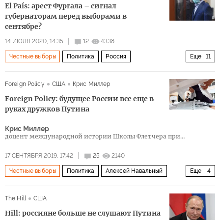
El País: арест Фургала – сигнал
губернаторам перед выборами в
сентябре?
14 ИЮЛЯ 2020, 14:35
12
4338
Честные выборы
Политика
Россия
Еще
11
Дальний Восток
Хабаровск
Владимир Путин
Foreign Policy
США
Крис Миллер
Владимир Жириновский
референдум
выборы
Foreign Policy: будущее России все еще в
оппозиция
губернатор
арест
лозунг
руках дружков Путина
голосование
Крис Миллер
доцент международной истории Школы Флетчера при
Универитете Тафтса
17 СЕНТЯБРЯ 2019, 17:42
25
2140
Честные выборы
Политика
Алексей Навальный
Еще
4
Единая Россия
Фонд борьбы с коррупцией
The Hill
США
Левада-центр
выборы в Мосгордуму 8 сентября 2019
Hill: россияне больше не слушают Путина