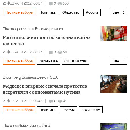
21 ФЕВРАЛЯ 2012, 08:27
0
108
Честные выборы
Политика
Общество
Россия
Еще
1
Архив 2015
The Independent
Великобритания
Россия должна понять: холодная война
окончена
21 ФЕВРАЛЯ 2012, 04:37
0
59
Честные выборы
Закавказье
СНГ и Балтия
Еще
1
Архив 2015
Bloomberg Businessweek
США
Медведев впервые с начала протестов
встретился с оппонентами Путина
21 ФЕВРАЛЯ 2012, 03:43
0
49
Честные выборы
Политика
Россия
Архив 2015
The Associated Press
США