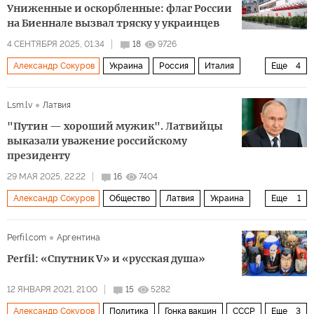
Униженные и оскорбленные: флаг России
на Биеннале вызвал тряску у украинцев
4 СЕНТЯБРЯ 2025, 01:34
18
9726
Александр Сокуров
Украина
Россия
Италия
Еще
4
Олег Сенцов
ЮНЕСКО
Instagram
Meta
Lsm.lv
Латвия
"Путин — хороший мужик". Латвийцы
выказали уважение российскому
президенту
29 МАЯ 2025, 22:22
16
7404
Александр Сокуров
Общество
Латвия
Украина
Еще
1
Рига
Perfil.com
Аргентина
Perfil: «Спутник V» и «русская душа»
12 ЯНВАРЯ 2021, 21:00
15
5282
Александр Сокуров
Политика
Гонка вакцин
СССР
Еще
3