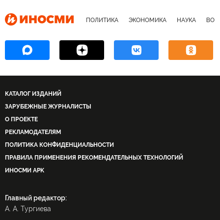
Андрей Тарковский
Всеволод Пудовкин
ядерная программа Ирана
ПОЛИТИКА
ЭКОНОМИКА
НАУКА
ВОЕ
Летят журавли
Броненосец Потемкин
Зеркало
Андрей Рублев
Солярис
Иван Грозный
Война и мир
Возрождение российского кинематографа
КАТАЛОГ ИЗДАНИЙ
ЗАРУБЕЖНЫЕ ЖУРНАЛИСТЫ
О ПРОЕКТЕ
РЕКЛАМОДАТЕЛЯМ
ПОЛИТИКА КОНФИДЕНЦИАЛЬНОСТИ
ПРАВИЛА ПРИМЕНЕНИЯ РЕКОМЕНДАТЕЛЬНЫХ ТЕХНОЛОГИЙ
ИНОСМИ APK
Главный редактор:
А. А. Тургиева