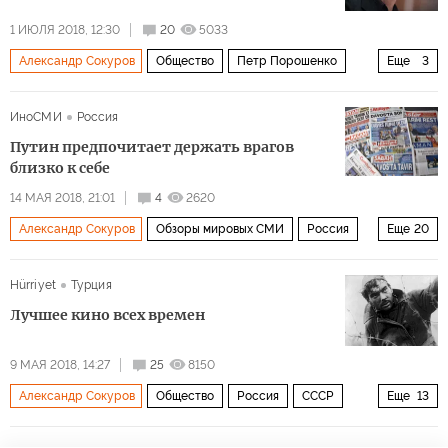
1 ИЮЛЯ 2018, 12:30
20
5033
Александр Сокуров
Общество
Петр Порошенко
Еще
3
Олег Сенцов
письмо
заключенные
ИноСМИ
Россия
Путин предпочитает держать врагов
близко к себе
14 МАЯ 2018, 21:01
4
2620
Александр Сокуров
Обзоры мировых СМИ
Россия
Еще
20
США
Турция
Сирия
Великобритания
Израиль
Hürriyet
Турция
Иран
Владимир Путин
Башар Асад
Лучшее кино всех времен
Дональд Трамп
Дмитрий Медведев
9 МАЯ 2018, 14:27
Биньямин Нетаньяху
25
Милош Земан
8150
Александр Сокуров
Общество
Россия
СССР
Еще
13
Сергей Эйзенштейн
Андрей Тарковский
Владимир Ленин
Сергей Эйзенштейн
Иосиф Сталин
Сергей Скрипаль
НАТО
кино
С-400
парад