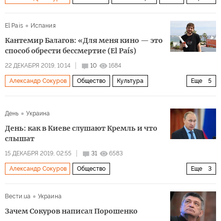
Николай Гоголь
Антон Чехов
Федор Достоевский
El Pais
Испания
Кантемир Балагов: «Для меня кино — это
способ обрести бессмертие (El País)
22 ДЕКАБРЯ 2019, 10:14
10
1684
Александр Сокуров
Общество
Культура
Еще
5
24 кадра в секунду
Россия
Кантемир Балагов
День
Украина
кино
Оскар
День: как в Киеве слушают Кремль и что
слышат
15 ДЕКАБРЯ 2019, 02:55
31
6583
Александр Сокуров
Общество
Еще
3
Загадки русской души
Владимир Путин
евреи
Вести.ua
Украина
Зачем Сокуров написал Порошенко