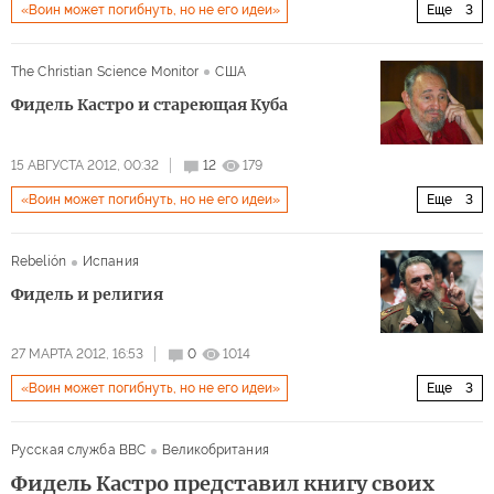
«Воин может погибнуть, но не его идеи»
Еще
3
Латинская Америка
Мир
Архив 2015
The Christian Science Monitor
США
Фидель Кастро и стареющая Куба
15 АВГУСТА 2012, 00:32
12
179
«Воин может погибнуть, но не его идеи»
Еще
3
Латинская Америка
Мир
Архив 2015
Rebelión
Испания
Фидель и религия
27 МАРТА 2012, 16:53
0
1014
«Воин может погибнуть, но не его идеи»
Еще
3
Латинская Америка
Мир
Архив 2015
Русская служба BBC
Великобритания
Фидель Кастро представил книгу своих