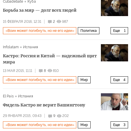
Cubadebate
Куба
Борьба за мир — долг всех людей
15 ФЕВРАЛЯ 2016, 12:31
2
987
«Воин может погибнуть, но не его идеи»
Политика
Еще
1
Патриарх и Папа: встреча на Кубе
Infolatam
Испания
Кастро: Россия и Китай — надежный щит
мира
13 МАЯ 2015, 11:11
8
810
«Воин может погибнуть, но не его идеи»
Мир
Еще
4
Архив 2015
Дальний восток и Юго-Восточная Азия
El Pais
Испания
Политика
Россия
Фидель Кастро не верит Вашингтону
29 ЯНВАРЯ 2015, 09:43
9
202
«Воин может погибнуть, но не его идеи»
Мир
Еще
3