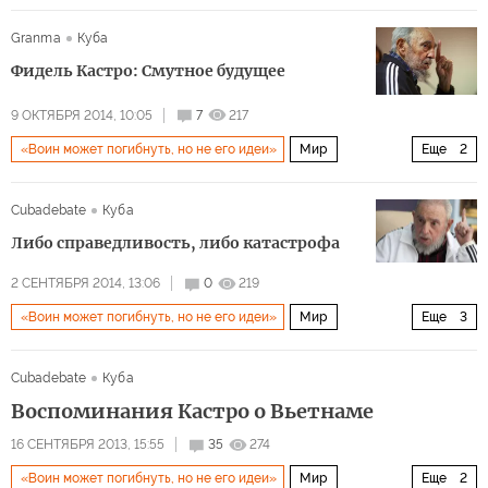
Архив 2015
Латинская Америка
США и Канада
Granma
Куба
Фидель Кастро: Смутное будущее
9 ОКТЯБРЯ 2014, 10:05
7
217
«Воин может погибнуть, но не его идеи»
Мир
Еще
2
Архив 2015
Латинская Америка
Cubadebate
Куба
Либо справедливость, либо катастрофа
2 СЕНТЯБРЯ 2014, 13:06
0
219
«Воин может погибнуть, но не его идеи»
Мир
Еще
3
Архив 2015
Латинская Америка
США и Канада
Cubadebate
Куба
Воспоминания Кастро о Вьетнаме
16 СЕНТЯБРЯ 2013, 15:55
35
274
«Воин может погибнуть, но не его идеи»
Мир
Еще
2