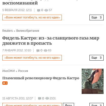
воспоминаний
5 ФЕВРАЛЯ 2012, 12:11
0
57
«Воин может погибнуть, но не его идеи»
Еще
3
Латинская Америка
Мир
Архив 2015
Reuters
Великобритания
Фидель Кастро: из-за сланцевого газа мир
движется в пропасть
7 ЯНВАРЯ 2012, 10:10
0
63
«Воин может погибнуть, но не его идеи»
Еще
3
Латинская Америка
Мир
Архив 2015
ИноСМИ
Россия
Пламенный революционер Фидель Кастро
5
15 АВГУСТА 2011, 12:07
0
2101
«Воин может погибнуть, но не его идеи»
Фото
Еще
3