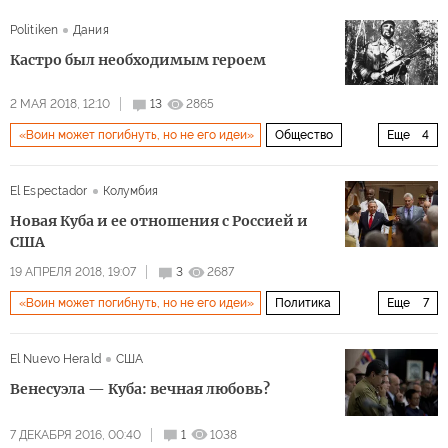
Politiken
Дания
Кастро был необходимым героем
2 МАЯ 2018, 12:10
13
2865
«Воин может погибнуть, но не его идеи»
Общество
Еще
4
Куба
Фидель Кастро
Кубинский кризис
El Espectador
Колумбия
революция
Новая Куба и ее отношения с Россией и
США
19 АПРЕЛЯ 2018, 19:07
3
2687
«Воин может погибнуть, но не его идеи»
Политика
Еще
7
Куба
США
Латинская Америка
Фидель Кастро
El Nuevo Herald
США
Мигель Диас-Канель
Рауль Кастро
Венесуэла — Куба: вечная любовь?
Закон Хелмса-Бертона
7 ДЕКАБРЯ 2016, 00:40
1
1038