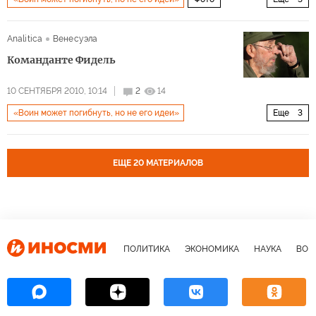
Мультимедиа
Мир
Архив 2015
Analitica
Венесуэла
Команданте Фидель
10 СЕНТЯБРЯ 2010, 10:14
2
14
«Воин может погибнуть, но не его идеи»
Еще
3
Латинская Америка
Мир
Архив 2015
ЕЩЕ 20 МАТЕРИАЛОВ
ПОЛИТИКА
ЭКОНОМИКА
НАУКА
ВОЕ