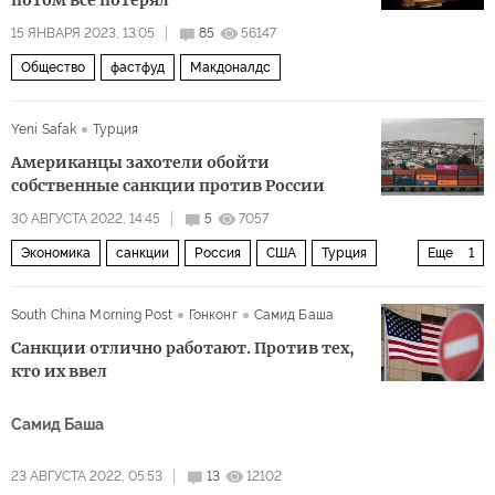
потом все потерял
15 ЯНВАРЯ 2023, 13:05
85
56147
Общество
фастфуд
Макдоналдс
Yeni Safak
Турция
Американцы захотели обойти
собственные санкции против России
30 АВГУСТА 2022, 14:45
5
7057
Экономика
санкции
Россия
США
Турция
Еще
1
Политика
South China Morning Post
Гонконг
Самид Баша
Санкции отлично работают. Против тех,
кто их ввел
Самид Баша
23 АВГУСТА 2022, 05:53
13
12102