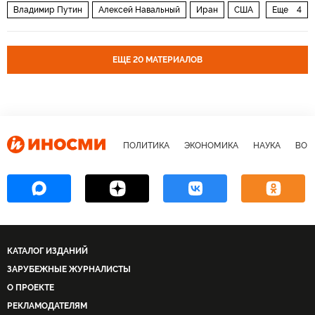
Владимир Путин
Алексей Навальный
Иран
США
Еще
4
Россия
Совет Безопасности
ООН
McDonald's
ЕЩЕ 20 МАТЕРИАЛОВ
ПОЛИТИКА
ЭКОНОМИКА
НАУКА
ВОЕ
КАТАЛОГ ИЗДАНИЙ
ЗАРУБЕЖНЫЕ ЖУРНАЛИСТЫ
О ПРОЕКТЕ
РЕКЛАМОДАТЕЛЯМ