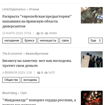
L'AntiDiplomatico
Италия
Раскрыта "европейская предыстория"
напавших на Брянскую область
диверсантов
13 МАРТА 2023, 07:54
14
18469
нападение
Брянск
неонацисты
связи
Еще
3
Политика
Россия
Украина
The Economist
Великобритания
Бизнесу на заметку: вот как молодежь
тратит свои деньги
4 ФЕВРАЛЯ 2023, 11:16
8
5472
Общество
молодежь
Bloomberg
США
"Макдоналдс" покорил сердца россиян, а