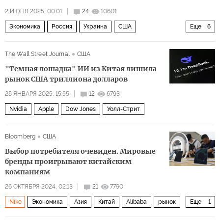
2 ИЮНЯ 2025, 00:01
24
10601
Экономика
Россия
Украина
США
Еще
6
Владимир Путин
Крис Уифер
Дональд Трамп
The Wall Street Journal
США
ExxonMobil
Ford Motor Co
ЕС
"Темная лошадка" ИИ из Китая лишила
рынок США триллиона долларов
28 ЯНВАРЯ 2025, 15:55
12
6793
Nvidia
Apple
Dow Jones
Уолл-Стрит
Bloomberg
США
Выбор потребителя очевиден. Мировые
бренды проигрывают китайским
компаниям
26 ОКТЯБРЯ 2024, 02:13
21
7790
Nike
Экономика
Азия
Китай
Alibaba
рынок
Еще
1
бренд