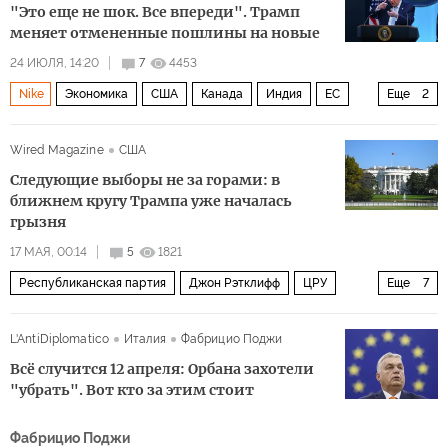
"Это еще не шок. Все впереди". Трамп
меняет отмененные пошлины на новые
24 ИЮЛЯ, 14:20
7
4453
Nike
Экономика
США
Канада
Индия
ЕС
Еще
2
тарифы
Дональд Трамп
Wired Magazine
США
Следующие выборы не за горами: в
ближнем кругу Трампа уже началась
грызня
17 МАЯ, 00:14
5
1821
Республиканская партия
Джон Рэтклифф
ЦРУ
Еще
7
Wired
Дональд Трамп
вашингтон
Иран
L'AntiDiplomatico
Италия
Фабрицио Поджи
Марко Рубио
Америка
Политика
Всё случится 12 апреля: Орбана захотели
"убрать". Вот кто за этим стоит
Фабрицио Поджи