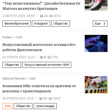
"Уму непостижимо!" Дизайн ботинок Dr
Martens возмутил британцев
3 АВГУСТА 2023, 06:58
24
16712
Великобритания
Instagram
Общество
Еще
2
трансгендерность
комментарии читателей
Forbes
США
Искусственный интеллект оставил без
работы фрилансеров
22 АПРЕЛЯ 2023, 12:23
8
7710
Общество
Искусственный интеллект (ИИ)
National Review
США
Компания Nike ответила на критику ее
рекламы с трансгендером
16 АПРЕЛЯ 2023, 10:15
20
13217
Nike
Общество
трансгендер