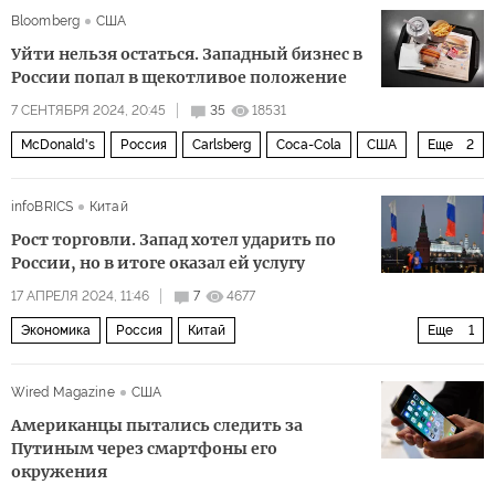
Bloomberg
США
Уйти нельзя остаться. Западный бизнес в
России попал в щекотливое положение
7 СЕНТЯБРЯ 2024, 20:45
35
18531
McDonald's
Россия
Carlsberg
Coca-Cola
США
Еще
2
Владимир Путин
Политика
infoBRICS
Китай
Рост торговли. Запад хотел ударить по
России, но в итоге оказал ей услугу
17 АПРЕЛЯ 2024, 11:46
7
4677
Экономика
Россия
Китай
Еще
1
Азиатско-Тихоокеанский регион (АТР)
Wired Magazine
США
Американцы пытались следить за
Путиным через смартфоны его
окружения