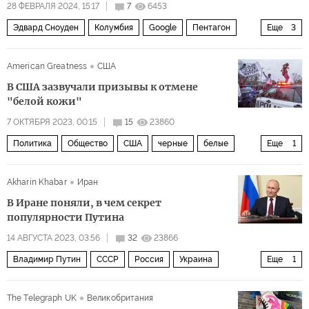
28 ФЕВРАЛЯ 2024, 15:17
7
6453
Эдвард Сноуден
Колумбия
Google
Пентагон
Еще
3
Apple
GPS
Longread
American Greatness
США
В США зазвучали призывы к отмене
"белой кожи"
7 ОКТЯБРЯ 2023, 00:15
15
23860
Политика
Общество
США
черные
белые
Еще
1
расизм
Akharin Khabar
Иран
В Иране поняли, в чем секрет
популярности Путина
14 АВГУСТА 2023, 03:56
32
23866
Владимир Путин
СССР
Россия
Украина
Еще
1
Политика
The Telegraph UK
Великобритания