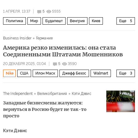
1 АПРЕЛЯ, 13:37
5
5555
Политика
Мир
Будапешт
Венгрия
Киев
Еще
5
Виктор Орбан
Дональд Трамп
Владимир Зеленский
Business Insider
Германия
СМИ
ЦРУ
Америка резко изменилась: она стала
Соединенными Штатами Мошенников
20 ДЕКАБРЯ 2025, 01:04
5
3590
Nike
США
Илон Маск
Джефф Безос
Walmart
Еще
3
PricewaterhouseCoopers
Экономика
Общество
The Independent
Великобритания
Кэти Дэвис
Западные бизнесмены жалуются:
вернуться в Россию будет не так-то
просто
Кэти Дэвис