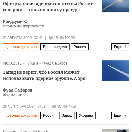
Официальная ядерная политика России
содержит лишь половину правды
Коидзуми Ю
Японский журналист
21 АВГУСТА 2025, 00:41
16
10595
ядерная доктрина
Военное дело
Россия
Еще
1
ядерное оружие
dikGAZETE
Турция
Фуад Сафаров
Запад не верит, что Россия может
использовать ядерное оружие. А зря
Фуад Сафаров
журналист
26 СЕНТЯБРЯ 2024, 14:52
10
4719
ядерная доктрина
Россия
Запад
Украина
Еще
7
Владимир Путин
Йенс Столтенберг