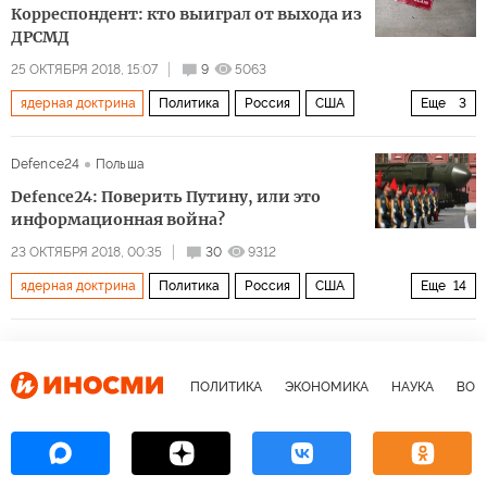
Корреспондент: кто выиграл от выхода из
ДРСМД
25 ОКТЯБРЯ 2018, 15:07
9
5063
ядерная доктрина
Политика
Россия
США
Еще
3
Украина
Договор о РСМД
Новая ядерная гонка?
Defence24
Польша
Defence24: Поверить Путину, или это
информационная война?
23 ОКТЯБРЯ 2018, 00:35
30
9312
ядерная доктрина
Политика
Россия
США
Еще
14
Владимир Путин
НАТО
Искандер
Калибр
РС-20 «Сармат
ПОЛИТИКА
ЭКОНОМИКА
НАУКА
ВОЕ
Договор о ликвидации ракет средней и меньшей дальности (РСМД)
Авангард
Кинжал
ракета Буревестник
атомная торпеда Посейдон
ядерное оружие