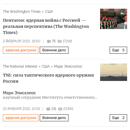
Китай
The Washington Times
США
Пентагон: ядерная война с Россией —
реальная перспектива (The Washington
Times)
2 ФЕВРАЛЯ 2021, 16:50
75
17248
ядерная доктрина
Военное дело
Еще
5
Новая ядерная гонка?
Россия
США
Китай
The National Interest
США
Марк Эпископос
Чарльз Ричард
TNI: сила тактического ядерного оружия
России
Марк Эпископос
научный сотрудник Института ответственного
государственного управления имени Квинси
10 ЯНВАРЯ 2021, 10:19
131
23365
ядерная доктрина
Военное дело
Еще
2
Россия наращивает военную мощь
Россия