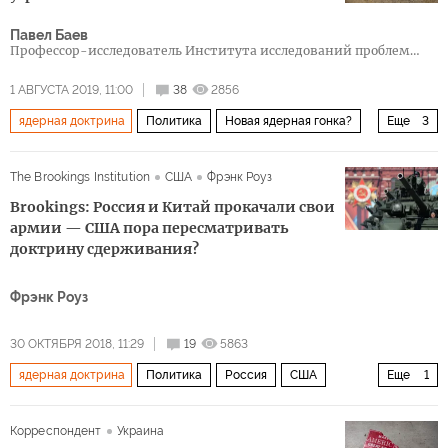
Павел Баев
Профессор-исследователь Института исследований проблем
мира в Осло, Норвегия
1 АВГУСТА 2019, 11:00
38
2856
ядерная доктрина
Политика
Новая ядерная гонка?
Еще
3
Россия
США
The Brookings Institution
США
Фрэнк Роуз
Договор о ракетах средней и малой дальности (ДРСМД)
Brookings: Россия и Китай прокачали свои
армии — США пора пересматривать
доктрину сдерживания?
Фрэнк Роуз
30 ОКТЯБРЯ 2018, 11:29
19
5863
ядерная доктрина
Политика
Россия
США
Еще
1
Китай
Корреспондент
Украина