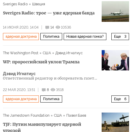
Sveriges Radio
Швеция
Sveriges Radio: трое — уже ядерная банда
14 ИЮНЯ 2020, 14:04
14
10536
ядерная доктрина
Политика
Новая ядерная гонка?
Еще
3
Россия
США
Китай
The Washington Post
США
Дэвид Игнатиус
WP: пророссийский уклон Трампа
Дэвид Игнатиус
Ответственный редактор и обозреватель газеты
The Washington Post.
22 МАЯ 2020, 13:51
8
3518
ядерная доктрина
Политика
Еще
6
Новая ядерная стратегия США
Россия
США
The Jamestown Foundation
США
Павел Баев
Китай
Открытое небо
коронавирус
TJF: Путин манипулирует ядерной
угрозой