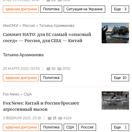
8 АВГУСТА 2021, 10:47
28
6991
ядерная доктрина
Политика
Ситуация на Украине
Еще
3
Украина
Давид Арахамия
шантаж
ИноСМИ
Россия
Татьяна Арзаманова
Саммит НАТО: для ЕС самый «опасный
сосед» — Россия, для США — Китай
Татьяна Арзаманова
26 МАРТА 2021, 00:55
10
2051
ядерная доктрина
Политика
Еще
10
НАТО уже у российских границ
США
Евросоюз
Fox News
США
Йенс Столтенберг
Жозеп Боррель
Fox News: Китай и Россия бросают
Энтони Блинкен (Anthony Blinken)
НАТО
Пентагон
агрессивный вызов
ядерное сдерживание
сдерживание России
3 ФЕВРАЛЯ 2021, 20:18
18
4324
ядерная доктрина
Политика
США
Россия
Еще
1