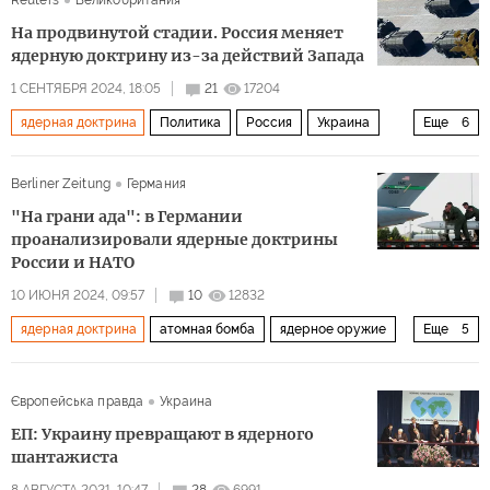
Reuters
Великобритания
Сергей Караганов
Россия-1
Совет Безопасности
На продвинутой стадии. Россия меняет
НАТО
ядерное оружие
ядерную доктрину из-за действий Запада
1 СЕНТЯБРЯ 2024, 18:05
21
17204
ядерная доктрина
Политика
Россия
Украина
Еще
6
Запад
Владимир Путин
Владимир Зеленский
Berliner Zeitung
Германия
Дмитрий Песков
F-16
Сергей Рябков
"На грани ада": в Германии
проанализировали ядерные доктрины
России и НАТО
10 ИЮНЯ 2024, 09:57
10
12832
ядерная доктрина
атомная бомба
ядерное оружие
Еще
5
Россия
НАТО
Германия
Франция
Политика
Європейська правда
Украина
ЕП: Украину превращают в ядерного
шантажиста