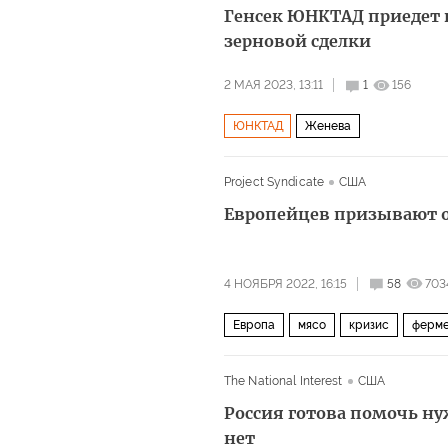
Генсек ЮНКТАД приедет 
зерновой сделки
2 МАЯ 2023, 13:11
1
156
ЮНКТАД
Женева
Project Syndicate
США
Европейцев призывают от
4 НОЯБРЯ 2022, 16:15
58
703
Европа
мясо
кризис
ферм
The National Interest
США
Россия готова помочь н
нет