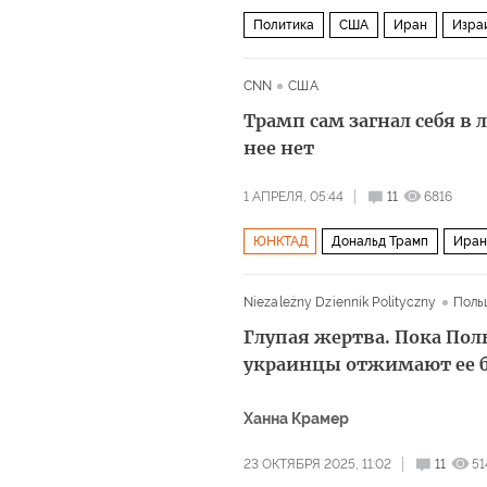
Политика
США
Иран
Изра
CNN
США
Трамп сам загнал себя в 
нее нет
1 АПРЕЛЯ, 05:44
11
6816
ЮНКТАД
Дональд Трамп
Иран
Военная операция США и Израиля п
Niezależny Dziennik Polityczny
Поль
Глупая жертва. Пока Пол
украинцы отжимают ее 
Ханна Крамер
23 ОКТЯБРЯ 2025, 11:02
11
51