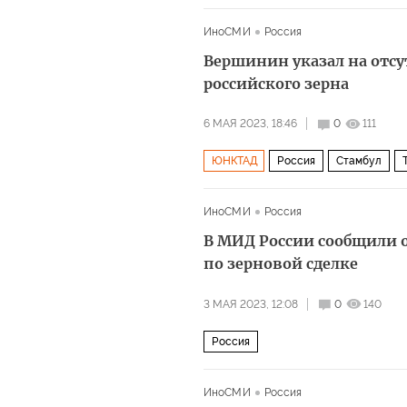
ИноСМИ
Россия
Вершинин указал на отсу
российского зерна
6 МАЯ 2023, 18:46
0
111
ЮНКТАД
Россия
Стамбул
ИноСМИ
Россия
В МИД России сообщили 
по зерновой сделке
3 МАЯ 2023, 12:08
0
140
Россия
ИноСМИ
Россия