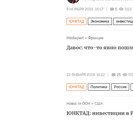
8 НОЯБРЯ 2019, 00:17
5
3112
ЮНКТАД
Экономика
инвестиц
Mediapart
Франция
Давос: что-то явно пошло
22 ЯНВАРЯ 2019, 16:22
25
75
ЮНКТАД
Политика
Россия
Эммануэль Макрон
Тереза Мэй
Новости ООН
США
экономический кризис
ЮНКТАД: инвестиции в Р