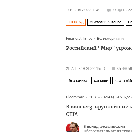
17 ИЮНЯ 2022, 11:49
10
1238
ЮНКТАД
Анатолий Антонов
С
Financial Times
Великобритания
Российский "Мир" угрож
20 АПРЕЛЯ 2022, 15:50
35
59
Экономика
санкции
карта «М
Bloomberg
США
Леонид Бершидс
Bloomberg: крупнейший 
США
Леонид Бершидский
Обозреватель агентства 