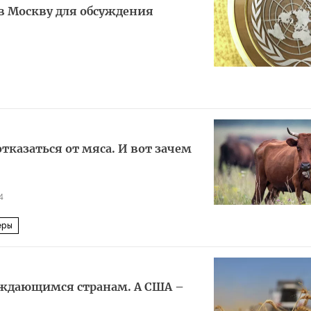
в Москву для обсуждения
казаться от мяса. И вот зачем
4
еры
уждающимся странам. А США –