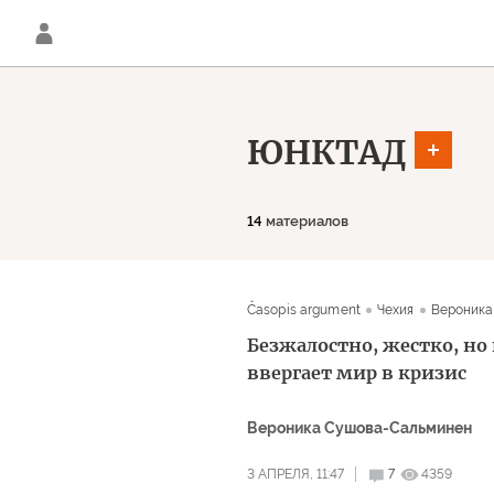
ЮНКТАД
14
материалов
Časopis argument
Чехия
Вероника
Безжалостно, жестко, н
ввергает мир в кризис
Вероника Сушова-Сальминен
3 АПРЕЛЯ, 11:47
7
4359