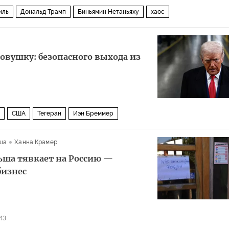
иль
Дональд Трамп
Биньямин Нетаньяху
хаос
ловушку: безопасного выхода из
США
Тегеран
Иэн Бреммер
ротив Ирана
Политика
CNN
ша
Ханна Крамер
ьша тявкает на Россию —
бизнес
43