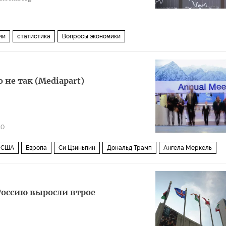
ии
статистика
Вопросы экономики
 не так (Mediapart)
10
США
Европа
Си Цзиньпин
Дональд Трамп
Ангела Меркель
ООН
Всемирный экономический форум в Давосе
глобализация
оссию выросли втрое