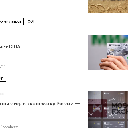
5
ергей Лавров
ООН
ает США
744
ир
кий
инвестор в экономику России —
Bloomberg